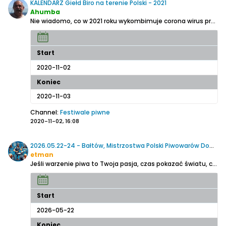
KALENDARZ Giełd Biro na terenie Polski - 2021
Ahumba
Nie wiadomo
, co w 2021 roku wykombimuje corona wirus przy poparciu polityków, a więc nie wiadomo, czy ten temat ma sens, ale ..........
Start
2020-11-02
Koniec
2020-11-03
Channel:
Festiwale piwne
2020-11-02, 16:08
2026.05.22-24 - Bałtów, Mistrzostwa Polski Piwowarów Domowych 2026
etman
Jeśli warzenie piwa to Twoja pasja, czas pokazać światu, co potrafisz!
Start
2026-05-22
Koniec