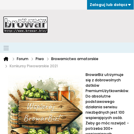
Zaloguj lub dołącz
Forum
Piwo
Browarnictwo amatorskie
Konkursy Piwowarskie 2021
BrowarBiz utrzymuje
się z dobrowolnych
datków
PremiumUżytkowników.
Do absolutne
podstawowego
działania serwisu
niezbędnych jest 100
wspierających osób.
Żeby go móc rozwijać -
potrzeba 300+
wspierających.