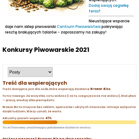
Dodaj swoją cegiełkę
teraz
!
Nieustające wsparcie
daje nam sklep piwowarski
Centrum Piwowarstwa
pokrywając
resztę brakujących talarów - zapraszamy na zakupy!
Konkursy Piwowarskie 2021
Treść dla wspierających
Treść dostępna jest dla osób, które wspierają działanie
Browar.Bizu
.
To nic nowego. Za wszystko, co tu widzisz (i za to, czego jeszcze nie widzisz), ktoś płaci
— pracą, wiedzą albo pieniędzmi.
Browar.Biz to miejsce bez reklam, sponsorów i ukrytych interesów. Istnieje wyłącznie
dzięki ludziom, którzy uznali, że warto.
Aktualny poziom wsparcia:
41%
To cel finansowy umożliwiający podstawowe działanie serwisu.
Możesz wesprzeć Browar.Biz na dwa sposoby: