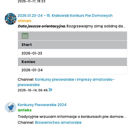
2025-11-17, 18:23
2026.01.23-24 - 15. Krakowski Konkurs Piw Domowych
etman
Data jeszcze orientacyjna.
Rozgrzewajmy zimę solidną dawką piwnej rywalizacji!
Start
2026-01-23
Koniec
2026-01-24
Channel:
Konkursy piwowarskie i imprezy amatorsko-
piwowarskie
2025-10-14, 06:46
Konkursy Piwowarskie 2024
anteks
Tradycyjnie wrzucam informacje o konkursach piw domowych organizowanych w PL i nie tylko
Channel:
Browarnictwo amatorskie
2023-10-24, 12:51