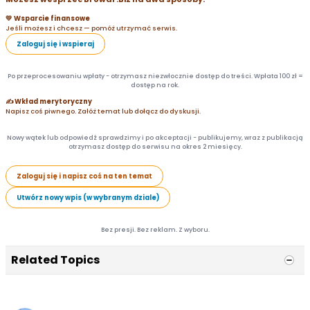
💛 Wsparcie finansowe
Jeśli możesz i chcesz — pomóż utrzymać serwis.
Zaloguj się i wspieraj
Po przeprocesowaniu wpłaty - otrzymasz niezwłocznie dostęp do treści. Wpłata 100 zł =
dostęp na rok.
✍️ Wkład merytoryczny
Napisz coś piwnego. Załóż temat lub dołącz do dyskusji.
Nowy wątek lub odpowiedź sprawdzimy i po akceptacji - publikujemy, wraz z publikacją
otrzymasz dostęp do serwisu na okres 2 miesięcy.
Zaloguj się i napisz coś na ten temat
Utwórz nowy wpis (w wybranym dziale)
Bez presji. Bez reklam. Z wyboru.
Related Topics