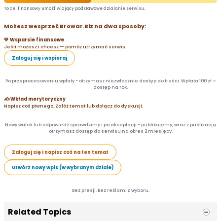
To cel finansowy umożliwiający podstawowe działanie serwisu.
Możesz wesprzeć Browar.Biz na dwa sposoby:
💛 Wsparcie finansowe
Jeśli możesz i chcesz — pomóż utrzymać serwis.
Zaloguj się i wspieraj
Po przeprocesowaniu wpłaty - otrzymasz niezwłocznie dostęp do treści. Wpłata 100 zł =
dostęp na rok.
✍️ Wkład merytoryczny
Napisz coś piwnego. Załóż temat lub dołącz do dyskusji.
Nowy wątek lub odpowiedź sprawdzimy i po akceptacji - publikujemy, wraz z publikacją
otrzymasz dostęp do serwisu na okres 2 miesięcy.
Zaloguj się i napisz coś na ten temat
Utwórz nowy wpis (w wybranym dziale)
Bez presji. Bez reklam. Z wyboru.
Related Topics