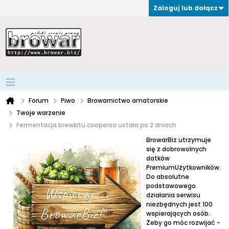
Zaloguj lub dołącz
Forum
Piwo
Browarnictwo amatorskie
Twoje warzenie
Fermentacja brewkitu coopersa ustała po 2 dniach
BrowarBiz utrzymuje
się z dobrowolnych
datków
PremiumUżytkowników.
Do absolutne
podstawowego
działania serwisu
niezbędnych jest 100
wspierających osób.
Żeby go móc rozwijać -