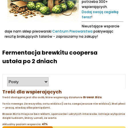
potrzeba 300+
wspierających.
Dodaj swoją cegiełkę
teraz
!
Nieustające wsparcie
daje nam sklep piwowarski
Centrum Piwowarstwa
pokrywając
resztę brakujących talarów - zapraszamy na zakupy!
Fermentacja brewkitu coopersa
ustała po 2 dniach
Treść dla wspierających
Treść dostępna jest dla osób, które wspierają działanie
Browar.Bizu
.
To nic nowego. Za wszystko, co tu widzisz (i za to, czego jeszcze nie widzisz), ktoś płaci
— pracą, wiedzą albo pieniędzmi.
Browar.Biz to miejsce bez reklam, sponsorów i ukrytych interesów. Istnieje wyłącznie
dzięki ludziom, którzy uznali, że warto.
Aktualny poziom wsparcia:
41%