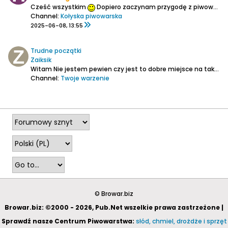
Cześć wszystkim
Dopiero zaczynam przygodę z piwowarstwem. Zakupiłem zestaw startowy z brew kitem Finlandia Premium Lager i nastawiłem pierwszą warkę. 21 litrów gotowego nastawu, po 2 tygodniach fermentacji w 21 stopniach, na drożdżach z zestawu zlane na cichą (BLG początkowe 10,...
Channel:
Kołyska piwowarska
2025-06-08, 13:55
Trudne początki
Zaiksik
Witam
Nie jestem pewien czy jest to dobre miejsce na takie pytania,ale spróbuję...najwyżej admin mnie gdzieś przekieruje...
Channel:
Twoje warzenie
2024-08-27, 17:13
© Browar.biz
Browar.biz: ©2000 - 2026, Pub.Net wszelkie prawa zastrzeżone |
Sprawdź nasze Centrum Piwowarstwa:
słód, chmiel, drożdże i sprzęt