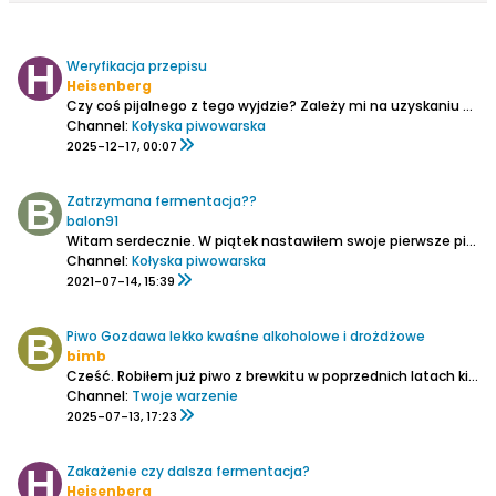
Weryfikacja przepisu
Heisenberg
Czy coś pijalnego z tego wyjdzie?
Zależy mi na uzyskaniu Belgijskiego wit'a, gdzie pierwsze nuty gra pomarańcza.
Channel:
Kołyska piwowarska
2025-12-17, 00:07
Zatrzymana fermentacja??
balon91
Witam serdecznie.
W piątek nastawiłem swoje pierwsze piwo z brewkitu.
Channel:
Kołyska piwowarska
2021-07-14, 15:39
Piwo Gozdawa lekko kwaśne alkoholowe i drożdżowe
bimb
Cześć.
Robiłem już piwo z brewkitu w poprzednich latach kilkanaście razy i zawsze wychodziło super tzn. takie jak lubię podobne w smaku do Niemca czy Czecha lagery pilsnery i pilsy.
Channel:
Twoje warzenie
2025-07-13, 17:23
Zakażenie czy dalsza fermentacja?
Heisenberg