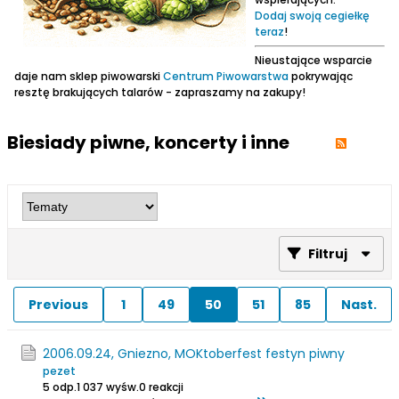
Dodaj swoją cegiełkę
teraz
!
Nieustające wsparcie
daje nam sklep piwowarski
Centrum Piwowarstwa
pokrywając
resztę brakujących talarów - zapraszamy na zakupy!
Biesiady piwne, koncerty i inne
Filtruj
Previous
1
49
50
51
85
Nast.
2006.09.24, Gniezno, MOKtoberfest festyn piwny
pezet
5 odp.
1 037 wyśw.
0 reakcji