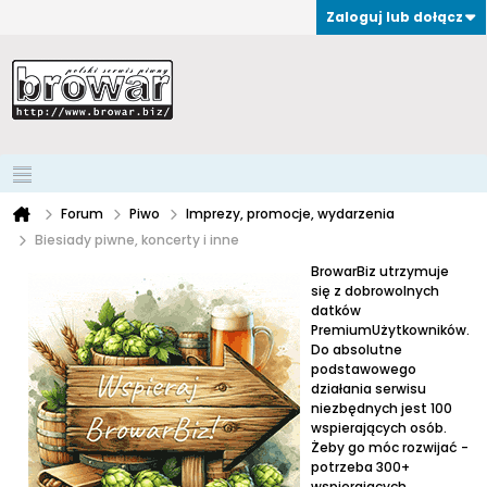
Zaloguj lub dołącz
Forum
Piwo
Imprezy, promocje, wydarzenia
Biesiady piwne, koncerty i inne
BrowarBiz utrzymuje
się z dobrowolnych
datków
PremiumUżytkowników.
Do absolutne
podstawowego
działania serwisu
niezbędnych jest 100
wspierających osób.
Żeby go móc rozwijać -
potrzeba 300+
wspierających.