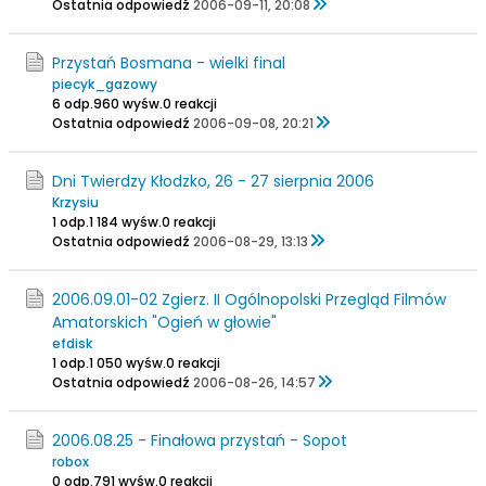
Ostatnia odpowiedź
2006-09-11, 20:08
Przystań Bosmana - wielki final
piecyk_gazowy
6 odp.
960 wyśw.
0 reakcji
Ostatnia odpowiedź
2006-09-08, 20:21
Dni Twierdzy Kłodzko, 26 - 27 sierpnia 2006
Krzysiu
1 odp.
1 184 wyśw.
0 reakcji
Ostatnia odpowiedź
2006-08-29, 13:13
2006.09.01-02 Zgierz. II Ogólnopolski Przegląd Filmów
Amatorskich "Ogień w głowie"
efdisk
1 odp.
1 050 wyśw.
0 reakcji
Ostatnia odpowiedź
2006-08-26, 14:57
2006.08.25 - Finałowa przystań - Sopot
robox
0 odp.
791 wyśw.
0 reakcji