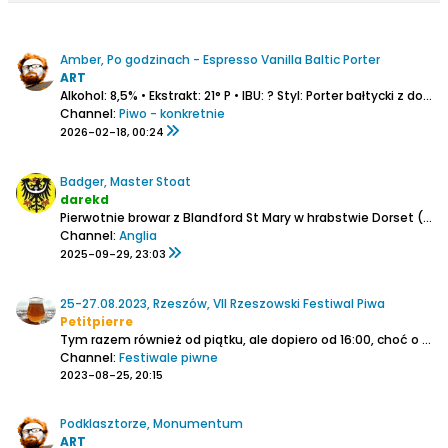
Amber, Po godzinach - Espresso Vanilla Baltic Porter
ART
Alkohol: 8,5% • Ekstrakt: 21° P • IBU: ?
Styl: Porter bałtycki z dodatkami
Channel:
Piwo - konkretnie
2026-02-18, 00:24
Badger, Master Stoat
darekd
Pierwotnie browar z Blandford St Mary w hrabstwie Dorset (południowa Anglia) nazywał się Hall & Woodhouse. Należy do rodziny Woodhouse i ma historię sięgającą 2 poł. XVIII w.
Channel:
Anglia
2025-09-29, 23:03
25-27.08.2023, Rzeszów, VII Rzeszowski Festiwal Piwa
Petitpierre
Tym razem również od piątku, ale dopiero od 16:00, choć o 17:00 niektórzy byli na etapie "chmielenia." Gdzieś z boku Lord Jack'a coś tam ponastawiane, na głównej płycie Rynku, tylko takie postojówki, stolik wysoki, postaw se piwo i stój jak ten... prezes. Nie ma gdzie opłukać...
Channel:
Festiwale piwne
2023-08-25, 20:15
Podklasztorze, Monumentum
ART