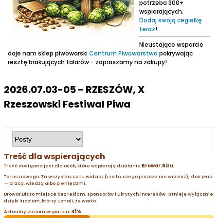
potrzeba 300+
wspierających.
Dodaj swoją cegiełkę
teraz
!
Nieustające wsparcie
daje nam sklep piwowarski
Centrum Piwowarstwa
pokrywając
resztę brakujących talarów - zapraszamy na zakupy!
2026.07.03-05 - RZESZÓW, X
Rzeszowski Festiwal Piwa
Treść dla wspierających
Treść dostępna jest dla osób, które wspierają działanie
Browar.Bizu
.
To nic nowego. Za wszystko, co tu widzisz (i za to, czego jeszcze nie widzisz), ktoś płaci
— pracą, wiedzą albo pieniędzmi.
Browar.Biz to miejsce bez reklam, sponsorów i ukrytych interesów. Istnieje wyłącznie
dzięki ludziom, którzy uznali, że warto.
Aktualny poziom wsparcia:
41%