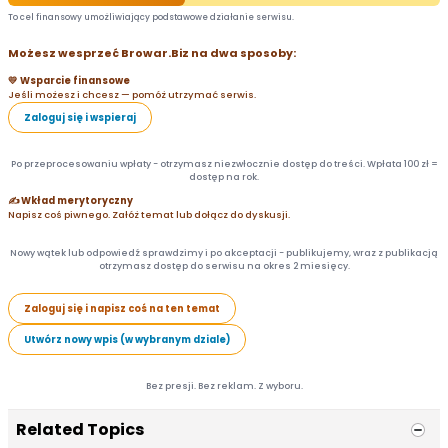
To cel finansowy umożliwiający podstawowe działanie serwisu.
Możesz wesprzeć Browar.Biz na dwa sposoby:
💛 Wsparcie finansowe
Jeśli możesz i chcesz — pomóż utrzymać serwis.
Zaloguj się i wspieraj
Po przeprocesowaniu wpłaty - otrzymasz niezwłocznie dostęp do treści. Wpłata 100 zł =
dostęp na rok.
✍️ Wkład merytoryczny
Napisz coś piwnego. Załóż temat lub dołącz do dyskusji.
Nowy wątek lub odpowiedź sprawdzimy i po akceptacji - publikujemy, wraz z publikacją
otrzymasz dostęp do serwisu na okres 2 miesięcy.
Zaloguj się i napisz coś na ten temat
Utwórz nowy wpis (w wybranym dziale)
Bez presji. Bez reklam. Z wyboru.
Related Topics