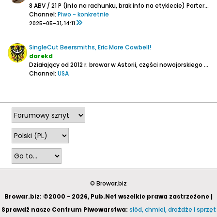
8 ABV / 21 P (info na rachunku, brak info na etykiecie)
Porter bałtycki (z dodatkami).
Channel:
Piwo - konkretnie
2025-05-31, 14:11
SingleCut Beersmiths, Eric More Cowbell!
darekd
Działający od 2012 r. browar w Astorii, części nowojorskiego Queensu, na którym jest to podobno pierwszy założony browar od czasów prohibicji
Channel:
USA
2025-02-02, 00:09
© Browar.biz
Browar.biz: ©2000 - 2026, Pub.Net wszelkie prawa zastrzeżone |
Sprawdź nasze Centrum Piwowarstwa:
słód, chmiel, drożdże i sprzęt