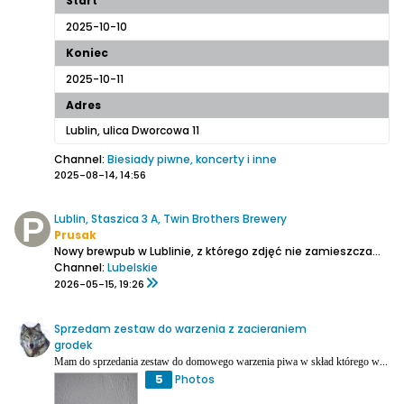
Start
2025-10-10
Koniec
2025-10-11
Adres
Lublin, ulica Dworcowa 11
Channel:
Biesiady piwne, koncerty i inne
2025-08-14, 14:56
Lublin, Staszica 3 A, Twin Brothers Brewery
Prusak
Nowy brewpub w Lublinie, z którego zdjęć nie zamieszczam, bo prawie wszystko widać, kiedy przejrzy się ich profil na fb. Lokal kameralny, z całym sprzętem na widoku, a sprzęt produkcji chińskiej. Obaj bracia kontaktowi. Na kranach na początek Helles, APA i Miodowe plus jeszcze pils z Redena....
Channel:
Lubelskie
2026-05-15, 19:26
Sprzedam zestaw do warzenia z zacieraniem
grodek
Mam do sprzedania zestaw do domowego warzenia piwa w skład którego wchodzi:
5
Photos