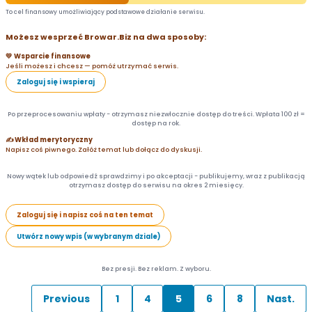
To cel finansowy umożliwiający podstawowe działanie serwisu.
Możesz wesprzeć Browar.Biz na dwa sposoby:
💛 Wsparcie finansowe
Jeśli możesz i chcesz — pomóż utrzymać serwis.
Zaloguj się i wspieraj
Po przeprocesowaniu wpłaty - otrzymasz niezwłocznie dostęp do treści. Wpłata 100 zł =
dostęp na rok.
✍️ Wkład merytoryczny
Napisz coś piwnego. Załóż temat lub dołącz do dyskusji.
Nowy wątek lub odpowiedź sprawdzimy i po akceptacji - publikujemy, wraz z publikacją
otrzymasz dostęp do serwisu na okres 2 miesięcy.
Zaloguj się i napisz coś na ten temat
Utwórz nowy wpis (w wybranym dziale)
Bez presji. Bez reklam. Z wyboru.
Previous
1
4
5
6
8
Nast.