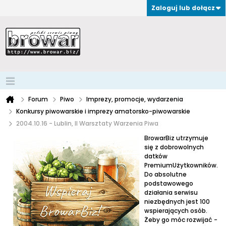
Zaloguj lub dołącz
Forum
Piwo
Imprezy, promocje, wydarzenia
Konkursy piwowarskie i imprezy amatorsko-piwowarskie
2004.10.16 - Lublin, II Warsztaty Warzenia Piwa
BrowarBiz utrzymuje
się z dobrowolnych
datków
PremiumUżytkowników.
Do absolutne
podstawowego
działania serwisu
niezbędnych jest 100
wspierających osób.
Żeby go móc rozwijać -