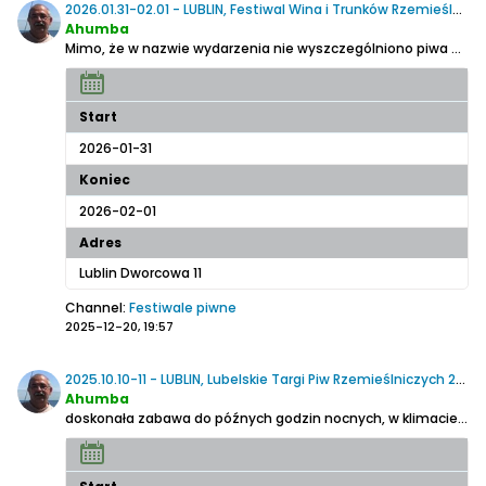
2026.01.31-02.01 - LUBLIN, Festiwal Wina i Trunków Rzemieślniczych
Ahumba
Mimo, że w nazwie wydarzenia nie wyszczególniono piwa organizatorzy zapowiadają: Przedstawimy wybór piw rzemieślniczych, od klasycznych stylów po nowatorskie eksperymenty smakowe
Start
2026-01-31
Koniec
2026-02-01
Adres
Lublin Dworcowa 11
Channel:
Festiwale piwne
2025-12-20, 19:57
2025.10.10-11 - LUBLIN, Lubelskie Targi Piw Rzemieślniczych 2025 - 9 edycja
Ahumba
doskonała zabawa do późnych godzin nocnych, w klimacie dobrego piwa, świetnej muzyki i niezapomnianej atmosfery. Największy pub w mieście – tylko raz w roku!