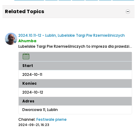
Related Topics
2024.10.11-12 - Lublin, Lubelskie Targi Piw Rzemieślniczych
Ahumba
Lubelskie Targi Piw Rzemieślniczych to impreza dla prawdziwych smakoszy piwa. Po raz 8 odbędzie się spotkanie z najlepszymi browarami, które przywiozą ze sobą między 200 a 300 różnorodnych gatunków piw. Będą to 2 intensywne dni i JEDNO najlepsze miejsce pod słońcem: LUBLIN!
Start
2024-10-11
Koniec
2024-10-12
Adres
Dworcowa 11, Lublin
Channel:
Festiwale piwne
2024-09-21, 16:23