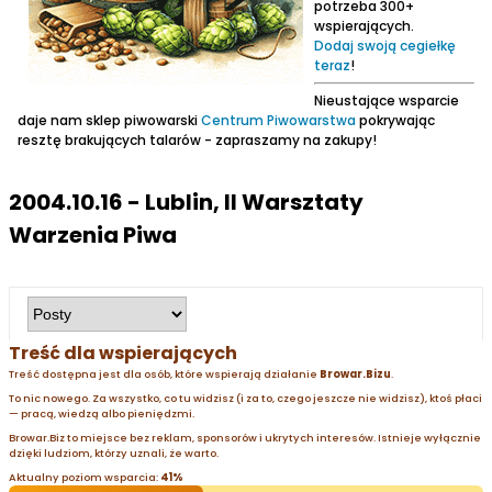
potrzeba 300+
wspierających.
Dodaj swoją cegiełkę
teraz
!
Nieustające wsparcie
daje nam sklep piwowarski
Centrum Piwowarstwa
pokrywając
resztę brakujących talarów - zapraszamy na zakupy!
2004.10.16 - Lublin, II Warsztaty
Warzenia Piwa
Treść dla wspierających
Treść dostępna jest dla osób, które wspierają działanie
Browar.Bizu
.
To nic nowego. Za wszystko, co tu widzisz (i za to, czego jeszcze nie widzisz), ktoś płaci
— pracą, wiedzą albo pieniędzmi.
Browar.Biz to miejsce bez reklam, sponsorów i ukrytych interesów. Istnieje wyłącznie
dzięki ludziom, którzy uznali, że warto.
Aktualny poziom wsparcia:
41%