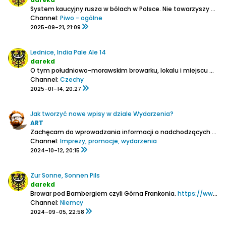
System kaucyjny rusza w bólach w Polsce. Nie towarzyszy ma szeroko zakrojona kampania informacyjna, natomiast już słychać o wielu wątpliwościach i niepewności ze strony m.in. mniejszych sklepów.
Channel:
Piwo - ogólne
2025-09-21, 21:09
Lednice, India Pale Ale 14
darekd
O tym południowo-morawskim browarku, lokalu i miejscu więcej tutaj:
Channel:
Czechy
2025-01-14, 20:27
Jak tworzyć nowe wpisy w dziale Wydarzenia?
ART
Zachęcam do wprowadzania informacji o nadchodzących wydarzeniach w naszym piwnym świecie.
Channel:
Imprezy, promocje, wydarzenia
2024-10-12, 20:15
Zur Sonne, Sonnen Pils
darekd
Browar pod Bambergiem czyli Górna Frankonia.
https://www.sonnenbier.de/
Channel:
Niemcy
2024-09-05, 22:58