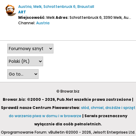
Austria, Melk, Schrattenbruck 6, Braustall
ART
Miejscowość:
Melk
Adres:
Schrattenbruck 6, 3390 Melk, Austria
Channel:
Austria
2026-08-05, 19:50
© Browar.biz
Browar.biz: ©2000 - 2026, Pub.Net wszelkie prawa zastrzeżone |
Sprawdź nasze Centrum Piwowarstwa:
słód, chmiel, drożdże i sprzęt
do warzenia piwa w domu i w browarze
| Serwis przeznaczony
wyłącznie dla osób pełnoletnich.
Oprogramowanie Forum: vBulletin ©2000 - 2026, Jelsoft Enterprises Ltd.