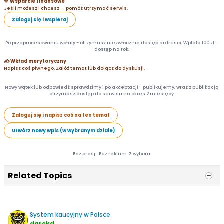
💛 Wsparcie finansowe
Jeśli możesz i chcesz — pomóż utrzymać serwis.
Zaloguj się i wspieraj
Po przeprocesowaniu wpłaty - otrzymasz niezwłocznie dostęp do treści. Wpłata 100 zł =
dostęp na rok.
✍️ Wkład merytoryczny
Napisz coś piwnego. Załóż temat lub dołącz do dyskusji.
Nowy wątek lub odpowiedź sprawdzimy i po akceptacji - publikujemy, wraz z publikacją
otrzymasz dostęp do serwisu na okres 2 miesięcy.
Zaloguj się i napisz coś na ten temat
Utwórz nowy wpis (w wybranym dziale)
Bez presji. Bez reklam. Z wyboru.
Related Topics
System kaucyjny w Polsce
darekd