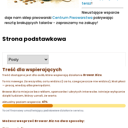
teraz
!
Nieustające wsparcie
daje nam sklep piwowarski
Centrum Piwowarstwa
pokrywając
resztę brakujących talarów - zapraszamy na zakupy!
Strona podstawkowa
Treść dla wspierających
Treść dostępna jest dla osób, które wspierają działanie
Browar.Bizu
.
To nic nowego. Za wszystko, co tu widzisz (i za to, czego jeszcze nie widzisz), ktoś płaci
— pracą, wiedzą albo pieniędzmi.
Browar.Biz to miejsce bez reklam, sponsorów i ukrytych interesów. Istnieje wyłącznie
dzięki ludziom, którzy uznali, że warto.
Aktualny poziom wsparcia:
41%
To cel finansowy umożliwiający podstawowe działanie serwisu.
Możesz wesprzeć Browar.Biz na dwa sposoby: