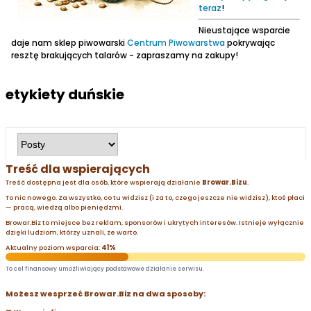
teraz
!
Nieustające wsparcie
daje nam sklep piwowarski
Centrum Piwowarstwa
pokrywając
resztę brakujących talarów - zapraszamy na zakupy!
etykiety duńskie
Treść dla wspierających
Treść dostępna jest dla osób, które wspierają działanie
Browar.Bizu
.
To nic nowego. Za wszystko, co tu widzisz (i za to, czego jeszcze nie widzisz), ktoś płaci
— pracą, wiedzą albo pieniędzmi.
Browar.Biz to miejsce bez reklam, sponsorów i ukrytych interesów. Istnieje wyłącznie
dzięki ludziom, którzy uznali, że warto.
Aktualny poziom wsparcia:
41%
To cel finansowy umożliwiający podstawowe działanie serwisu.
Możesz wesprzeć Browar.Biz na dwa sposoby: