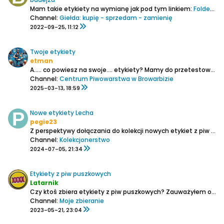
Mam takie etykiety na wymianę jak pod tym linkiem:
Folder bez nazwy – Dysk Google
Channel:
Giełda: kupię - sprzedam - zamienię
2022-09-25, 11:12
Twoje etykiety
etman
A..... co powiesz na swoje.... etykiety?
Mamy do przetestowania parę spraw przed wprowadzeniem do sklepu i potrzebujemy na wstępie kilku-kilkunastu ochotników, którzy nam pomogą i w efekcie otrzymają gratis za darmoszkie po pakieciku powiedzmy 20 szt. etykiet - dołożonych do zamówienia....
Channel:
Centrum Piwowarstwa w Browarbizie
2025-03-13, 18:59
Nowe etykiety Lecha
pegie23
Z perspektywy dołączania do kolekcji nowych etykiet z piw Lech, jak je traktujecie? Na butelkach są teraz jakby dwie etykiety, jedna z napisem Lech, a druga z dużym L. Traktujecie je jako dwie etykiety i liczycie +2 do kolekcji? Czy jedną z nich traktujecie jako kontrę? Jeśli tak to którą?
Channel:
Kolekcjonerstwo
2024-07-05, 21:34
Etykiety z piw puszkowych
Latarnik
Czy ktoś zbiera etykiety z piw puszkowych?
Zauważyłem ostatnio, ze wiele miejscowych piw ma etykiety, które dość łatwo się odklejają.
Channel:
Moje zbieranie
2023-05-21, 23:04