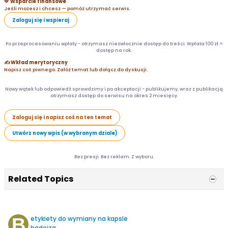
💛 Wsparcie finansowe
Jeśli możesz i chcesz — pomóż utrzymać serwis.
Zaloguj się i wspieraj
Po przeprocesowaniu wpłaty - otrzymasz niezwłocznie dostęp do treści. Wpłata 100 zł =
dostęp na rok.
✍️ Wkład merytoryczny
Napisz coś piwnego. Załóż temat lub dołącz do dyskusji.
Nowy wątek lub odpowiedź sprawdzimy i po akceptacji - publikujemy, wraz z publikacją
otrzymasz dostęp do serwisu na okres 2 miesięcy.
Zaloguj się i napisz coś na ten temat
Utwórz nowy wpis (w wybranym dziale)
Bez presji. Bez reklam. Z wyboru.
Related Topics
etykiety do wymiany na kapsle
badejza