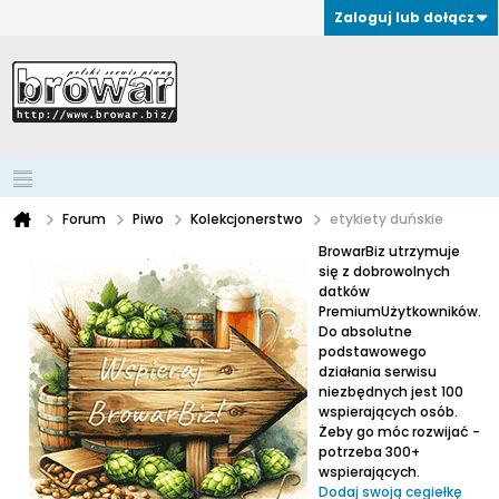
Zaloguj lub dołącz
Forum
Piwo
Kolekcjonerstwo
etykiety duńskie
BrowarBiz utrzymuje
się z dobrowolnych
datków
PremiumUżytkowników.
Do absolutne
podstawowego
działania serwisu
niezbędnych jest 100
wspierających osób.
Żeby go móc rozwijać -
potrzeba 300+
wspierających.
Dodaj swoją cegiełkę