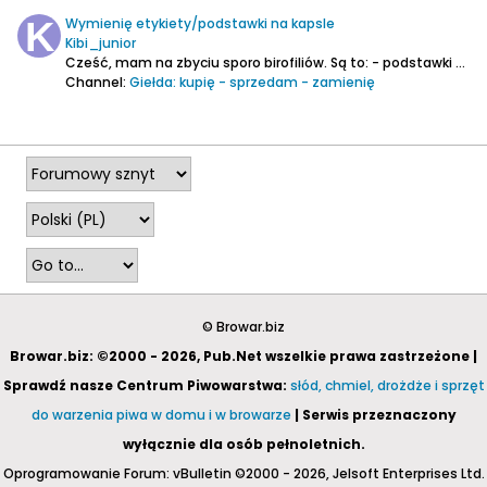
Wymienię etykiety/podstawki na kapsle
Kibi_junior
Cześć,
mam na zbyciu sporo birofiliów. Są to:
- podstawki polskie oraz zagraniczne
Channel:
Giełda: kupię - sprzedam - zamienię
2023-03-05, 22:16
© Browar.biz
Browar.biz: ©2000 - 2026, Pub.Net wszelkie prawa zastrzeżone |
Sprawdź nasze Centrum Piwowarstwa:
słód, chmiel, drożdże i sprzęt
do warzenia piwa w domu i w browarze
| Serwis przeznaczony
wyłącznie dla osób pełnoletnich.
Oprogramowanie Forum: vBulletin ©2000 - 2026, Jelsoft Enterprises Ltd.