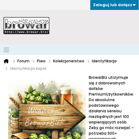
Zaloguj lub dołącz
Forum
Piwo
Kolekcjonerstwo
Identyfikacja
Identyfikacja kapsli
BrowarBiz utrzymuje
się z dobrowolnych
datków
PremiumUżytkowników.
Do absolutne
podstawowego
działania serwisu
niezbędnych jest 100
wspierających osób.
Żeby go móc rozwijać -
potrzeba 300+
wspierających.