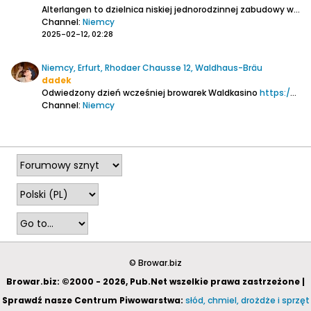
Alterlangen to dzielnica niskiej jednorodzinnej zabudowy w postaci stylowych domów o czerwonych, spadzistych dachach otoczonych zielenią. Leży po drugiej stronie rzeki Regnitz niż centrum Erlangen. Z dworca kolejowego do restauracji Drei Linden piechotą jest 1,7 km. Trasa wiedzie dwoma mostami...
Channel:
Niemcy
2025-02-12, 02:28
Niemcy, Erfurt, Rhodaer Chausse 12, Waldhaus-Bräu
dadek
Odwiedzony dzień wcześniej browarek Waldkasino
https://www.browar.biz/forum/piwo/pi...o-2-waldkasino
Channel:
Niemcy
2025-01-03, 01:44
© Browar.biz
Browar.biz: ©2000 - 2026, Pub.Net wszelkie prawa zastrzeżone |
Sprawdź nasze Centrum Piwowarstwa:
słód, chmiel, drożdże i sprzęt