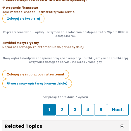
💛 Wsparcie finansowe
Jeśli możesz i chcesz — pomóż utrzymać serwis.
Zaloguj się i wspieraj
Po przeprocesowaniu wpłaty - otrzymasz niezwłocznie dostęp do treści. Wpłata 100 zł =
dostęp na rok.
✍️ Wkład merytoryczny
Napisz coś piwnego. Załóż temat lub dołącz do dyskusji.
Nowy wątek lub odpowiedź sprawdzimy i po akceptacji - publikujemy, wraz z publikacją
otrzymasz dostęp do serwisu na okres 2 miesięcy.
Zaloguj się i napisz coś na ten temat
Utwórz nowy wpis (w wybranym dziale)
Bez presji. Bez reklam. Z wyboru.
1
2
3
4
5
Nast.
Related Topics