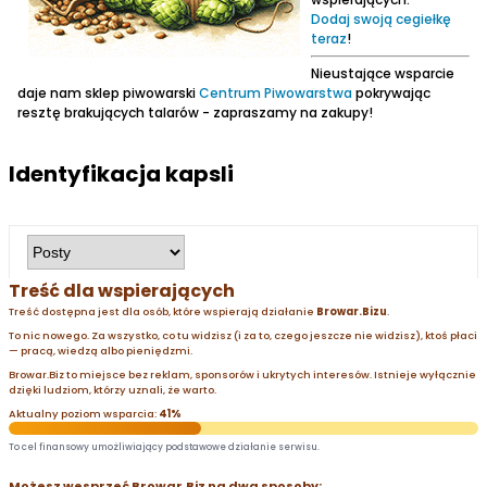
Dodaj swoją cegiełkę
teraz
!
Nieustające wsparcie
daje nam sklep piwowarski
Centrum Piwowarstwa
pokrywając
resztę brakujących talarów - zapraszamy na zakupy!
Identyfikacja kapsli
Treść dla wspierających
Treść dostępna jest dla osób, które wspierają działanie
Browar.Bizu
.
To nic nowego. Za wszystko, co tu widzisz (i za to, czego jeszcze nie widzisz), ktoś płaci
— pracą, wiedzą albo pieniędzmi.
Browar.Biz to miejsce bez reklam, sponsorów i ukrytych interesów. Istnieje wyłącznie
dzięki ludziom, którzy uznali, że warto.
Aktualny poziom wsparcia:
41%
To cel finansowy umożliwiający podstawowe działanie serwisu.
Możesz wesprzeć Browar.Biz na dwa sposoby: