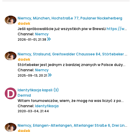
Niemcy, München, Hochstraße 77, Paulaner Nockeherberg
dadek
Jeśli spróbowaliście już wszystkich piw w BrewsLi
https://www.browar.biz/forum/piwo/pi...der-biermacher
Channel:
Niemcy
2026-01-01, 21:38
Niemcy, Stralsund, Greifswalder Chaussee 84, Störtebeker Braugasthaus
dadek
Störtebeker jest jednym z bardziej znanych w Polsce dużych browarów warzących nie tylko typową niemiecką klasykę ale i piwa nowofalowe. Są one u nas do nabycia w wielu sklepach specjalistycznych, w Niemczech też lepsze Getränkemarkt je mają, więc wielokrotnie była okazja ich spróbować....
Channel:
Niemcy
2025-09-13, 20:21
Identyfikacja kapsli (3)
Dermid
Witam forumowiczów,
wiem, że mogę na was liczyć z pomocą, dlatego proszę was o pomoc w identyfikacji tych trzech kapsli. W odniesieniu do kapsli 717 oraz 726, jedynie mam
Channel:
Identyfikacja
2020-03-04, 21:44
Niemcy, Erlangen-Alterlangen, Alterlanger Straße 6, Drei Linden/Krapp Bräu
dadek