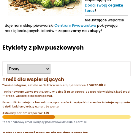
Dodaj swoją cegiełkę
teraz
!
Nieustające wsparcie
daje nam sklep piwowarski
Centrum Piwowarstwa
pokrywając
resztę brakujących talarów - zapraszamy na zakupy!
Etykiety z piw puszkowych
Treść dla wspierających
Treść dostępna jest dla osób, które wspierają działanie
Browar.Bizu
.
To nic nowego. Za wszystko, co tu widzisz (i za to, czego jeszcze nie widzisz), ktoś płaci
— pracą, wiedzą albo pieniędzmi.
Browar.Biz to miejsce bez reklam, sponsorów i ukrytych interesów. Istnieje wyłącznie
dzięki ludziom, którzy uznali, że warto.
Aktualny poziom wsparcia:
41%
To cel finansowy umożliwiający podstawowe działanie serwisu.
Możesz wesprzeć Browar.Biz na dwa sposoby: