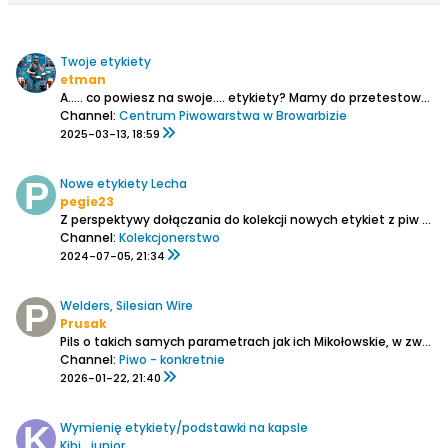
Twoje etykiety
etman
A..... co powiesz na swoje.... etykiety?
Mamy do przetestowania parę spraw przed wprowadzeniem do sklepu i potrzebujemy na wstępie kilku-kilkunastu ochotników, którzy nam pomogą i w efekcie otrzymają gratis za darmoszkie po pakieciku powiedzmy 20 szt. etykiet - dołożonych do zamówienia....
Channel:
Centrum Piwowarstwa w Browarbizie
2025-03-13, 18:59
Nowe etykiety Lecha
pegie23
Z perspektywy dołączania do kolekcji nowych etykiet z piw Lech, jak je traktujecie? Na butelkach są teraz jakby dwie etykiety, jedna z napisem Lech, a druga z dużym L. Traktujecie je jako dwie etykiety i liczycie +2 do kolekcji? Czy jedną z nich traktujecie jako kontrę? Jeśli tak to którą?
Channel:
Kolekcjonerstwo
2024-07-05, 21:34
Welders, Silesian Wire
Prusak
Pils o takich samych parametrach jak ich Mikołowskie, w związku z czym rodzi się podejrzenie, że to tylko kwestia zmiany etykiety.
Channel:
Piwo - konkretnie
2026-01-22, 21:40
Wymienię etykiety/podstawki na kapsle
Kibi_junior