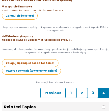
💛 Wsparcie finansowe
Jeśli możesz i chcesz — pomóż utrzymać serwis.
Zaloguj się i wspieraj
Po przeprocesowaniu wpłaty - otrzymasz niezwłocznie dostęp do treści. Wpłata 100 zł =
dostęp na rok.
✍️ Wkład merytoryczny
Napisz coś piwnego. Załóż temat lub dołącz do dyskusji.
Nowy wątek lub odpowiedź sprawdzimy i po akceptacji - publikujemy, wraz z publikacją
otrzymasz dostęp do serwisu na okres 2 miesięcy.
Zaloguj się i napisz coś na ten temat
Utwórz nowy wpis (w wybranym dziale)
Bez presji. Bez reklam. Z wyboru.
Previous
1
2
3
4
Related Topics