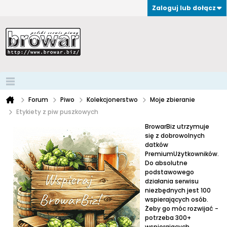
Zaloguj lub dołącz
Forum
Piwo
Kolekcjonerstwo
Moje zbieranie
Etykiety z piw puszkowych
BrowarBiz utrzymuje
się z dobrowolnych
datków
PremiumUżytkowników.
Do absolutne
podstawowego
działania serwisu
niezbędnych jest 100
wspierających osób.
Żeby go móc rozwijać -
potrzeba 300+
wspierających.