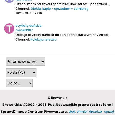
Cześć,
mam na zbyciu sporo birofiliów. Są to:
- podstawki polskie oraz zagraniczne
Channel:
Giełda: kupię - sprzedam - zamienię
2023-03-05, 22:16
etykiety duńskie
tomek1987
Oferuje etykiety duńskie do sprzedania lub wymiany za podstawki lub etykiety polskie...
Channel:
Kolekcjonerstwo
2023-02-27, 20:25
© Browar.biz
Browar.biz: ©2000 - 2026, Pub.Net wszelkie prawa zastrzeżone |
Sprawdź nasze Centrum Piwowarstwa:
słód, chmiel, drożdże i sprzęt