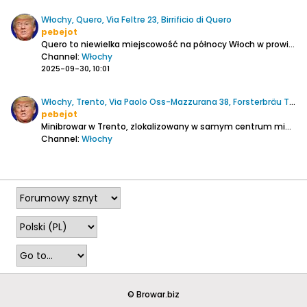
Włochy, Quero, Via Feltre 23, Birrificio di Quero
pebejot
Quero to niewielka miejscowość na północy Włoch w prowincji Belluno, położona u podnóża pasma górskiego Monte Schiara.
Channel:
Włochy
2025-09-30, 10:01
Włochy, Trento, Via Paolo Oss-Mazzurana 38, Forsterbräu Trento
pebejot
Minibrowar w Trento, zlokalizowany w samym centrum miasta, 700 metrów od dworca kolejowego.
Channel:
Włochy
2025-09-29, 16:51
© Browar.biz