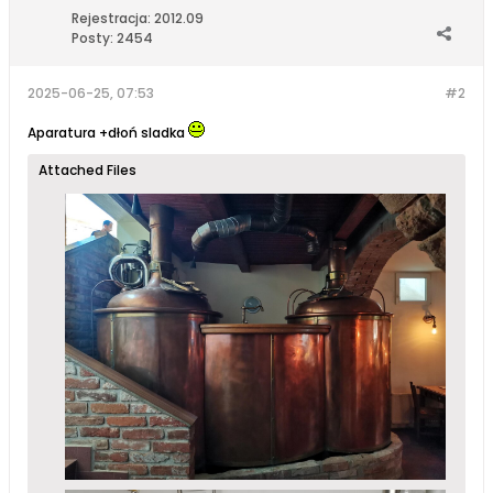
Rejestracja:
2012.09
Posty:
2454
2025-06-25, 07:53
#2
Aparatura +dłoń sladka
Attached Files