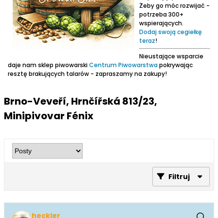
Żeby go móc rozwijać -
potrzeba 300+
wspierających.
Dodaj swoją cegiełkę
teraz
!
Nieustające wsparcie
daje nam sklep piwowarski
Centrum Piwowarstwa
pokrywając
resztę brakujących talarów - zapraszamy na zakupy!
Brno-Veveří, Hrnčířská 813/23,
Minipivovar Fénix
Filtruj
heckler