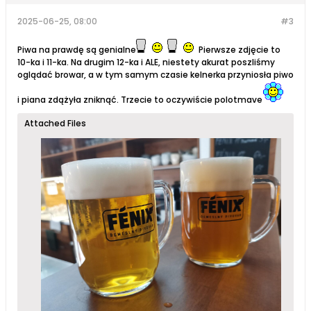
2025-06-25, 08:00
#3
Piwa na prawdę są genialne
Pierwsze zdjęcie to
10-ka i 11-ka. Na drugim 12-ka i ALE, niestety akurat poszliśmy
oglądać browar, a w tym samym czasie kelnerka przyniosła piwo
i piana zdążyła zniknąć. Trzecie to oczywiście polotmave
Attached Files