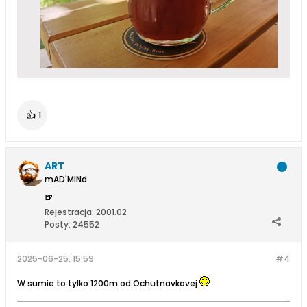
👍
1
ART
mAD'MINd
🍺
Rejestracja:
2001.02
Posty:
24552
2025-06-25, 15:59
#4
W sumie to tylko 1200m od Ochutnavkovej