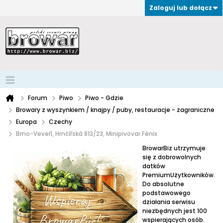
Zaloguj lub dołącz
Forum
Piwo
Piwo - Gdzie
Browary z wyszynkiem / knajpy / puby, restauracje - zagraniczne
Europa
Czechy
Brno-Veveří, Hrnčířská 813/23, Minipivovar Fénix
BrowarBiz utrzymuje
się z dobrowolnych
datków
PremiumUżytkowników.
Do absolutne
podstawowego
działania serwisu
niezbędnych jest 100
wspierających osób.