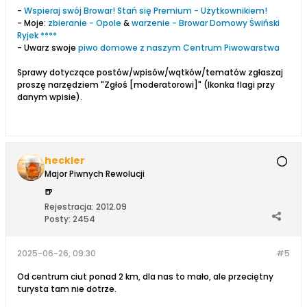
-
Wspieraj swój Browar! Stań się Premium - Użytkownikiem!
- Moje:
zbieranie - Opole
&
warzenie - Browar Domowy Świński
Ryjek ****
- Uwarz swoje
piwo domowe z naszym Centrum Piwowarstwa
Sprawy dotyczące postów/wpisów/wątków/tematów zgłaszaj
proszę narzędziem "Zgłoś [moderatorowi]" (Ikonka flagi przy
danym wpisie).
heckler
Major Piwnych Rewolucji
🍺
Rejestracja:
2012.09
Posty:
2454
2025-06-26, 09:30
#5
Od centrum ciut ponad 2 km, dla nas to mało, ale przeciętny
turysta tam nie dotrze.