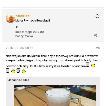
heckler
Major Piwnych Rewolucji
🍺
Rejestracja:
2012.09
Posty:
2454
2026-08-04, 08:52
#6
Nad wejściem do lokalu znikł szyld z nazwą browaru, a browar w
sierpniu ubiegłego roku połączył się z Hostinec pod Schody. Piwa
na kranach trzy: 10, 11, i 12ka. wszystkie bardzo smaczne
Attached Files