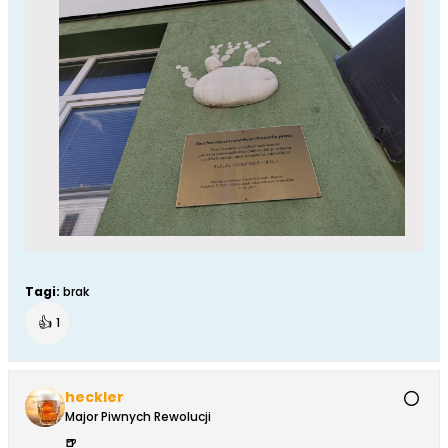
Tagi:
brak
👍
1
heckler
Major Piwnych Rewolucji
🍺