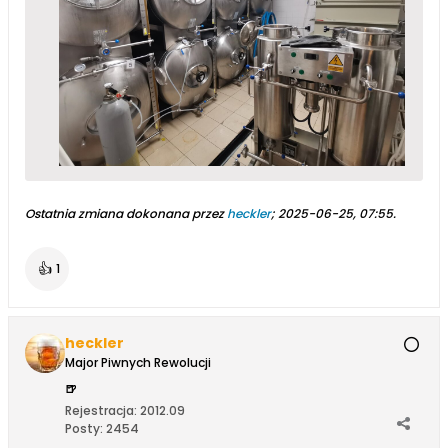
Ostatnia zmiana dokonana przez
heckler
;
2025-06-25, 07:55
.
👍
1
heckler
Major Piwnych Rewolucji
🍺
Rejestracja:
2012.09
Posty:
2454