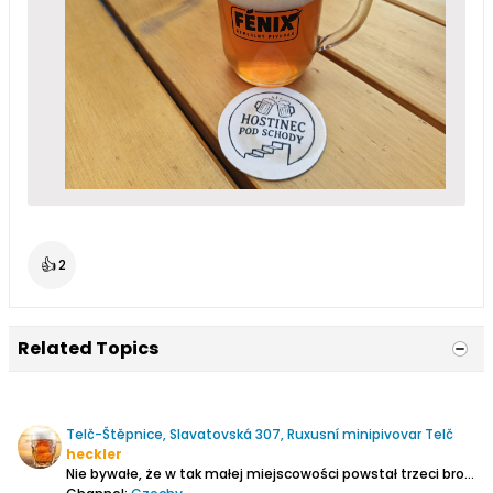
👍
2
Related Topics
Telč-Štěpnice, Slavatovská 307, Ruxusní minipivovar Telč
heckler
Nie bywałe, że w tak małej miejscowości powstał trzeci browar. Wiem, Telč to bajkowe miasteczko wpisane na listę UNESSCO, ale niestety czasy się zmieniły i turystów mało. W sumie to praktycznie nie ma ich wcale. W lokalach w większości siedzą tubylcy, przez rynek raz na jakiś czas przejdą...