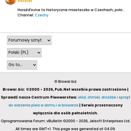
heckler
Horažďovice to historyczne miasteczko w Czechach, położone około 17 km na północny zachód od Strakonic. Prawdopodobnie założone w X wieku jako osada poszukiwaczy złota
Channel:
Czechy
2025-08-19, 10:35
© Browar.biz
Browar.biz: ©2000 - 2026, Pub.Net wszelkie prawa zastrzeżone |
Sprawdź nasze Centrum Piwowarstwa:
słód, chmiel, drożdże i sprzęt
do warzenia piwa w domu i w browarze
| Serwis przeznaczony
wyłącznie dla osób pełnoletnich.
Oprogramowanie Forum: vBulletin ©2000 - 2026, Jelsoft Enterprises Ltd.
All times are GMT+1. This page was generated at 04:09.