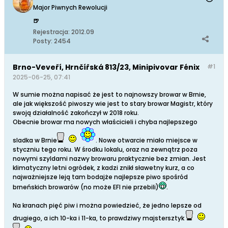
Major Piwnych Rewolucji
🍺
Rejestracja:
2012.09
Posty:
2454
Brno-Veveří, Hrnčířská 813/23, Minipivovar Fénix
#1
2025-06-25, 07:41
W sumie można napisać że jest to najnowszy browar w Brnie,
ale jak większość piwoszy wie jest to stary browar Magistr, który
swoją działalność zakończył w 2018 roku.
Obecnie browar ma nowych właścicieli i chyba najlepszego
sladka w Brnie
. Nowe otwarcie miało miejsce w
styczniu tego roku. W środku lokalu, oraz na zewnątrz poza
nowymi szyldami nazwy browaru praktycznie bez zmian. Jest
klimatyczny letni ogródek, z kadzi znikł sławetny kurz, a co
najważniejsze leją tam bodajże najlepsze piwo spośród
brneńskich browarów (no może EFI nie przebili)
.
Na kranach pięć piw i można powiedzieć, że jedno lepsze od
drugiego, a ich 10-ka i 11-ka, to prawdziwy majstersztyk