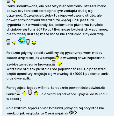
Ceny umiarkowane, ale niestety klientów mało i szczere mam
obawy czy ten lokal da radę na tym zadupiu dłużej się
utrzymać. Oczywiście byłaby to niepowetowana strata, ale
nawet sami barmani twierdzą, że więcej ludzi jest tu w
tygodniu, niż w weekendy. No, jakiemu nie piwnemu turyście
chciałoby się tam iść? Po co? Być może lokalesi ich wspomogą,
ale to raczej dłuższą metę może nie zadziałać. Oby dali radę
Podczas gdy my delektowaliśmy się pysznym piwem młody
sladek krzątał się jak w ukropie
, a w wolnej chwili zaprosił na
szybkie zwiedzanie browaru.
Warzelnia stoi tak jak stała i ma pojemność 650 l, a pozostała
część aparatury znajduje się w piwnicy. 8 x 1000 l. poziome tanki,
oraz dwie spilki.
Pamiętajcie, będąc w Brnie, koniecznie powinniście odwiedzić
Fenixa
, a otwarci są od wtorku-piątku od 15 i od 16
w sobotę.
Na ostatnim zdjęciu pivna kvasinka, jakby do tej pory ktoś nie
wiedział jak wygląda, to Czesi wyjaśnili