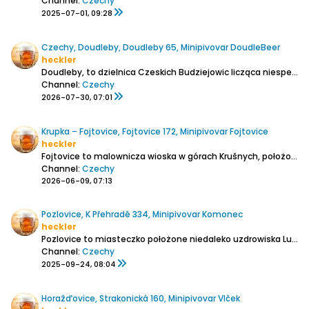
Channel:
Czechy
2025-07-01, 09:28
Czechy, Doudleby, Doudleby 65, Minipivovar DoudleBeer
heckler
Doudleby, to dzielnica Czeskich Budziejowic licząca niespełna 500 mieszkańców. To właśnie tam Radek Sedláček i Mirka Caplová zaczęli warzyć piwo dla swoich przyjaciół.
Channel:
Czechy
2026-07-30, 07:01
Krupka – Fojtovice, Fojtovice 172, Minipivovar Fojtovice
heckler
Fojtovice to malownicza wioska w górach Krušnych, położona niedaleko Teplic i Krupki. W pobliżu wioski znajduje się Komáří hůrka z punktem widokowym i restauracją, do której można wygodnie dojechać wyciągiem krzesełkowym z Bohosudova. Bardzo tam ładnie, tak sielsko, pagórkowato, a...
Channel:
Czechy
2026-06-09, 07:13
Pozlovice, K Přehradě 334, Minipivovar Komonec
heckler
Pozlovice to miasteczko położone niedaleko uzdrowiska Luhačovice, tak dosłownie pięć kilometrów od. Mieścinę otacza zalesiony krajobraz zdominowany przez szczyt Pogórza Vizovickiego - Komonec. Szczyt ten jest częstym celem podróży turystów, rowerzystów i przebywających w okolicy kuracjuszy....
Channel:
Czechy
2025-09-24, 08:04
Horažďovice, Strakonická 160, Minipivovar Vlček