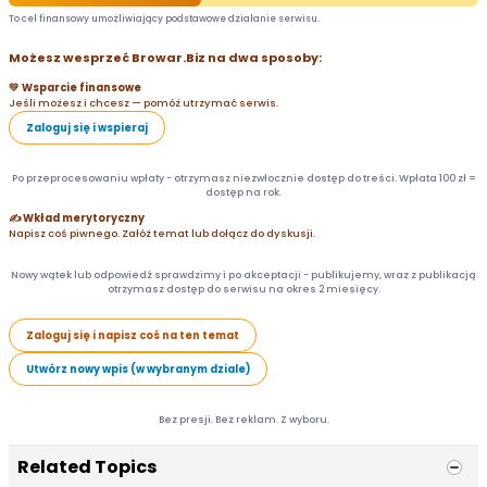
To cel finansowy umożliwiający podstawowe działanie serwisu.
Możesz wesprzeć Browar.Biz na dwa sposoby:
💛 Wsparcie finansowe
Jeśli możesz i chcesz — pomóż utrzymać serwis.
Zaloguj się i wspieraj
Po przeprocesowaniu wpłaty - otrzymasz niezwłocznie dostęp do treści. Wpłata 100 zł =
dostęp na rok.
✍️ Wkład merytoryczny
Napisz coś piwnego. Załóż temat lub dołącz do dyskusji.
Nowy wątek lub odpowiedź sprawdzimy i po akceptacji - publikujemy, wraz z publikacją
otrzymasz dostęp do serwisu na okres 2 miesięcy.
Zaloguj się i napisz coś na ten temat
Utwórz nowy wpis (w wybranym dziale)
Bez presji. Bez reklam. Z wyboru.
Related Topics