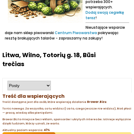
potrzeba 300+
wspierających.
Dodaj swoją cegiełkę
teraz
!
Nieustające wsparcie
daje nam sklep piwowarski
Centrum Piwowarstwa
pokrywając
resztę brakujących talarów - zapraszamy na zakupy!
Litwa, Wilno, Totorių g. 18, Būsi
trečias
Treść dla wspierających
Treść dostępna jest dla osób, które wspierają działanie
Browar.Bizu
.
To nic nowego. Za wszystko, co tu widzisz (i za to, czego jeszcze nie widzisz), ktoś płaci
— pracą, wiedzą albo pieniędzmi.
Browar.Biz to miejsce bez reklam, sponsorów i ukrytych interesów. Istnieje wyłącznie
dzięki ludziom, którzy uznali, że warto.
Aktualny poziom wsparcia:
41%