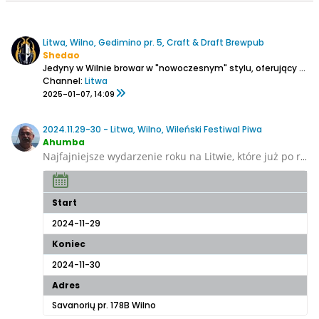
Litwa, Wilno, Gedimino pr. 5, Craft & Draft Brewpub
Shedao
Jedyny w Wilnie browar w "nowoczesnym" stylu, oferujący szeroki wachlarz kraftowego piwa. Znajduje się w dość sporej piwniczce, ma ok. 10 kranów. Ja próbowałem: IPUTE (Little IPA), Razor Back (bitter) oraz MoliugElis (dyniowe). To ostatnie było najciekawsze. Nie do końca moje klimaty,...
Channel:
Litwa
2025-01-07, 14:09
2024.11.29-30 - Litwa, Wilno, Wileński Festiwal Piwa
Ahumba
Najfajniejsze wydarzenie roku na Litwie, które już po raz czwarty zaprasza wszystkich koneserów wyśmienitego smaku! 2 epickie dni wypełnione 2000 entuzjastów rzemiosła, 36 browarami z 15 krajów, 20 twórcami rzemieślniczej i wykwintnej żywności, a co najważniejsze – wypełnione wyłącznie
Start
2024-11-29
Koniec
2024-11-30
Adres
Savanorių pr. 178B Wilno