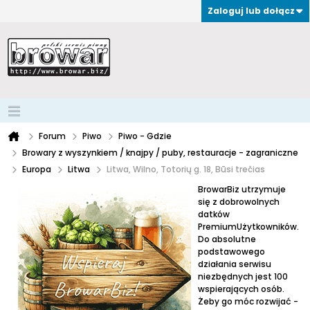
Zaloguj lub dołącz
Forum
Piwo
Piwo - Gdzie
Browary z wyszynkiem / knajpy / puby, restauracje - zagraniczne
Europa
Litwa
Litwa, Wilno, Totorių g. 18, Būsi trečias
BrowarBiz utrzymuje
się z dobrowolnych
datków
PremiumUżytkowników.
Do absolutne
podstawowego
działania serwisu
niezbędnych jest 100
wspierających osób.
Żeby go móc rozwijać -