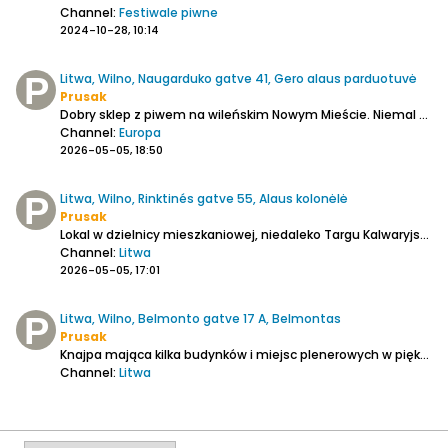
Channel:
Festiwale piwne
2024-10-28, 10:14
Litwa, Wilno, Naugarduko gatve 41, Gero alaus parduotuvė
Prusak
Dobry sklep z piwem na wileńskim Nowym Mieście. Niemal komplet piw z dwóch czołowych litewskich kraftów, tj z Dundulisa i Raudonu Plytu. Belgia, Polska, inne kraje. Puszki i butelki. Plusem jest przestronność i możliwość swobodnego buszowania po półkach. Jest też możliwość konsumpcji...
Channel:
Europa
2026-05-05, 18:50
Litwa, Wilno, Rinktinés gatve 55, Alaus kolonėlė
Prusak
Lokal w dzielnicy mieszkaniowej, niedaleko Targu Kalwaryjskiego. Klientela to głównie lokalsi, ale niezły wybór piwa, zarówno ze średnich i małych browarków litewskich, które coraz mniej widoczne są w Wilnie plus kraft. Repertuar na zdjęciu, które zamieszczam. Można pozostać wewnątrz,...
Channel:
Litwa
2026-05-05, 17:01
Litwa, Wilno, Belmonto gatve 17 A, Belmontas
Prusak
Knajpa mająca kilka budynków i miejsc plenerowych w pięknych okolicznościach przyrody nad Wilenką (czy, jak kto woli, Wilejką) i niedaleko skarpy Puszkarni. Z własnym piwem, a właściwie od dawna z dwoma raptem piwami: lagerem jasnym i ciemnym. Ten pierwszy smakuje jak nienajlepsze i nienajgorsze,...
Channel:
Litwa
2026-05-05, 16:45