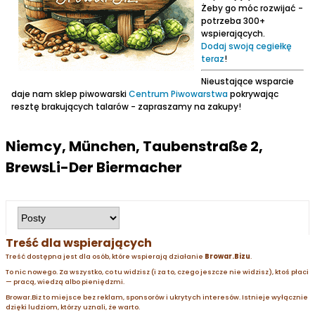
Żeby go móc rozwijać -
potrzeba 300+
wspierających.
Dodaj swoją cegiełkę
teraz
!
Nieustające wsparcie
daje nam sklep piwowarski
Centrum Piwowarstwa
pokrywając
resztę brakujących talarów - zapraszamy na zakupy!
Niemcy, München, Taubenstraße 2,
BrewsLi-Der Biermacher
Treść dla wspierających
Treść dostępna jest dla osób, które wspierają działanie
Browar.Bizu
.
To nic nowego. Za wszystko, co tu widzisz (i za to, czego jeszcze nie widzisz), ktoś płaci
— pracą, wiedzą albo pieniędzmi.
Browar.Biz to miejsce bez reklam, sponsorów i ukrytych interesów. Istnieje wyłącznie
dzięki ludziom, którzy uznali, że warto.