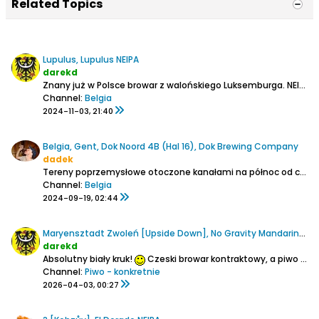
Related Topics
Lupulus, Lupulus NEIPA
darekd
Znany już w Polsce browar z walońskiego Luksemburga.
NEIPA chmielona Cryo Popem , drożdże: A38 Juice. W składzie też płatki owsiane.
Channel:
Belgia
2024-11-03, 21:40
Belgia, Gent, Dok Noord 4B (Hal 16), Dok Brewing Company
dadek
Tereny poprzemysłowe otoczone kanałami na północ od centrum miasta. Stare budynki fabryczne wykorzystano jako knajpy, restauracje, sklepy, galerie i centra zabaw. Jest też i browar z wyszynkiem na miejscu w dużej hali z charakterystycznymi świetlikami na dachu. Można tu dojechać tramwajem nr....
Channel:
Belgia
2024-09-19, 02:44
Maryensztadt Zwoleń [Upside Down], No Gravity Mandarina Bavaria & Galaxy NEIPA
darekd
Absolutny biały kruk!
Czeski browar kontraktowy, a piwo uwarzone w zamkniętym już browarze w Zwoleniu!
Channel:
Piwo - konkretnie
2026-04-03, 00:27