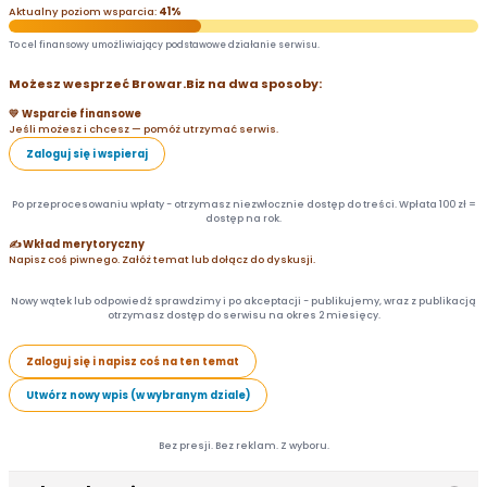
Aktualny poziom wsparcia:
41%
To cel finansowy umożliwiający podstawowe działanie serwisu.
Możesz wesprzeć Browar.Biz na dwa sposoby:
💛 Wsparcie finansowe
Jeśli możesz i chcesz — pomóż utrzymać serwis.
Zaloguj się i wspieraj
Po przeprocesowaniu wpłaty - otrzymasz niezwłocznie dostęp do treści. Wpłata 100 zł =
dostęp na rok.
✍️ Wkład merytoryczny
Napisz coś piwnego. Załóż temat lub dołącz do dyskusji.
Nowy wątek lub odpowiedź sprawdzimy i po akceptacji - publikujemy, wraz z publikacją
otrzymasz dostęp do serwisu na okres 2 miesięcy.
Zaloguj się i napisz coś na ten temat
Utwórz nowy wpis (w wybranym dziale)
Bez presji. Bez reklam. Z wyboru.