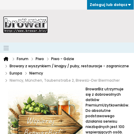
Zaloguj lub dołącz
Forum
Piwo
Piwo - Gdzie
Browary z wyszynkiem / knajpy / puby, restauracje - zagraniczne
Europa
Niemcy
Niemcy, München, Taubenstraße 2, BrewsLi-Der Biermacher
BrowarBiz utrzymuje
się z dobrowolnych
datków
PremiumUżytkowników.
Do absolutne
podstawowego
działania serwisu
niezbędnych jest 100
wspierających osób.