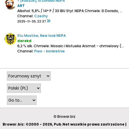
? [Kobzův], El Dorado NEIPA
ART
Alkohol: 5,8% / 14° P / 33 IBU
Styl: NEIPA
Chmiele: El Dorado, Amarillo
Channel:
Czechy
2025-11-30, 22:37
Stu Mostów, New look NEIPA
darekd
6,2 % alk.
Chmiele: Mosaic i Motueka
Aromat - chmielowy (żywiczność, owoce tropikalne w kierunku mango)
Channel:
Piwo - konkretnie
2025-09-18, 18:28
© Browar.biz
Browar.biz: ©2000 - 2026, Pub.Net wszelkie prawa zastrzeżone |