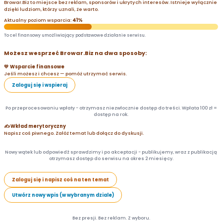
Browar.Biz to miejsce bez reklam, sponsorów i ukrytych interesów. Istnieje wyłącznie
dzięki ludziom, którzy uznali, że warto.
Aktualny poziom wsparcia:
41%
To cel finansowy umożliwiający podstawowe działanie serwisu.
Możesz wesprzeć Browar.Biz na dwa sposoby:
💛 Wsparcie finansowe
Jeśli możesz i chcesz — pomóż utrzymać serwis.
Zaloguj się i wspieraj
Po przeprocesowaniu wpłaty - otrzymasz niezwłocznie dostęp do treści. Wpłata 100 zł =
dostęp na rok.
✍️ Wkład merytoryczny
Napisz coś piwnego. Załóż temat lub dołącz do dyskusji.
Nowy wątek lub odpowiedź sprawdzimy i po akceptacji - publikujemy, wraz z publikacją
otrzymasz dostęp do serwisu na okres 2 miesięcy.
Zaloguj się i napisz coś na ten temat
Utwórz nowy wpis (w wybranym dziale)
Bez presji. Bez reklam. Z wyboru.