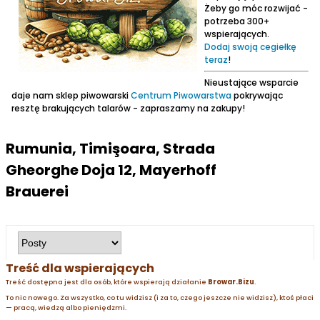
Żeby go móc rozwijać -
potrzeba 300+
wspierających.
Dodaj swoją cegiełkę
teraz
!
Nieustające wsparcie
daje nam sklep piwowarski
Centrum Piwowarstwa
pokrywając
resztę brakujących talarów - zapraszamy na zakupy!
Rumunia, Timişoara, Strada
Gheorghe Doja 12, Mayerhoff
Brauerei
Treść dla wspierających
Treść dostępna jest dla osób, które wspierają działanie
Browar.Bizu
.
To nic nowego. Za wszystko, co tu widzisz (i za to, czego jeszcze nie widzisz), ktoś płaci
— pracą, wiedzą albo pieniędzmi.