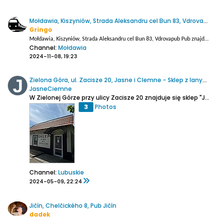
Mołdawia, Kiszyniów, Strada Aleksandru cel Bun 83, Vdrovapub
Gringo
Mołdawia, Kiszyniów, Strada Aleksandru cel Bun 83, Vdrovapub
Pub znajdujący się w sercu miasta, który posiada chyba najlepszą luzacką atmosferę ze wszystkich miejsc odwiedzonych w Kiszyniowie.
Channel:
Mołdawia
2024-11-08, 19:23
Zielona Góra, ul. Zacisze 20, Jasne i CIemne - Sklep z lanym piwem
JasneCiemne
W Zielonej Górze przy ulicy Zacisze 20 znajduje się sklep "Jasne i Ciemne", który specjalizuje się w sprzedaży lanego piwa z beczki do butelki PET. W asortymencie sklepu dostępne są różnorodne rodzaje piw, w tym czeskie, niemieckie i polskie. Oprócz piw, klientów przyciągają również...
3
Photos
Channel:
Lubuskie
2024-05-09, 22:24
Jičín, Chelčického 8, Pub Jičín
dadek