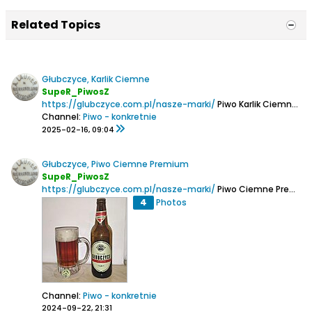
Related Topics
Głubczyce, Karlik Ciemne
SupeR_PiwosZ
https://glubczyce.com.pl/nasze-marki/
Piwo Karlik Ciemne
Pi
Channel:
Piwo - konkretnie
2025-02-16, 09:04
Głubczyce, Piwo Ciemne Premium
SupeR_PiwosZ
https://glubczyce.com.pl/nasze-marki/
Piwo Ciemne Premium
4
Photos
Channel:
Piwo - konkretnie
2024-09-22, 21:31