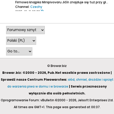
Firmowa knajpka Minipivovaru Jičín znajduje się tuż przy głównym rynku, w jego południowo-zachodnim narożniku, pod łukowymi podcieniami.
Channel:
Czechy
2025-01-11, 02:32
© Browar.biz
Browar.biz: ©2000 - 2026, Pub.Net wszelkie prawa zastrzeżone |
Sprawdź nasze Centrum Piwowarstwa:
słód, chmiel, drożdże i sprzęt
do warzenia piwa w domu i w browarze
| Serwis przeznaczony
wyłącznie dla osób pełnoletnich.
Oprogramowanie Forum: vBulletin ©2000 - 2026, Jelsoft Enterprises Ltd.
All times are GMT+1. This page was generated at 00:37.