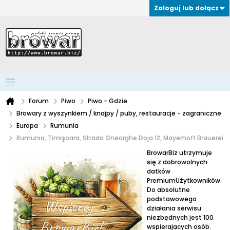
Zaloguj lub dołącz
Forum
Piwo
Piwo - Gdzie
Browary z wyszynkiem / knajpy / puby, restauracje - zagraniczne
Europa
Rumunia
Rumunia, Timişoara, Strada Gheorghe Doja 12, Mayerhoff Brauerei
BrowarBiz utrzymuje
się z dobrowolnych
datków
PremiumUżytkowników.
Do absolutne
podstawowego
działania serwisu
niezbędnych jest 100
wspierających osób.