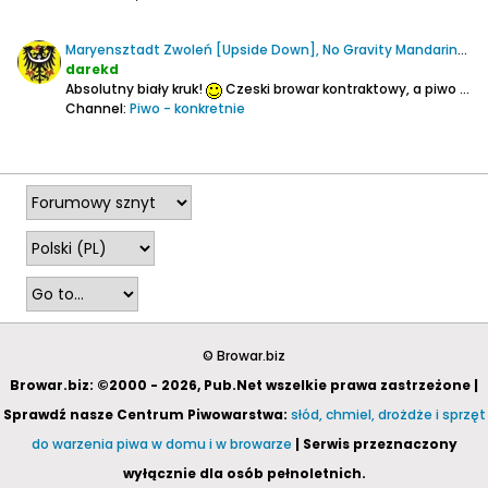
Maryensztadt Zwoleń [Upside Down], No Gravity Mandarina Bavaria & Galaxy NEIPA
darekd
Absolutny biały kruk!
Czeski browar kontraktowy, a piwo uwarzone w zamkniętym już browarze w Zwoleniu!
Channel:
Piwo - konkretnie
2026-04-03, 00:27
© Browar.biz
Browar.biz: ©2000 - 2026, Pub.Net wszelkie prawa zastrzeżone |
Sprawdź nasze Centrum Piwowarstwa:
słód, chmiel, drożdże i sprzęt
do warzenia piwa w domu i w browarze
| Serwis przeznaczony
wyłącznie dla osób pełnoletnich.