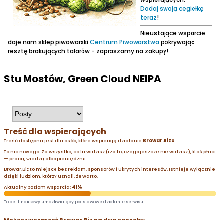
Dodaj swoją cegiełkę
teraz
!
Nieustające wsparcie
daje nam sklep piwowarski
Centrum Piwowarstwa
pokrywając
resztę brakujących talarów - zapraszamy na zakupy!
Stu Mostów, Green Cloud NEIPA
Treść dla wspierających
Treść dostępna jest dla osób, które wspierają działanie
Browar.Bizu
.
To nic nowego. Za wszystko, co tu widzisz (i za to, czego jeszcze nie widzisz), ktoś płaci
— pracą, wiedzą albo pieniędzmi.
Browar.Biz to miejsce bez reklam, sponsorów i ukrytych interesów. Istnieje wyłącznie
dzięki ludziom, którzy uznali, że warto.
Aktualny poziom wsparcia:
41%
To cel finansowy umożliwiający podstawowe działanie serwisu.
Możesz wesprzeć Browar.Biz na dwa sposoby: