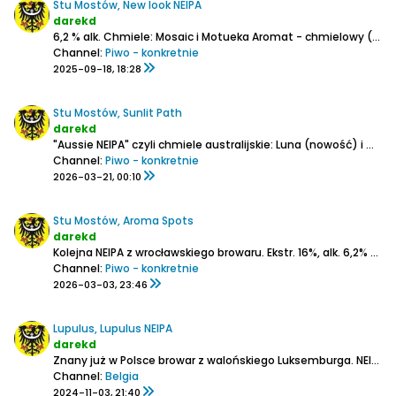
Stu Mostów, New look NEIPA
darekd
6,2 % alk.
Chmiele: Mosaic i Motueka
Aromat - chmielowy (żywiczność, owoce tropikalne w kierunku mango)
Channel:
Piwo - konkretnie
2025-09-18, 18:28
Stu Mostów, Sunlit Path
darekd
"Aussie NEIPA" czyli chmiele australijskie: Luna (nowość) i Galaxy
Channel:
Piwo - konkretnie
2026-03-21, 00:10
Stu Mostów, Aroma Spots
darekd
Kolejna NEIPA z wrocławskiego browaru.
Ekstr. 16%, alk. 6,2%
Chmi
Channel:
Piwo - konkretnie
2026-03-03, 23:46
Lupulus, Lupulus NEIPA
darekd
Znany już w Polsce browar z walońskiego Luksemburga.
NEIPA chmielona Cryo Popem , drożdże: A38 Juice. W składzie też płatki owsiane.
Channel:
Belgia
2024-11-03, 21:40