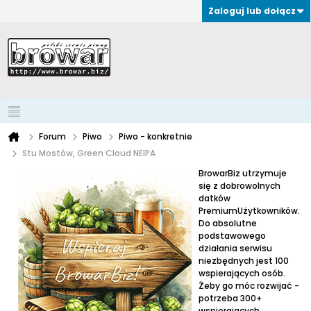
Zaloguj lub dołącz
Forum
Piwo
Piwo - konkretnie
Stu Mostów, Green Cloud NEIPA
BrowarBiz utrzymuje
się z dobrowolnych
datków
PremiumUżytkowników.
Do absolutne
podstawowego
działania serwisu
niezbędnych jest 100
wspierających osób.
Żeby go móc rozwijać -
potrzeba 300+
wspierających.