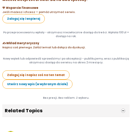
💛 Wsparcie finansowe
Jeśli możesz i chcesz — pomóż utrzymać serwis.
Zaloguj się i wspieraj
Po przeprocesowaniu wpłaty - otrzymasz niezwłocznie dostęp do treści. Wpłata 100 zł =
dostęp na rok.
✍️ Wkład merytoryczny
Napisz coś piwnego. Załóż temat lub dołącz do dyskusji.
Nowy wątek lub odpowiedź sprawdzimy i po akceptacji - publikujemy, wraz z publikacją
otrzymasz dostęp do serwisu na okres 2 miesięcy.
Zaloguj się i napisz coś na ten temat
Utwórz nowy wpis (w wybranym dziale)
Bez presji. Bez reklam. Z wyboru.
Related Topics