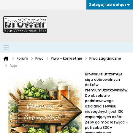
Zaloguj lub dołącz
Forum
Piwo
Piwo - konkretnie
Piwa zagraniczne
Azja
BrowarBiz utrzymuje
się z dobrowolnych
datków
PremiumUżytkowników.
Do absolutne
podstawowego
działania serwisu
niezbędnych jest 100
wspierających osób.
Żeby go móc rozwijać -
potrzeba 300+
wspierających.