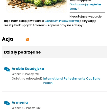
Dodaj swoją cegiełkę
teraz
!
Nieustające wsparcie
daje nam sklep piwowarski
Centrum Piwowarstwa
pokrywając
resztę brakujących talarów - zapraszamy na zakupy!
Azja
Działy podrzędne
Arabia Saudyjska
Wątki: 16 Posty: 28
Ostatnia odpowiedź:
International Refreshments Co., Bario
Peach
Armenia
Wątki: 50 Posty: 132