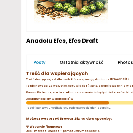
Anadolu Efes, Efes Draft
Posty
Ostatnia aktywność
Photos
Treść dla wspierających
Treść dostępna jest dla osób, które wspierają działanie
Browar.Bizu
.
To nic nowego. Za wszystko, co tu widzisz (i za to, czego jeszcze nie wid
Browar.Biz to miejsce bez reklam, sponsorów i ukrytych interesów. Istnie
Aktualny poziom wsparcia:
41%
To cel finansowy umożliwiający podstawowe działanie serwisu.
Możesz wesprzeć Browar.Biz na dwa sposoby:
💛 Wsparcie finansowe
Jeśli możesz i chcesz — pomóż utrzymać serwis.