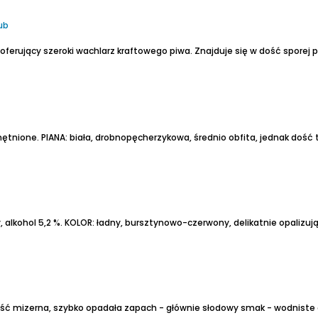
ub
mętnione.
PIANA: biała, drobnopęcherzykowa, średnio obfita, jednak dość 
 alkohol 5,2 %.
KOLOR: ładny, bursztynowo-czerwony, delikatnie opalizują
dość mizerna, szybko opadała
zapach - głównie słodowy
smak - wodniste ale jakąś treściwość