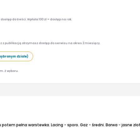
ostęp do treści. Wpłata 100 zł = dostęp na rok.
z z publikacją otrzymasz dostęp do serwisu na okres 2 miesięcy.
wybranym dziale)
am. Z wyboru.
ku potem pełna warstewka.
Lacing - sporo.
Gaz - średni.
Barwa - jasne zło