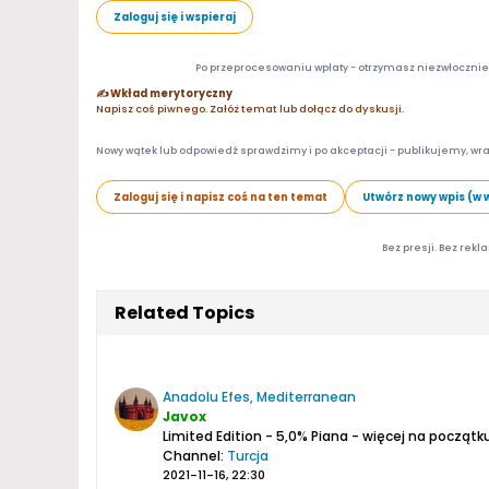
Zaloguj się i wspieraj
Po przeprocesowaniu wpłaty - otrzymasz niezwłocznie d
✍️ Wkład merytoryczny
Napisz coś piwnego. Załóż temat lub dołącz do dyskusji.
Nowy wątek lub odpowiedź sprawdzimy i po akceptacji - publikujemy, wra
Zaloguj się i napisz coś na ten temat
Utwórz nowy wpis (w 
Bez presji. Bez rekl
Related Topics
Anadolu Efes, Mediterranean
Javox
Limited Edition - 5,0%
Piana - więcej na począt
Channel:
Turcja
2021-11-16, 22:30