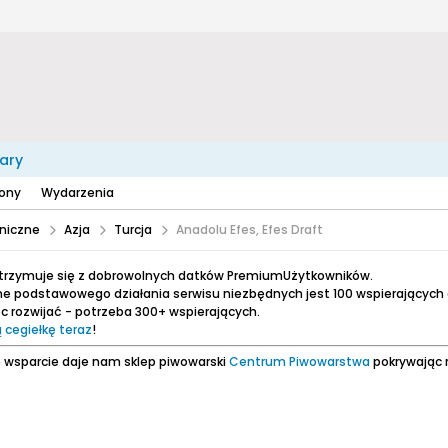
ary
zony
Wydarzenia
niczne
Azja
Turcja
Anadolu Efes, Efes Draft
utrzymuje się z dobrowolnych datków PremiumUżytkowników.
e podstawowego działania serwisu niezbędnych jest 100 wspierających
 rozwijać - potrzeba 300+ wspierających.
 cegiełkę teraz
!
 wsparcie daje nam sklep piwowarski
Centrum Piwowarstwa
pokrywając 