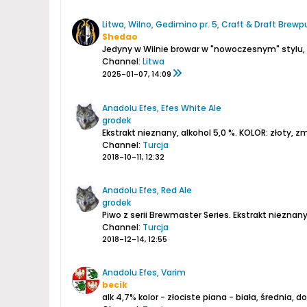
Litwa, Wilno, Gedimino pr. 5, Craft & Draft Brewp
Shedao
Channel:
Litwa
2025-01-07, 14:09
Anadolu Efes, Efes White Ale
grodek
Ekstrakt nieznany, alkohol 5,0 %.
KOLOR: złoty, z
Channel:
Turcja
2018-10-11, 12:32
Anadolu Efes, Red Ale
grodek
Piwo z serii Brewmaster Series. Ekstrakt nieznany,
Channel:
Turcja
2018-12-14, 12:55
Anadolu Efes, Varim
becik
alk 4,7%
kolor - złociste
piana - biała, średnia, 