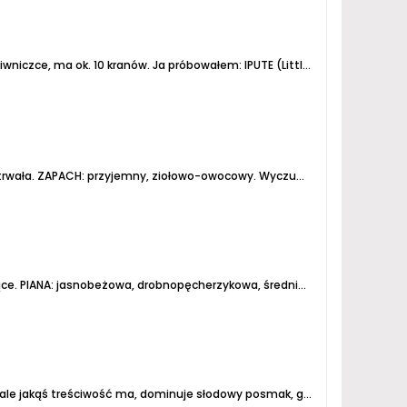
Jedyny w Wilnie browar w "nowoczesnym" stylu, oferujący szeroki wachlarz kraftowego piwa. Znajduje się w dość sporej piwniczce, ma ok. 10 kranów. Ja próbowałem: IPUTE (Little IPA), Razor Back (bitter) oraz MoliugElis (dyniowe). To ostatnie było najciekawsze. Nie do końca moje klimaty,...
trwała.
ZAPACH: przyjemny, ziołowo-owocowy. Wyczuwalna kolendra, delikatna nuta ziołowa oraz intensywny aromat owocowy. Piwo pachnie też nieco biszkoptami...
ce.
PIANA: jasnobeżowa, drobnopęcherzykowa, średnio obfita, nietrwała.
 ma, dominuje słodowy posmak, goryczka chmielowa na drugim planie, bardziej słodkie niż wytrawne, być może...