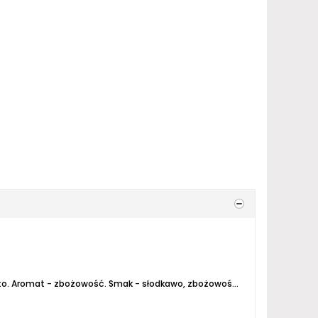
to.
Aromat - zbożowość.
Smak - słodkawo, zbożowość z lekką goryczką.