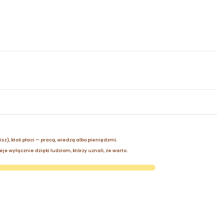
zisz), ktoś płaci — pracą, wiedzą albo pieniędzmi.
je wyłącznie dzięki ludziom, którzy uznali, że warto.