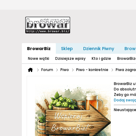
BrowarBiz
Sklep
Dziennik Piwny
Brow
Nowe wątki
Dzisiejsze wpisy
Kto i gdzie
BrowarBi
Forum
Piwo
Piwo - konkretnie
Piwa zagra
BrowarBiz 
Do absolutn
Żeby go móc
Dodaj swoją
Nieustające