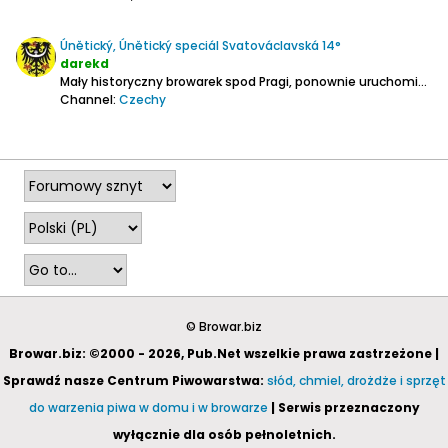
Únětický, Únětický speciál Svatováclavská 14°
darekd
Mały historyczny browarek spod Pragi, ponownie uruchomiony w 2011 r.
Channel:
Czechy
2022-11-01, 21:46
© Browar.biz
Browar.biz: ©2000 - 2026, Pub.Net wszelkie prawa zastrzeżone |
Sprawdź nasze Centrum Piwowarstwa:
słód, chmiel, drożdże i sprzęt
do warzenia piwa w domu i w browarze
| Serwis przeznaczony
wyłącznie dla osób pełnoletnich.