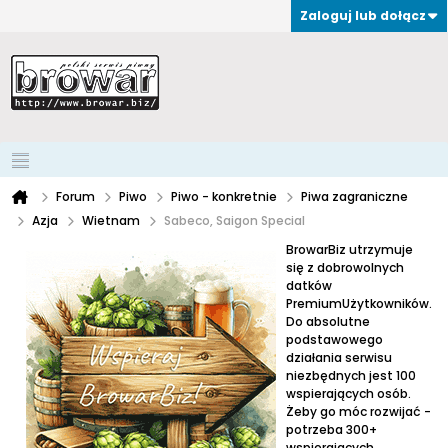
Zaloguj lub dołącz
Forum
Piwo
Piwo - konkretnie
Piwa zagraniczne
Azja
Wietnam
Sabeco, Saigon Special
BrowarBiz utrzymuje
się z dobrowolnych
datków
PremiumUżytkowników.
Do absolutne
podstawowego
działania serwisu
niezbędnych jest 100
wspierających osób.
Żeby go móc rozwijać -
potrzeba 300+
wspierających.