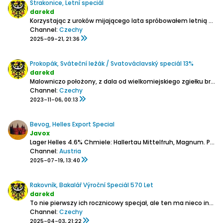
Strakonice, Letní speciál
darekd
Korzystając z uroków mijającego lata spróbowałem letnią nowość z browaru w południowoczeskich Strakoniach.
Channel:
Czechy
2025-09-21, 21:36
Prokopák, Sváteční ležák / Svatováclavský speciál 13%
darekd
Malowniczo położony, z dala od wielkomiejskiego zgiełku browar restauracyjny browar w Pradze.
Channel:
Czechy
2023-11-06, 00:13
Bevog, Helles Export Special
Javox
Lager Helles 4.6%
Chmiele: Hallertau Mittelfruh, Magnum.
Piana - sporo, raczej puchatej.
Channel:
Austria
2025-07-19, 13:40
Rakovník, Bakalář Výroční Speciál 570 Let
darekd
To nie pierwszy ich rocznicowy specjał, ale ten ma nieco inną zawartość alk.-5,7% (półciemne)
Channel:
Czechy
2025-04-03, 21:22