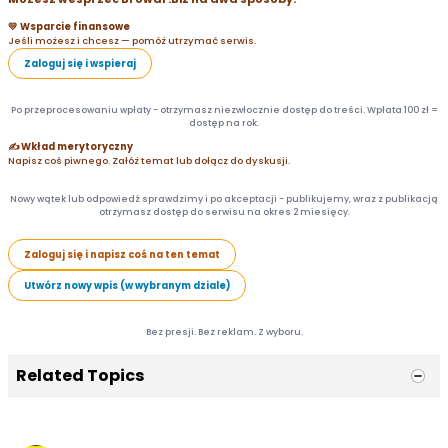
💛 Wsparcie finansowe
Jeśli możesz i chcesz — pomóż utrzymać serwis.
Zaloguj się i wspieraj
Po przeprocesowaniu wpłaty - otrzymasz niezwłocznie dostęp do treści. Wpłata 100 zł =
dostęp na rok.
✍️ Wkład merytoryczny
Napisz coś piwnego. Załóż temat lub dołącz do dyskusji.
Nowy wątek lub odpowiedź sprawdzimy i po akceptacji - publikujemy, wraz z publikacją
otrzymasz dostęp do serwisu na okres 2 miesięcy.
Zaloguj się i napisz coś na ten temat
Utwórz nowy wpis (w wybranym dziale)
Bez presji. Bez reklam. Z wyboru.
Related Topics