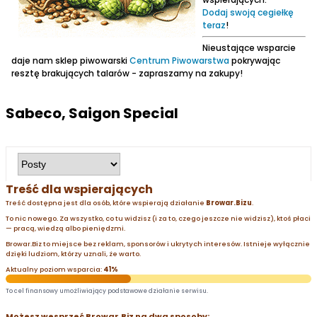
Dodaj swoją cegiełkę
teraz
!
Nieustające wsparcie
daje nam sklep piwowarski
Centrum Piwowarstwa
pokrywając
resztę brakujących talarów - zapraszamy na zakupy!
Sabeco, Saigon Special
Treść dla wspierających
Treść dostępna jest dla osób, które wspierają działanie
Browar.Bizu
.
To nic nowego. Za wszystko, co tu widzisz (i za to, czego jeszcze nie widzisz), ktoś płaci
— pracą, wiedzą albo pieniędzmi.
Browar.Biz to miejsce bez reklam, sponsorów i ukrytych interesów. Istnieje wyłącznie
dzięki ludziom, którzy uznali, że warto.
Aktualny poziom wsparcia:
41%
To cel finansowy umożliwiający podstawowe działanie serwisu.
Możesz wesprzeć Browar.Biz na dwa sposoby: