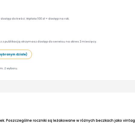
ostęp do treści. Wpłata 100 zł = dostęp na rok.
z z publikacją otrzymasz dostęp do serwisu na okres 2 miesięcy.
wybranym dziale)
am. Z wyboru.
. Poszczególne roczniki są leżakowane w różnych beczkach jako vintage 