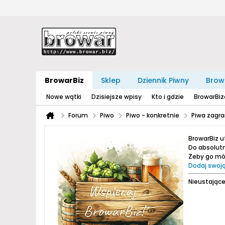
BrowarBiz
Sklep
Dziennik Piwny
Brow
Nowe wątki
Dzisiejsze wpisy
Kto i gdzie
BrowarBi
Forum
Piwo
Piwo - konkretnie
Piwa zagra
BrowarBiz 
Do absolutn
Żeby go móc
Dodaj swoją
Nieustające