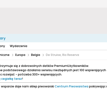
ary
zony
Wydarzenia
niczne
Europa
Belgia
De Struise, Rio Reserva
utrzymuje się z dobrowolnych datków PremiumUżytkowników.
e podstawowego działania serwisu niezbędnych jest 100 wspierających
 rozwijać - potrzeba 300+ wspierających.
 cegiełkę teraz
!
 wsparcie daje nam sklep piwowarski
Centrum Piwowarstwa
pokrywając 