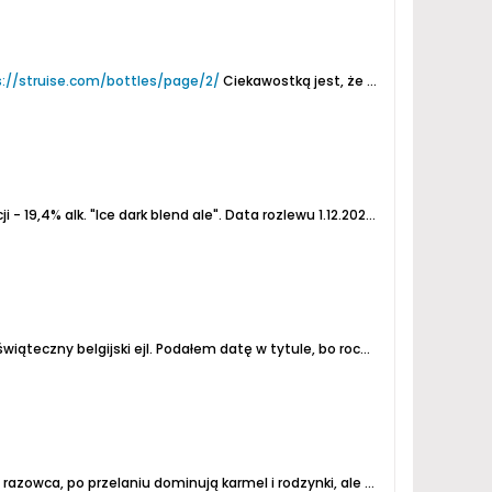
s://struise.com/bottles/page/2/
Ciekawostką jest, że takie samo piwo została uwarzone i leżakowane w takich samych beczkach również w Szwajcarii - kooperacja...
 - 19,4% alk.
"Ice dark blend ale". Data rozlewu 1.12.2020.
Aromat - słodowy
y belgijski ejl. Podałem datę w tytule, bo rocznikowych wersji jest wiele, niektóre beczkowe. Tu jest klasyk.
nują karmel i rodzynki, ale chlebowa nutka jest wyczuwalna w tle. Bardzo delikatne chmielowe myśnięcie