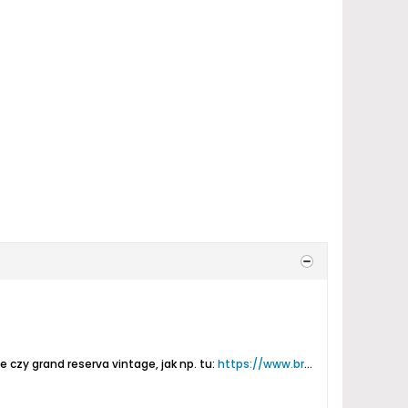
czy grand reserva vintage, jak np. tu:
https://www.browar.biz/forum/piwo/pi...a-vintage-2011