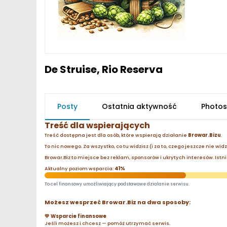
De Struise, Rio Reserva
Posty
Ostatnia aktywność
Photos
Treść dla wspierających
Treść dostępna jest dla osób, które wspierają działanie
Browar.Bizu
.
To nic nowego. Za wszystko, co tu widzisz (i za to, czego jeszcze nie wid
Browar.Biz to miejsce bez reklam, sponsorów i ukrytych interesów. Istnie
Aktualny poziom wsparcia:
41%
To cel finansowy umożliwiający podstawowe działanie serwisu.
Możesz wesprzeć Browar.Biz na dwa sposoby:
💛 Wsparcie finansowe
Jeśli możesz i chcesz — pomóż utrzymać serwis.