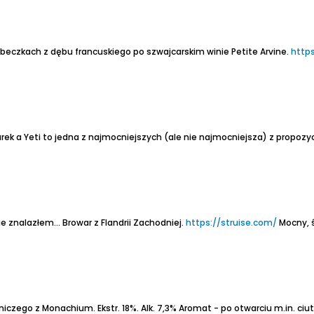
beczkach z dębu francuskiego po szwajcarskim winie Petite Arvine.
http
ek a Yeti to jedna z najmocniejszych (ale nie najmocniejsza) z propozycji
ie znalazłem...
Browar z Flandrii Zachodniej.
https://struise.com/
Mocny, świąteczn
czego z Monachium. Ekstr. 18%. Alk. 7,3%
Aromat - po otwarciu m.in. ciut razowca, po przelaniu domi