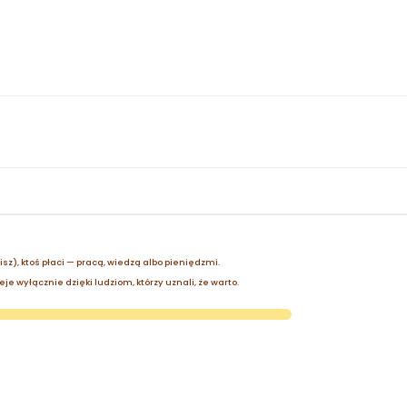
zisz), ktoś płaci — pracą, wiedzą albo pieniędzmi.
je wyłącznie dzięki ludziom, którzy uznali, że warto.