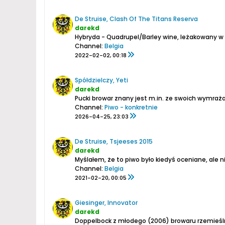
De Struise, Clash Of The Titans Reserva
darekd
Hybryda - Quadrupel/Barley wine, leżakowany w 
Channel:
Belgia
2022-02-02, 00:18
Spółdzielczy, Yeti
darekd
Pucki browar znany jest m.in. ze swoich wymrażar
Channel:
Piwo - konkretnie
2026-04-25, 23:03
De Struise, Tsjeeses 2015
darekd
Myślałem, że to piwo było kiedyś oceniane, ale n
Channel:
Belgia
2021-02-20, 00:05
Giesinger, Innovator
darekd
Doppelbock z młodego (2006) browaru rzemieślni