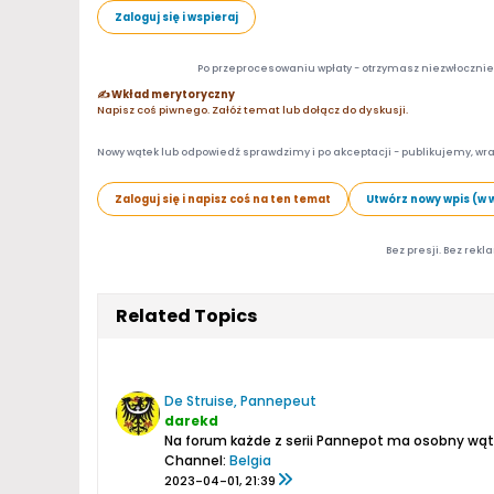
Zaloguj się i wspieraj
Po przeprocesowaniu wpłaty - otrzymasz niezwłocznie d
✍️ Wkład merytoryczny
Napisz coś piwnego. Załóż temat lub dołącz do dyskusji.
Nowy wątek lub odpowiedź sprawdzimy i po akceptacji - publikujemy, wra
Zaloguj się i napisz coś na ten temat
Utwórz nowy wpis (w 
Bez presji. Bez rekl
Related Topics
De Struise, Pannepeut
darekd
Na forum każde z serii Pannepot ma osobny wątek
Channel:
Belgia
2023-04-01, 21:39