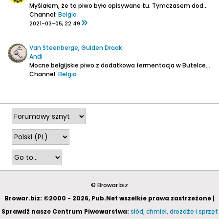
Myślałem, że to piwo było opisywane tu.
Tymczasem dodatkowo trafiłem na butelkę, która ma nową etykietę z napisem "Quad 11", a nie stary bączek jak póki co tu:
Channel:
Belgia
2021-03-05, 22:49
Van Steenberge, Gulden Draak
Andi
Mocne belgijskie piwo z dodatkowa fermentacja w Butelce.
but
Channel:
Belgia
2001-08-26, 15:06
© Browar.biz
Browar.biz: ©2000 - 2026, Pub.Net wszelkie prawa zastrzeżone |
Sprawdź nasze Centrum Piwowarstwa:
słód, chmiel, drożdże i sprzęt