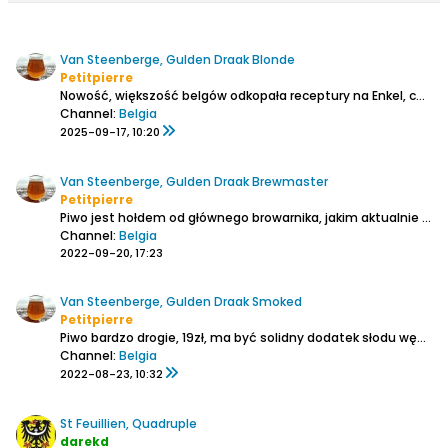
Van Steenberge, Gulden Draak Blonde
Petitpierre
Nowość, większość belgów odkopała receptury na Enkel, co śmielsi uwarzyli bezalkoholowe trapisty i GD też poszedł w temat, więc mamy lekką, a na pewno lżejszą odmianę smoka. 17 blg i tylko 8vol. W zapachu dużo chmielu korzennego lekko prażone jabłka, pieprz, nuta dolna mocno chmielowa...
Channel:
Belgia
2025-09-17, 10:20
Van Steenberge, Gulden Draak Brewmaster
Petitpierre
Piwo jest hołdem od głównego browarnika, jakim aktualnie jest Jef Versele, dla swjego dziadka, Jozefa Van Steenberge oraz 230-lecia założenia browaru. Inspiracją miały być podróże do USA. Piwo jest leżakowane w beczce po whiskey lub whisky-pogrzebawszy troszkę można znaleźć informację,...
Channel:
Belgia
2022-09-20, 17:23
Van Steenberge, Gulden Draak Smoked
Petitpierre
Piwo bardzo drogie, 19zł, ma być solidny dodatek słodu wędzonego, piana zwarta, ale mała, w aromacie ognisko, oscypek, kiełbasa mocno napieprzona, gruszki w occie, wanilia, nuta dolna pieczone jabłka, smak bardzo pikantne, palone, ale już nie ma nut wędzonych, pikanteria papryki, tataraku,...
Channel:
Belgia
2022-08-23, 10:32
St Feuillien, Quadruple
darekd