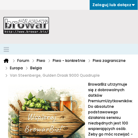
Zaloguj lub dołącz
Forum
Piwo
Piwo - konkretnie
Piwa zagraniczne
Europa
Belgia
Van Steenberge, Gulden Draak 9000 Quadruple
BrowarBiz utrzymuje
się z dobrowolnych
datków
PremiumUżytkowników.
Do absolutne
podstawowego
działania serwisu
niezbędnych jest 100
wspierających osób.
Żeby go móc rozwijać -