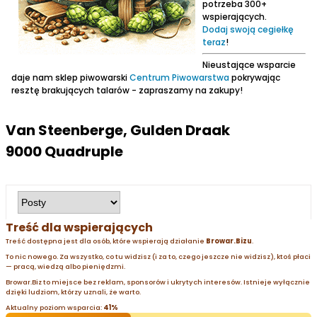
potrzeba 300+
wspierających.
Dodaj swoją cegiełkę
teraz
!
Nieustające wsparcie
daje nam sklep piwowarski
Centrum Piwowarstwa
pokrywając
resztę brakujących talarów - zapraszamy na zakupy!
Van Steenberge, Gulden Draak
9000 Quadruple
Treść dla wspierających
Treść dostępna jest dla osób, które wspierają działanie
Browar.Bizu
.
To nic nowego. Za wszystko, co tu widzisz (i za to, czego jeszcze nie widzisz), ktoś płaci
— pracą, wiedzą albo pieniędzmi.
Browar.Biz to miejsce bez reklam, sponsorów i ukrytych interesów. Istnieje wyłącznie
dzięki ludziom, którzy uznali, że warto.
Aktualny poziom wsparcia:
41%