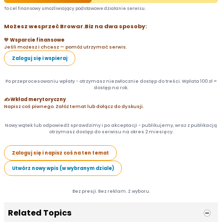
To cel finansowy umożliwiający podstawowe działanie serwisu.
Możesz wesprzeć Browar.Biz na dwa sposoby:
💛 Wsparcie finansowe
Jeśli możesz i chcesz — pomóż utrzymać serwis.
Zaloguj się i wspieraj
Po przeprocesowaniu wpłaty - otrzymasz niezwłocznie dostęp do treści. Wpłata 100 zł =
dostęp na rok.
✍️ Wkład merytoryczny
Napisz coś piwnego. Załóż temat lub dołącz do dyskusji.
Nowy wątek lub odpowiedź sprawdzimy i po akceptacji - publikujemy, wraz z publikacją
otrzymasz dostęp do serwisu na okres 2 miesięcy.
Zaloguj się i napisz coś na ten temat
Utwórz nowy wpis (w wybranym dziale)
Bez presji. Bez reklam. Z wyboru.
Related Topics