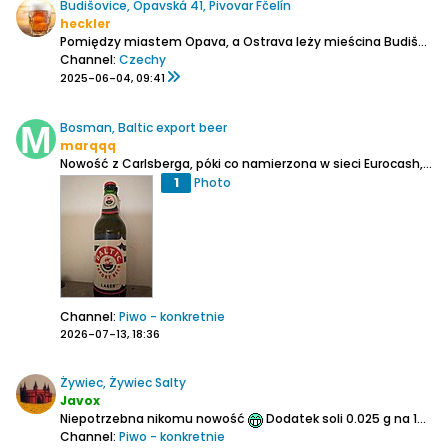
Budišovice, Opavská 41, Pivovar Fčelín
heckler
Pomiędzy miastem Opava, a Ostrava leży mieścina Budišovice. Tam od 2024 roku działa mały browarek Fčelín. Niedawno odnowiony budynek browar współdzieli z lokalną restauracja Budišova Hasičárna, w której można spróbować jednego z tamtejszych piw.
Channel:
Czechy
2025-06-04, 09:41
Bosman, Baltic export beer
marqqq
Nowość z Carlsberga, póki co namierzona w sieci Eurocash, a konkretnie w sklepie Delikatesy Centrum. Nie wiem czy jest w innych sklepach sieci, ale można szukać w Lewiatan, Groszek, Duży Ben.
1
Photo
Channel:
Piwo - konkretnie
2026-07-13, 18:36
Żywiec, Żywiec Salty
Javox
Niepotrzebna nikomu nowość
Dodatek soli 0.025 g na 100 ml, alko 5.0%
Channel:
Piwo - konkretnie