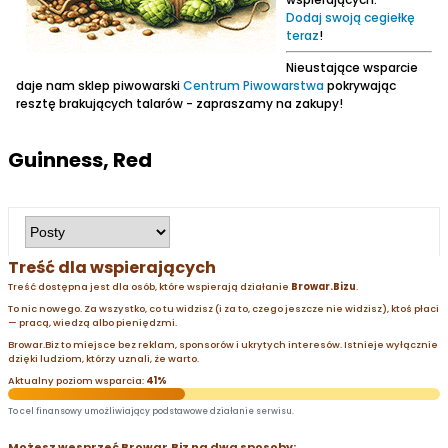
Dodaj swoją cegiełkę
teraz
!
Nieustające wsparcie
daje nam sklep piwowarski
Centrum Piwowarstwa
pokrywając
resztę brakujących talarów - zapraszamy na zakupy!
Guinness, Red
Treść dla wspierających
Treść dostępna jest dla osób, które wspierają działanie
Browar.Bizu
.
To nic nowego. Za wszystko, co tu widzisz (i za to, czego jeszcze nie widzisz), ktoś płaci
— pracą, wiedzą albo pieniędzmi.
Browar.Biz to miejsce bez reklam, sponsorów i ukrytych interesów. Istnieje wyłącznie
dzięki ludziom, którzy uznali, że warto.
Aktualny poziom wsparcia:
41%
To cel finansowy umożliwiający podstawowe działanie serwisu.
Możesz wesprzeć Browar.Biz na dwa sposoby: