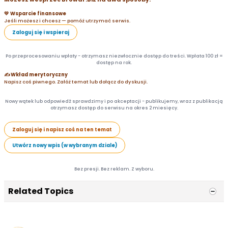
💛 Wsparcie finansowe
Jeśli możesz i chcesz — pomóż utrzymać serwis.
Zaloguj się i wspieraj
Po przeprocesowaniu wpłaty - otrzymasz niezwłocznie dostęp do treści. Wpłata 100 zł =
dostęp na rok.
✍️ Wkład merytoryczny
Napisz coś piwnego. Załóż temat lub dołącz do dyskusji.
Nowy wątek lub odpowiedź sprawdzimy i po akceptacji - publikujemy, wraz z publikacją
otrzymasz dostęp do serwisu na okres 2 miesięcy.
Zaloguj się i napisz coś na ten temat
Utwórz nowy wpis (w wybranym dziale)
Bez presji. Bez reklam. Z wyboru.
Related Topics