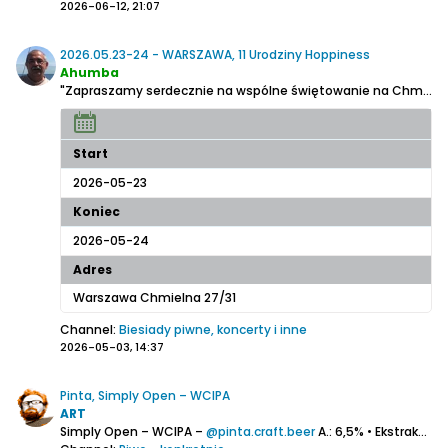
2026-06-12, 21:07
2026.05.23-24 - WARSZAWA, 11 Urodziny Hoppiness
Ahumba
"Zapraszamy serdecznie na wspólne świętowanie na Chmielnej. Będą dedykowane piwa i premiery, będą specjalne dania z naszej kuchni, będzie majowy, wiosenny ogródek, rozmowy do późnej nocy i wspaniała atmosfera. Pokażmy, że Kraft ma się jeszcze całkiem dobrze!" - ze strony organizatora
Start
2026-05-23
Koniec
2026-05-24
Adres
Warszawa Chmielna 27/31
Channel:
Biesiady piwne, koncerty i inne
2026-05-03, 14:37
Pinta, Simply Open – WCIPA
ART
Simply Open – WCIPA –
@pinta.craft.beer
A.: 6,5% • Ekstrakt: 15° P • IBU: ?