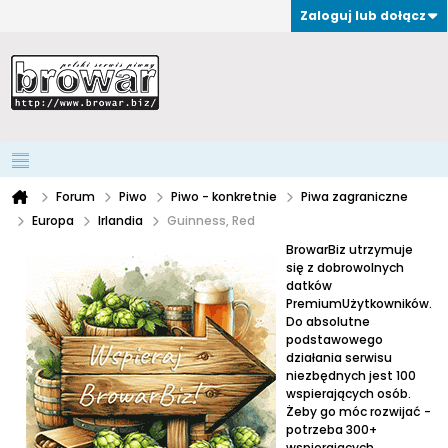
Zaloguj lub dołącz
Forum
Piwo
Piwo - konkretnie
Piwa zagraniczne
Europa
Irlandia
Guinness, Red
BrowarBiz utrzymuje
się z dobrowolnych
datków
PremiumUżytkowników.
Do absolutne
podstawowego
działania serwisu
niezbędnych jest 100
wspierających osób.
Żeby go móc rozwijać -
potrzeba 300+
wspierających.