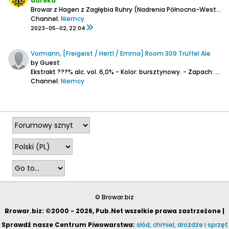
darekd
Browar z Hagen z Zagłębia Ruhry (Nadrenia Północna-Westfalia) pod Dortmundem.
Channel:
Niemcy
2023-05-02, 22:04
Vormann, [Freigeist / Hertl / Emma] Room 309 Trüffel Ale
by Guest
Ekstrakt ???% alc. vol. 6,0%
- Kolor: bursztynowy.
- Zapach: intensywnosc trufli jest juz wyczuwalna po otwarciu butelki.
Channel:
Niemcy
2019-07-06, 14:47
© Browar.biz
Browar.biz: ©2000 - 2026, Pub.Net wszelkie prawa zastrzeżone |
Sprawdź nasze Centrum Piwowarstwa:
słód, chmiel, drożdże i sprzęt