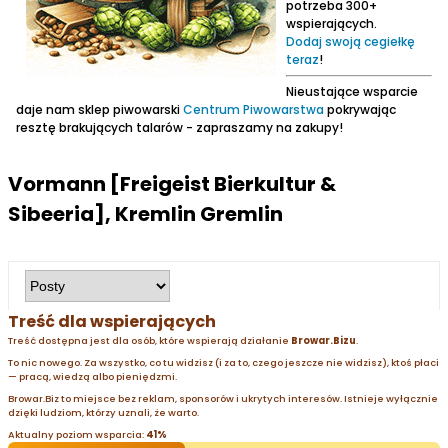
potrzeba 300+
wspierających.
Dodaj swoją cegiełkę
teraz
!
Nieustające wsparcie
daje nam sklep piwowarski
Centrum Piwowarstwa
pokrywając
resztę brakujących talarów - zapraszamy na zakupy!
Vormann [Freigeist Bierkultur &
Sibeeria], Kremlin Gremlin
Treść dla wspierających
Treść dostępna jest dla osób, które wspierają działanie
Browar.Bizu
.
To nic nowego. Za wszystko, co tu widzisz (i za to, czego jeszcze nie widzisz), ktoś płaci
— pracą, wiedzą albo pieniędzmi.
Browar.Biz to miejsce bez reklam, sponsorów i ukrytych interesów. Istnieje wyłącznie
dzięki ludziom, którzy uznali, że warto.
Aktualny poziom wsparcia:
41%