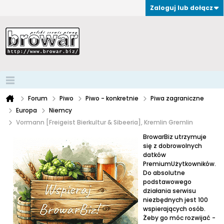
Zaloguj lub dołącz
Forum
Piwo
Piwo - konkretnie
Piwa zagraniczne
Europa
Niemcy
Vormann [Freigeist Bierkultur & Sibeeria], Kremlin Gremlin
BrowarBiz utrzymuje
się z dobrowolnych
datków
PremiumUżytkowników.
Do absolutne
podstawowego
działania serwisu
niezbędnych jest 100
wspierających osób.
Żeby go móc rozwijać -