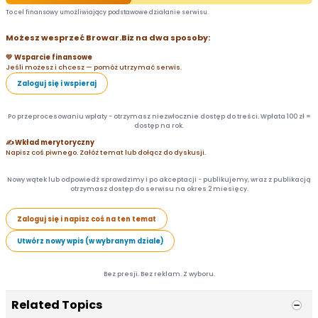
To cel finansowy umożliwiający podstawowe działanie serwisu.
Możesz wesprzeć Browar.Biz na dwa sposoby:
💛 Wsparcie finansowe
Jeśli możesz i chcesz — pomóż utrzymać serwis.
Zaloguj się i wspieraj
Po przeprocesowaniu wpłaty - otrzymasz niezwłocznie dostęp do treści. Wpłata 100 zł =
dostęp na rok.
✍️ Wkład merytoryczny
Napisz coś piwnego. Załóż temat lub dołącz do dyskusji.
Nowy wątek lub odpowiedź sprawdzimy i po akceptacji - publikujemy, wraz z publikacją
otrzymasz dostęp do serwisu na okres 2 miesięcy.
Zaloguj się i napisz coś na ten temat
Utwórz nowy wpis (w wybranym dziale)
Bez presji. Bez reklam. Z wyboru.
Related Topics