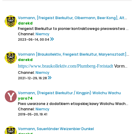
Vormann, [Freigeist Bierkultur, Olbermann, Beer Kong], Alte(es) aus Liebe
darekd
Freigeist Bierkultur to pionier kontraktowego piwowarstwa w Niemczech i w ogóle oraz piwnych kooperacji wykraczających poza granicę naszego zachodniego sąsiada. Tym razem Alt i w związku z tym nie dziwi, że w kooperacji z przedstawicielami Düsseldorfu. Freigeist najczęściej warzy w browarze...
Channel:
Niemcy
2023-06-14, 00:04
Vormann [Braukollektiv, Freigeist Bierkultur, Maryensztadt], Freistadt Plumberg
darekd
https://www.braukollektiv.com/Plumberg-Freistadt
Vormann to browar, w którym często warzy bardzo zasłużony m.in. ze względu na odtwarzanie starych gatunków piw kontraktowiec Freigeist Bierkultur (który współpracował już kiedyś z polskim Kingpinem)
Channel:
Niemcy
2021-12-29, 16:28
Vormann, (Freigeist Bierkultur / Kingpin) Wolichu Wachu
yaro74
Piwo uwarzone z dodatkiem etiopskiej kawy Wolichu Wachu (w postaci tzw. Cold Brew).
Channel:
Niemcy
2019-05-20, 19:41
Vormann, Sauerländer Weizenbier Dunkel