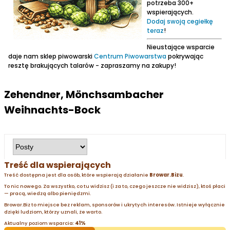
potrzeba 300+
wspierających.
Dodaj swoją cegiełkę
teraz
!
Nieustające wsparcie
daje nam sklep piwowarski
Centrum Piwowarstwa
pokrywając
resztę brakujących talarów - zapraszamy na zakupy!
Zehendner, Mönchsambacher
Weihnachts-Bock
Treść dla wspierających
Treść dostępna jest dla osób, które wspierają działanie
Browar.Bizu
.
To nic nowego. Za wszystko, co tu widzisz (i za to, czego jeszcze nie widzisz), ktoś płaci
— pracą, wiedzą albo pieniędzmi.
Browar.Biz to miejsce bez reklam, sponsorów i ukrytych interesów. Istnieje wyłącznie
dzięki ludziom, którzy uznali, że warto.
Aktualny poziom wsparcia:
41%