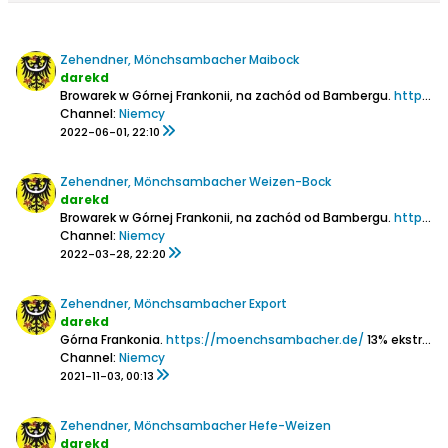
Zehendner, Mönchsambacher Maibock
darekd
Browarek w Górnej Frankonii, na zachód od Bambergu.
https://moenchsambacher.de/
Channel:
Niemcy
2022-06-01, 22:10
Zehendner, Mönchsambacher Weizen-Bock
darekd
Browarek w Górnej Frankonii, na zachód od Bambergu.
https://moenchsambacher.de/
Channel:
Niemcy
2022-03-28, 22:20
Zehendner, Mönchsambacher Export
darekd
Górna Frankonia.
https://moenchsambacher.de/
13% ekstr.
5,2
Channel:
Niemcy
2021-11-03, 00:13
Zehendner, Mönchsambacher Hefe-Weizen
darekd