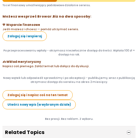
To cel finansowy umożliwiający podstawowe działanie serwisu.
Możesz wesprzeć Browar.Biz na dwa sposoby:
💛 Wsparcie finansowe
Jeśli możesz i chcesz — pomóż utrzymać serwis.
Zaloguj się i wspieraj
Po przeprocesowaniu wpłaty - otrzymasz niezwłocznie dostęp do treści. Wpłata 100 zł =
dostęp na rok.
✍️ Wkład merytoryczny
Napisz coś piwnego. Załóż temat lub dołącz do dyskusji.
Nowy wątek lub odpowiedź sprawdzimy i po akceptacji - publikujemy, wraz z publikacją
otrzymasz dostęp do serwisu na okres 2 miesięcy.
Zaloguj się i napisz coś na ten temat
Utwórz nowy wpis (w wybranym dziale)
Bez presji. Bez reklam. Z wyboru.
Related Topics