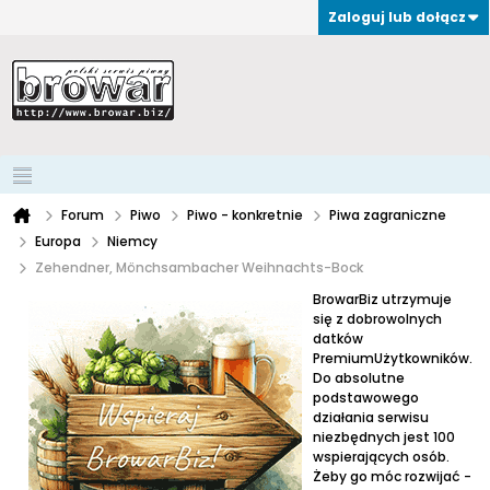
Zaloguj lub dołącz
Forum
Piwo
Piwo - konkretnie
Piwa zagraniczne
Europa
Niemcy
Zehendner, Mönchsambacher Weihnachts-Bock
BrowarBiz utrzymuje
się z dobrowolnych
datków
PremiumUżytkowników.
Do absolutne
podstawowego
działania serwisu
niezbędnych jest 100
wspierających osób.
Żeby go móc rozwijać -