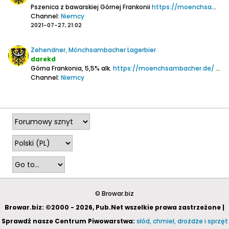
Pszenica z bawarskiej Górnej Frankonii
https://moenchsambacher.de/
Channel:
Niemcy
2021-07-27, 21:02
Zehendner, Mönchsambacher Lagerbier
darekd
Górna Frankonia, 5,5% alk.
https://moenchsambacher.de/
Aro
Channel:
Niemcy
2021-06-25, 21:48
© Browar.biz
Browar.biz: ©2000 - 2026, Pub.Net wszelkie prawa zastrzeżone |
Sprawdź nasze Centrum Piwowarstwa:
słód, chmiel, drożdże i sprzęt