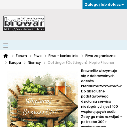
Zaloguj lub dołącz
Forum
Piwo
Piwo - konkretnie
Piwa zagraniczne
Europa
Niemcy
Oettinger (Oettingen), Hopfe Pilsener
BrowarBiz utrzymuje
się z dobrowolnych
datków
PremiumUżytkowników.
Do absolutne
podstawowego
działania serwisu
niezbędnych jest 100
wspierających osób.
Żeby go móc rozwijać -
potrzeba 300+
wspierających.