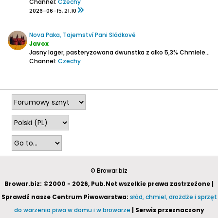
Channel:
Czechy
2026-06-15, 21:10
Nova Paka, Tajemství Pani Sládkové
Javox
Jasny lager, pasteryzowana dwunstka z alko 5,3%
Chmiele: Żatecki i Premiant.
Channel:
Czechy
2025-05-18, 14:02
© Browar.biz
Browar.biz: ©2000 - 2026, Pub.Net wszelkie prawa zastrzeżone |
Sprawdź nasze Centrum Piwowarstwa:
słód, chmiel, drożdże i sprzęt
do warzenia piwa w domu i w browarze
| Serwis przeznaczony