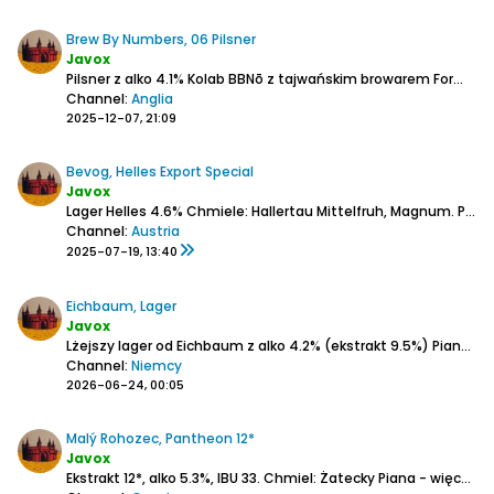
Brew By Numbers, 06 Pilsner
Javox
Pilsner z alko 4.1%
Kolab BBNō z tajwańskim browarem Formosa.
Channel:
Anglia
2025-12-07, 21:09
Bevog, Helles Export Special
Javox
Lager Helles 4.6%
Chmiele: Hallertau Mittelfruh, Magnum.
Piana - sporo, raczej puchatej.
Channel:
Austria
2025-07-19, 13:40
Eichbaum, Lager
Javox
Lżejszy lager od Eichbaum z alko 4.2% (ekstrakt 9.5%)
Piana - więcej na początku potem pełna grubsza warstewka.
Channel:
Niemcy
2026-06-24, 00:05
Malý Rohozec, Pantheon 12*
Javox
Ekstrakt 12*, alko 5.3%, IBU 33.
Chmiel: Żatecky
Piana - więcej na początku potem prawie pełna warstewka.