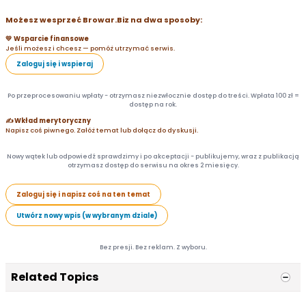
Możesz wesprzeć Browar.Biz na dwa sposoby:
💛 Wsparcie finansowe
Jeśli możesz i chcesz — pomóż utrzymać serwis.
Zaloguj się i wspieraj
Po przeprocesowaniu wpłaty - otrzymasz niezwłocznie dostęp do treści. Wpłata 100 zł =
dostęp na rok.
✍️ Wkład merytoryczny
Napisz coś piwnego. Załóż temat lub dołącz do dyskusji.
Nowy wątek lub odpowiedź sprawdzimy i po akceptacji - publikujemy, wraz z publikacją
otrzymasz dostęp do serwisu na okres 2 miesięcy.
Zaloguj się i napisz coś na ten temat
Utwórz nowy wpis (w wybranym dziale)
Bez presji. Bez reklam. Z wyboru.
Related Topics