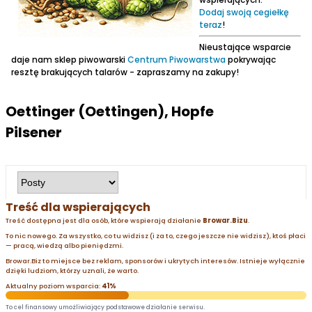
Dodaj swoją cegiełkę
teraz
!
Nieustające wsparcie
daje nam sklep piwowarski
Centrum Piwowarstwa
pokrywając
resztę brakujących talarów - zapraszamy na zakupy!
Oettinger (Oettingen), Hopfe
Pilsener
Treść dla wspierających
Treść dostępna jest dla osób, które wspierają działanie
Browar.Bizu
.
To nic nowego. Za wszystko, co tu widzisz (i za to, czego jeszcze nie widzisz), ktoś płaci
— pracą, wiedzą albo pieniędzmi.
Browar.Biz to miejsce bez reklam, sponsorów i ukrytych interesów. Istnieje wyłącznie
dzięki ludziom, którzy uznali, że warto.
Aktualny poziom wsparcia:
41%
To cel finansowy umożliwiający podstawowe działanie serwisu.