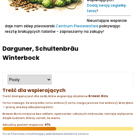
Dodaj swoją cegiełkę
teraz
!
Nieustające wsparcie
daje nam sklep piwowarski
Centrum Piwowarstwa
pokrywając
resztę brakujących talarów - zapraszamy na zakupy!
Darguner, Schultenbräu
Winterbock
Treść dla wspierających
Treść dostępna jest dla osób, które wspierają działanie
Browar.Bizu
.
To nic nowego. Za wszystko, co tu widzisz (i za to, czego jeszcze nie widzisz), ktoś płaci
— pracą, wiedzą albo pieniędzmi.
Browar.Biz to miejsce bez reklam, sponsorów i ukrytych interesów. Istnieje wyłącznie
dzięki ludziom, którzy uznali, że warto.
Aktualny poziom wsparcia:
41%
To cel finansowy umożliwiający podstawowe działanie serwisu.