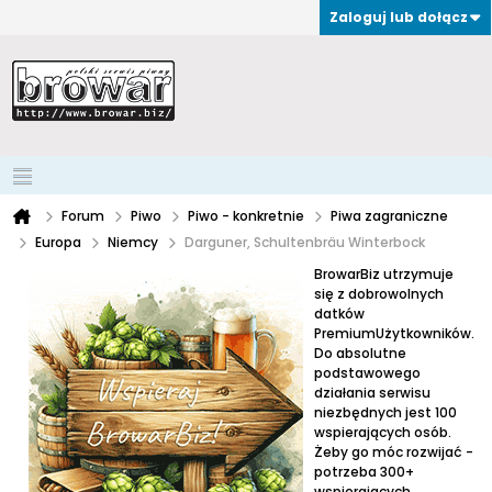
Zaloguj lub dołącz
Forum
Piwo
Piwo - konkretnie
Piwa zagraniczne
Europa
Niemcy
Darguner, Schultenbräu Winterbock
BrowarBiz utrzymuje
się z dobrowolnych
datków
PremiumUżytkowników.
Do absolutne
podstawowego
działania serwisu
niezbędnych jest 100
wspierających osób.
Żeby go móc rozwijać -
potrzeba 300+
wspierających.