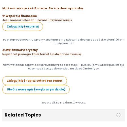
Możesz wesprzeć Browar.Biz na dwa sposoby:
💛 Wsparcie finansowe
Jeśli możesz i chcesz — pomóż utrzymać serwis.
Zaloguj się i wspieraj
Po przeprocesowaniu wpłaty - otrzymasz niezwłocznie dostęp do treści. Wpłata 100 zł =
dostęp na rok.
✍️ Wkład merytoryczny
Napisz coś piwnego. Załóż temat lub dołącz do dyskusji.
Nowy wątek lub odpowiedź sprawdzimy i po akceptacji - publikujemy, wraz z publikacją
otrzymasz dostęp do serwisu na okres 2 miesięcy.
Zaloguj się i napisz coś na ten temat
Utwórz nowy wpis (w wybranym dziale)
Bez presji. Bez reklam. Z wyboru.
Related Topics