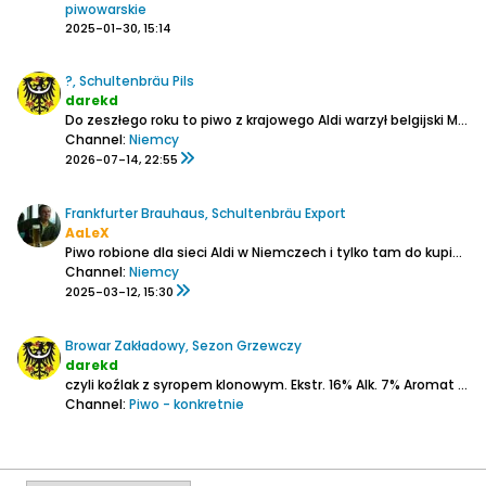
piwowarskie
2025-01-30, 15:14
?, Schultenbräu Pils
darekd
Do zeszłego roku to piwo z krajowego Aldi warzył belgijski Martens:
Channel:
Niemcy
2026-07-14, 22:55
Frankfurter Brauhaus, Schultenbräu Export
AaLeX
Piwo robione dla sieci Aldi w Niemczech i tylko tam do kupienia. Alkohol 5,4%. Cena 0,55ct/puszka. W butelce nie występuje. Zresztą w sklepach Aldi w Niemczech brak piw w szklanych butelkach. Są tylko opakowania zwrotne typu plastik i aluminium. Ekstraktu brak. Skład: woda, słód, chmiel. Barwa...
Channel:
Niemcy
2025-03-12, 15:30
Browar Zakładowy, Sezon Grzewczy
darekd
czyli koźlak z syropem klonowym.
Ekstr. 16%
Alk. 7%
Aromat - no czuć, że jest ten syrop, Tak wyraźny, że już na starcie jest obawa, że to będzie ulepek. W tle jakaś taka trudna do określenia mniej przyjemna nuta (po przelaniu łodygowo-ziemista), która wraz...
Channel:
Piwo - konkretnie
2024-12-07, 01:25