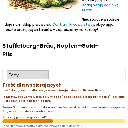
Dodaj swoją cegiełkę
teraz
!
Nieustające wsparcie
daje nam sklep piwowarski
Centrum Piwowarstwa
pokrywając
resztę brakujących talarów - zapraszamy na zakupy!
Staffelberg-Bräu, Hopfen-Gold-
Pils
Treść dla wspierających
Treść dostępna jest dla osób, które wspierają działanie
Browar.Bizu
.
To nic nowego. Za wszystko, co tu widzisz (i za to, czego jeszcze nie widzisz), ktoś płaci
— pracą, wiedzą albo pieniędzmi.
Browar.Biz to miejsce bez reklam, sponsorów i ukrytych interesów. Istnieje wyłącznie
dzięki ludziom, którzy uznali, że warto.
Aktualny poziom wsparcia:
41%
To cel finansowy umożliwiający podstawowe działanie serwisu.