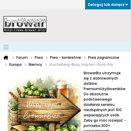
Zaloguj lub dołącz
Forum
Piwo
Piwo - konkretnie
Piwa zagraniczne
Europa
Niemcy
Staffelberg-Bräu, Hopfen-Gold-Pils
BrowarBiz utrzymuje
się z dobrowolnych
datków
PremiumUżytkowników.
Do absolutne
podstawowego
działania serwisu
niezbędnych jest 100
wspierających osób.
Żeby go móc rozwijać -
potrzeba 300+
wspierających.