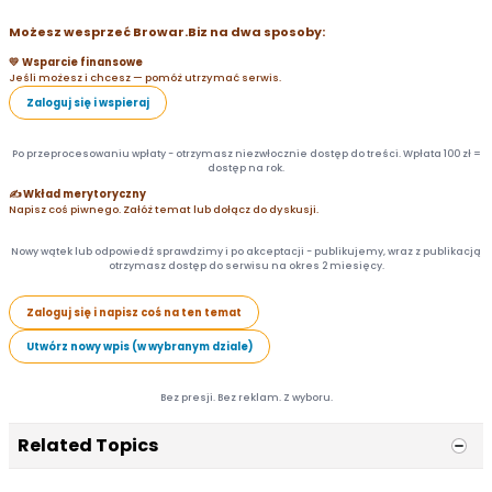
Możesz wesprzeć Browar.Biz na dwa sposoby:
💛 Wsparcie finansowe
Jeśli możesz i chcesz — pomóż utrzymać serwis.
Zaloguj się i wspieraj
Po przeprocesowaniu wpłaty - otrzymasz niezwłocznie dostęp do treści. Wpłata 100 zł =
dostęp na rok.
✍️ Wkład merytoryczny
Napisz coś piwnego. Załóż temat lub dołącz do dyskusji.
Nowy wątek lub odpowiedź sprawdzimy i po akceptacji - publikujemy, wraz z publikacją
otrzymasz dostęp do serwisu na okres 2 miesięcy.
Zaloguj się i napisz coś na ten temat
Utwórz nowy wpis (w wybranym dziale)
Bez presji. Bez reklam. Z wyboru.
Related Topics