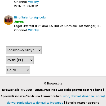
Channel:
Włochy
2025-12-08, 19:22
Birra Salento, Agricola
Javox
Lager
Ekstrakt 11.8*, alko 5%, IBU 22.
Chmiele: Tettnanger, Hallertauer Tradition, Saphir.
Channel:
Włochy
2025-12-08, 16:59
© Browar.biz
Browar.biz: ©2000 - 2026, Pub.Net wszelkie prawa zastrzeżone |
Sprawdź nasze Centrum Piwowarstwa:
słód, chmiel, drożdże i sprzęt
do warzenia piwa w domu i w browarze
| Serwis przeznaczony