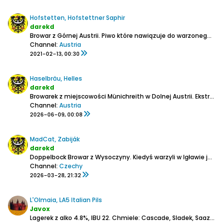
Hofstetten, Hofstettner Saphir
darekd
Browar z Górnej Austrii.
Piwo które nawiązuje do warzonego już wcześniej ich jasnego koźlaka:
Channel:
Austria
2021-02-13, 00:30
Haselbräu, Helles
darekd
Browarek z miejscowości Münichreith w Dolnej Austrii.
Ekstr. 11,9 %
Channel:
Austria
2026-06-09, 00:08
MadCat, Zabiják
darekd
Doppelbock
Browar z Wysoczyny. Kiedyś warzyli w Igławie jako Jihlavský radniční právovárečný pivovar, potem przenieśli się do pobliskiej miejscowości Kamenice, gdzie kupili stary, zniszczony budynek gorzelni. Po jego wyremontowaniu warzą jako Madcat:
Channel:
Czechy
2026-03-28, 21:32
L'Olmaia, LA5 Italian Pils
Javox
Lagerek z alko 4.8%, IBU 22.
Chmiele: Cascade, Sladek, Saaz, Perle, Saphir, Loral.