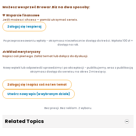
Możesz wesprzeć Browar.Biz na dwa sposoby:
💛 Wsparcie finansowe
Jeśli możesz i chcesz — pomóż utrzymać serwis.
Zaloguj się i wspieraj
Po przeprocesowaniu wpłaty - otrzymasz niezwłocznie dostęp do treści. Wpłata 100 zł =
dostęp na rok.
✍️ Wkład merytoryczny
Napisz coś piwnego. Załóż temat lub dołącz do dyskusji.
Nowy wątek lub odpowiedź sprawdzimy i po akceptacji - publikujemy, wraz z publikacją
otrzymasz dostęp do serwisu na okres 2 miesięcy.
Zaloguj się i napisz coś na ten temat
Utwórz nowy wpis (w wybranym dziale)
Bez presji. Bez reklam. Z wyboru.
Related Topics