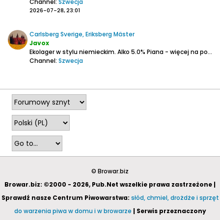
Channel:
Szwecja
2026-07-28, 23:01
Carlsberg Sverige, Eriksberg Mäster
Javox
Ekolager w stylu niemieckim.
Alko 5.0%
Piana - więcej na początku potem grubsza warstwa.
Channel:
Szwecja
2026-07-23, 08:16
© Browar.biz
Browar.biz: ©2000 - 2026, Pub.Net wszelkie prawa zastrzeżone |
Sprawdź nasze Centrum Piwowarstwa:
słód, chmiel, drożdże i sprzęt
do warzenia piwa w domu i w browarze
| Serwis przeznaczony