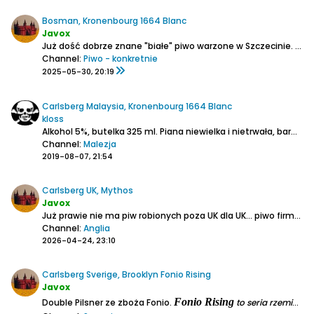
Bosman, Kronenbourg 1664 Blanc
Javox
Już dość dobrze znane "białe" piwo warzone w Szczecinie.
Zawa
Channel:
Piwo - konkretnie
2025-05-30, 20:19
Carlsberg Malaysia, Kronenbourg 1664 Blanc
kloss
Alkohol 5%, butelka 325 ml.
Piana niewielka i nietrwała, barwa słomkowo-cytrynowa. Mętne.
Channel:
Malezja
2019-08-07, 21:54
Carlsberg UK, Mythos
Javox
Już prawie nie ma piw robionych poza UK dla UK... piwo firmuje Carlsberg Marstons.
Channel:
Anglia
2026-04-24, 23:10
Carlsberg Sverige, Brooklyn Fonio Rising
Javox
Fonio Rising
Double Pilsner ze zboża Fonio.
to seria rzemieślniczych piw od amerykańskiego browaru