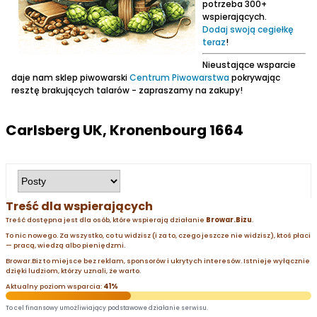
potrzeba 300+
wspierających.
Dodaj swoją cegiełkę
teraz
!
Nieustające wsparcie
daje nam sklep piwowarski
Centrum Piwowarstwa
pokrywając
resztę brakujących talarów - zapraszamy na zakupy!
Carlsberg UK, Kronenbourg 1664
Treść dla wspierających
Treść dostępna jest dla osób, które wspierają działanie
Browar.Bizu
.
To nic nowego. Za wszystko, co tu widzisz (i za to, czego jeszcze nie widzisz), ktoś płaci
— pracą, wiedzą albo pieniędzmi.
Browar.Biz to miejsce bez reklam, sponsorów i ukrytych interesów. Istnieje wyłącznie
dzięki ludziom, którzy uznali, że warto.
Aktualny poziom wsparcia:
41%
To cel finansowy umożliwiający podstawowe działanie serwisu.