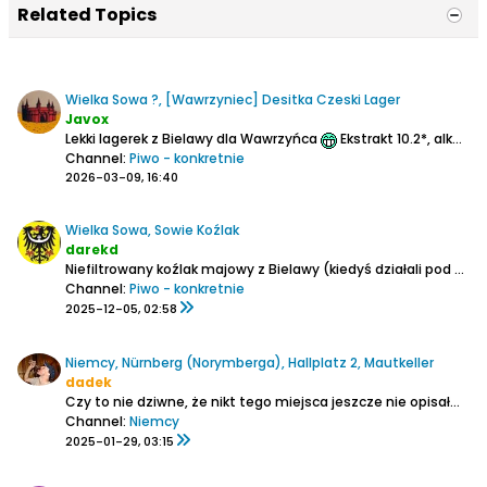
Related Topics
Wielka Sowa ?, [Wawrzyniec] Desitka Czeski Lager
Javox
Lekki lagerek z Bielawy dla Wawrzyńca
Ekstrakt 10.2*, alko 4.0%
Channel:
Piwo - konkretnie
2026-03-09, 16:40
Wielka Sowa, Sowie Koźlak
darekd
Niefiltrowany koźlak majowy z Bielawy (kiedyś działali pod nazwąBielawska Wytwórnia Napojów)
Channel:
Piwo - konkretnie
2025-12-05, 02:58
Niemcy, Nürnberg (Norymberga), Hallplatz 2, Mautkeller
dadek
Czy to nie dziwne, że nikt tego miejsca jeszcze nie opisał
? 
Channel:
Niemcy
2025-01-29, 03:15