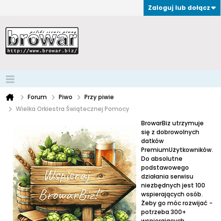
Zaloguj lub dołącz
Forum
Piwo
Przy piwie
Wielka Orkiestra Świątecznej Pomocy
BrowarBiz utrzymuje
się z dobrowolnych
datków
PremiumUżytkowników.
Do absolutne
podstawowego
działania serwisu
niezbędnych jest 100
wspierających osób.
Żeby go móc rozwijać -
potrzeba 300+
wspierających.