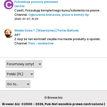
Potrzebuje pomocy piwowara
centris
Cześć,
Poszukuję kompletnego kursu/szkolenia na piwowara najlepiej podkarpacie/małopolska (nie musi być dyplom).
Channel:
Ogłoszenia branżowe, praca w branży itp.
2025-01-07, 10:23
Wielka Sowa ?, [Wawrzyniec] Porter Bałtycki
ART
Z racji że ten kontrakt zwykle ma niezłe produkty a opolskie grudniowe dni porterowe za pasem, to bałtykiem nie pogardzę.
Channel:
Piwo - konkretnie
2024-12-07, 18:21
© Browar.biz
Browar.biz: ©2000 - 2026, Pub.Net wszelkie prawa zastrzeżone |