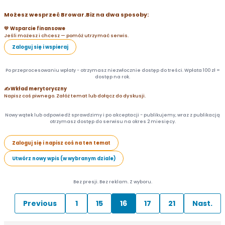
Możesz wesprzeć Browar.Biz na dwa sposoby:
💛 Wsparcie finansowe
Jeśli możesz i chcesz — pomóż utrzymać serwis.
Zaloguj się i wspieraj
Po przeprocesowaniu wpłaty - otrzymasz niezwłocznie dostęp do treści. Wpłata 100 zł =
dostęp na rok.
✍️ Wkład merytoryczny
Napisz coś piwnego. Załóż temat lub dołącz do dyskusji.
Nowy wątek lub odpowiedź sprawdzimy i po akceptacji - publikujemy, wraz z publikacją
otrzymasz dostęp do serwisu na okres 2 miesięcy.
Zaloguj się i napisz coś na ten temat
Utwórz nowy wpis (w wybranym dziale)
Bez presji. Bez reklam. Z wyboru.
Previous
1
15
16
17
21
Nast.