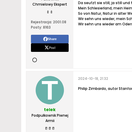
Da seufzt sie still, ja still und 
Chmielowy Ekspert
Mein Schlesierland, mein Hei
🍼
🍼
So von Natur, Natur in alter W
Wir sehn uns wieder, mein Sch
Rejestracja:
2001.08
Wir sehn uns wieder am Oder
Posty:
8163
Share
Post
2024-10-18, 21:32
Philip Zimbardo, autor Stanfo
telek
Podpułkownik Piwnej
Armii
🥛
🥛
🥛