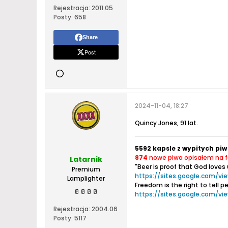
Rejestracja:
2011.05
Posty:
658
Share
Post
2024-11-04, 18:27
Quincy Jones, 91 lat.
5592 kapsle z wypitych piw
874
nowe piwa opisałem na 
Latarnik
"Beer is proof that God loves
Premium
https://sites.google.com/vie
Lamplighter
Freedom is the right to tell 
🥛
🥛
🥛
🥛
https://sites.google.com/vi
Rejestracja:
2004.06
Posty:
5117