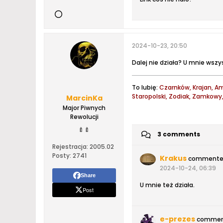
2024-10-23, 20:50
Dalej nie działa? U mnie wszys
To lubię:
Czarnków, Krajan, Am
Staropolski, Zodiak, Zamkow
MarcinKa
Major Piwnych
Rewolucji
🍼
🍼
3 comments
Rejestracja:
2005.02
Posty:
2741
Krakus
comment
2024-10-24, 06:39
Share
U mnie też działa.
Post
e-prezes
commen