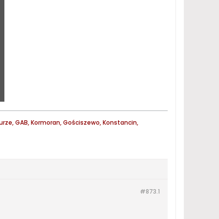
 Jurze, GAB, Kormoran, Gościszewo, Konstancin,
#873.
1