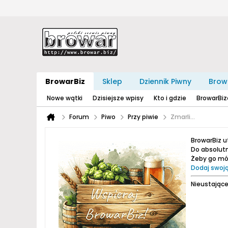
BrowarBiz
Sklep
Dziennik Piwny
Brow
Nowe wątki
Dzisiejsze wpisy
Kto i gdzie
BrowarBi
Forum
Piwo
Przy piwie
Zmarli...
BrowarBiz 
Do absolutn
Żeby go móc
Dodaj swoją
Nieustające