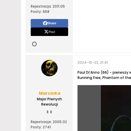
Rejestracja:
2011.05
Posty:
658
Share
Post
2024-10-22, 21:41
Paul Di'Anno (66) - pierwszy 
Running Free, Phantom of the 
MarcinKa
Major Piwnych
Rewolucji
🍼
🍼
Rejestracja:
2005.02
Posty:
2741