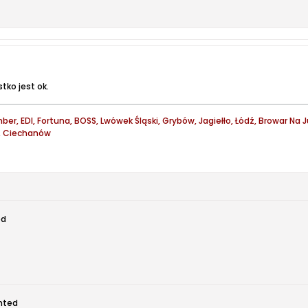
tko jest ok.
ber, EDI, Fortuna, BOSS, Lwówek Śląski, Grybów, Jagiełło, Łódź, Browar Na
y, Ciechanów
ed
ted