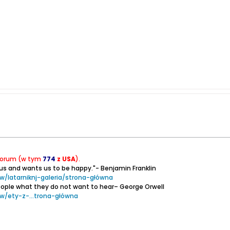
forum (w tym
774
z USA
).
 us and wants us to be happy."- Benjamin Franklin
w/latarniknj-galeria/strona-główna
people what they do not want to hear– George Orwell
ew/ety-z-...trona-główna