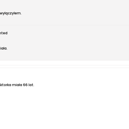
a wyłączyłem.
ted
iała.
ktorka miała 66 lat.