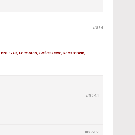
#874
 Jurze, GAB, Kormoran, Gościszewo, Konstancin,
#874.
1
#874.
2