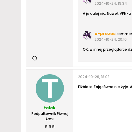
2024-10-24, 19:34
A ja dalej nic. Nawet VPN-
e-prezes
commen
2024-10-24, 20:10
OK, w innej przeglądarce dz
2024-10-29, 18:08
Elżbieta Zającówna nie żyje. A
telek
Podpułkownik Piwnej
Armii
🥛
🥛
🥛