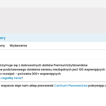
ary
zony
Wydarzenia
utrzymuje się z dobrowolnych datków PremiumUżytkowników.
e podstawowego działania serwisu niezbędnych jest 100 wspierających
 rozwijać - potrzeba 300+ wspierających.
 cegiełkę teraz
!
 wsparcie daje nam sklep piwowarski
Centrum Piwowarstwa
pokrywając 