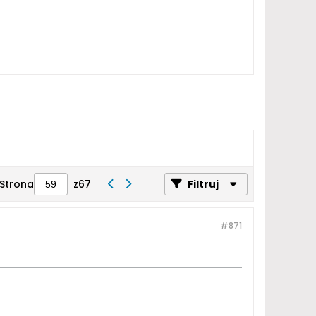
Strona
z
67
Filtruj
#871