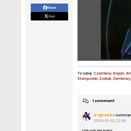
Share
Post
To lubię:
Czarnków, Krajan, Am
Staropolski, Zodiak, Zamkow
1 comment
e-prezes
commen
2024-10-22, 22:06
Link coś nie halo!