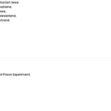
flüstert leise:
matland,
eise,
lesierland,
strand.
rd Prison Experiment.