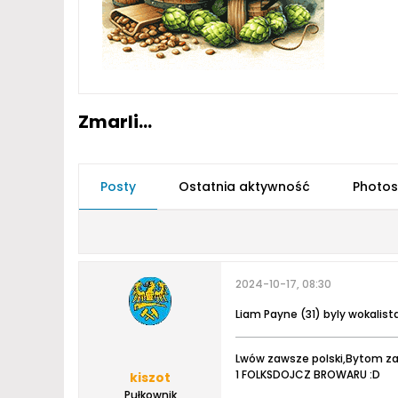
Zmarli...
Posty
Ostatnia aktywność
Photos
2024-10-17, 08:30
Liam Payne (31) byly wokalist
Lwów zawsze polski,Bytom za
1 FOLKSDOJCZ BROWARU :D
kiszot
Pułkownik