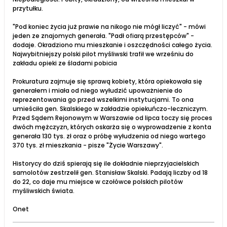
przytułku.
"Pod koniec życia już prawie na nikogo nie mógł liczyć" - mówi
jeden ze znajomych generała. "Padł ofiarą przestępców" -
dodaje. Okradziono mu mieszkanie i oszczędności całego życia.
Najwybitniejszy polski pilot myśliwski trafił we wrześniu do
zakładu opieki ze śladami pobicia
Prokuratura zajmuje się sprawą kobiety, która opiekowała się
generałem i miała od niego wyłudzić upoważnienie do
reprezentowania go przed wszelkimi instytucjami. To ona
umieściła gen. Skalskiego w zakładzie opiekuńczo-leczniczym.
Przed Sądem Rejonowym w Warszawie od lipca toczy się proces
dwóch mężczyzn, których oskarża się o wyprowadzenie z konta
generała 130 tys. zł oraz o próbę wyłudzenia od niego wartego
370 tys. zł mieszkania - pisze "Życie Warszawy".
Historycy do dziś spierają się ile dokładnie nieprzyjacielskich
samolotów zestrzelił gen. Stanisław Skalski. Padają liczby od 18
do 22, co daje mu miejsce w czołówce polskich pilotów
myśliwskich świata.
Onet