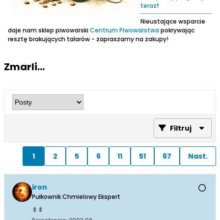
teraz
!
Nieustające wsparcie
daje nam sklep piwowarski
Centrum Piwowarstwa
pokrywając
resztę brakujących talarów - zapraszamy na zakupy!
Zmarli...
Filtruj
1
2
5
6
11
51
67
Nast.
iron
Pułkownik Chmielowy Ekspert
🍼
🍼