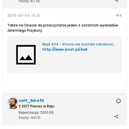
Posty:
6775
2004-03-04, 14:20
#4
Także na Onecie do przeczytania jeden z ostatnich wywiadów
Jeremiego Przybory.
Błąd 404 - Strona nie została odnaleziona.
http://www.onet.pl/4e5
celt_birofil
† 2017 Piwosz w Raju
Rejestracja:
2001.09
Posty:
4470