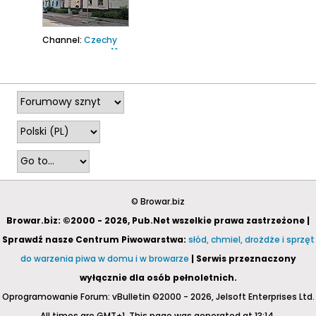
Channel:
Czechy
2021-04-13, 11:09
© Browar.biz
Browar.biz: ©2000 - 2026, Pub.Net wszelkie prawa zastrzeżone |
Sprawdź nasze Centrum Piwowarstwa:
słód, chmiel, drożdże i sprzęt
do warzenia piwa w domu i w browarze
| Serwis przeznaczony
wyłącznie dla osób pełnoletnich.
Oprogramowanie Forum: vBulletin ©2000 - 2026, Jelsoft Enterprises Ltd.
All times are GMT+1. This page was generated at 13:14.