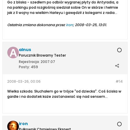
Go z bliska - szedłem po odbiór wygranej płyty do Antyradia, a
na parkingu pod rozgłośnią siedział sobie On w skórze i hełmie
jak z II wojny na wielkim Harleyu i gawędził z kolegami z radia...
Ostatnia zmiana dokonana przez
iron
;
2008-03-25, 13:01
.
alnus
Porucznik Browarny Tester
Rejestracja:
2007.07
Posty:
459
2008-03-26, 00:06
#14
Wielka szkoda. Słuchałem go w trójce "od dziecka". Coś ściska w
gardle i na dodatek każe zastanawiać się nad sensem...
iron
Pułkownik Chmielowy Ekspert