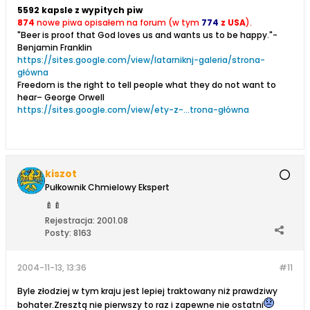
5592 kapsle z wypitych piw
874
nowe piwa opisałem na forum (w tym
774
z USA
).
"Beer is proof that God loves us and wants us to be happy."-
Benjamin Franklin
https://sites.google.com/view/latarniknj-galeria/strona-
główna
Freedom is the right to tell people what they do not want to
hear– George Orwell
https://sites.google.com/view/ety-z-...trona-główna
kiszot
Pułkownik Chmielowy Ekspert
🍼
🍼
Rejestracja:
2001.08
Posty:
8163
2004-11-13, 13:36
#11
Byle złodziej w tym kraju jest lepiej traktowany niż prawdziwy
bohater.Zresztą nie pierwszy to raz i zapewne nie ostatni