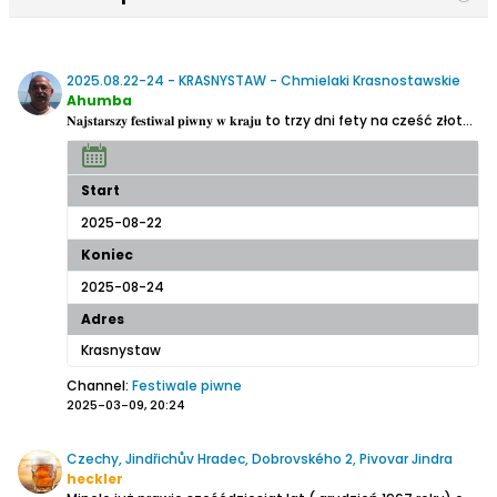
2025.08.22-24 - KRASNYSTAW - Chmielaki Krasnostawskie
Ahumba
𝐍𝐚𝐣𝐬𝐭𝐚𝐫𝐬𝐳𝐲 𝐟𝐞𝐬𝐭𝐢𝐰𝐚𝐥 𝐩𝐢𝐰𝐧𝐲 𝐰 𝐤𝐫𝐚𝐣𝐮 to trzy dni fety na cześć złotego trunku, kilkadziesiąt browarów z całej Polski i zagranicy, największy konsumencki konkurs piw, korowód pełen barw, półmaraton dla wytrwałych,...
Start
2025-08-22
Koniec
2025-08-24
Adres
Krasnystaw
Channel:
Festiwale piwne
2025-03-09, 20:24
Czechy, Jindřichův Hradec, Dobrovského 2, Pivovar Jindra
heckler