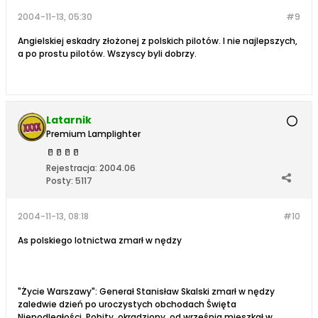
2004-11-13, 05:30
#9
Angielskiej eskadry złożonej z polskich pilotów. I nie najlepszych,
a po prostu pilotów. Wszyscy byli dobrzy.
Latarnik
Premium Lamplighter
🥛
🥛
🥛
🥛
Rejestracja:
2004.06
Posty:
5117
2004-11-13, 08:18
#10
As polskiego lotnictwa zmarł w nędzy
"Życie Warszawy": Generał Stanisław Skalski zmarł w nędzy
zaledwie dzień po uroczystych obchodach Święta
Niepodległości. Pobity, okradziony, od września mieszkał w