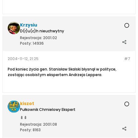
Krzysiu
D(r)u(c)h nieuchwytny
Rejestracja:
2001.02
Posty:
14936
2004-11-12, 21:25
#7
Pod koniec życia gen. Stanisław Skalski błysnął w polityce,
zostając osobistym ekspertem Andrzeja Leppera.
kiszot
Pułkownik Chmielowy Ekspert
🍼
🍼
Rejestracja:
2001.08
Posty:
8163