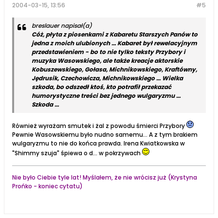
2004-03-15, 13:56
#5
breslauer napisał(a)
Cóż, płyta z piosenkami z Kabaretu Starszych Panów to
jedna z moich ulubionych ... Kabaret był rewelacyjnym
przedstawieniem - bo to nie tylko teksty Przybory i
muzyka Wasowskiego, ale także kreacje aktorskie
Kobuszewskiego, Gołasa, Michnikowskiego, Kraftówny,
Jędrusik, Czechowicza, Michnikowskiego ... Wielka
szkoda, bo odszedł ktoś, kto potrafił przekazać
humorystyczne treści bez jednego wulgaryzmu ...
Szkoda ...
Również wyrażam smutek i żal z powodu śmierci Przybory
Pewnie Wasowskiemu było nudno samemu... A z tym brakiem
wulgaryzmu to nie do końca prawda. Irena Kwiatkowska w
"Shimmy szuja" śpiewa o d... w pokrzywach
Nie było Ciebie tyle lat! Myślałem, że nie wrócisz już (Krystyna
Prońko - koniec cytatu)