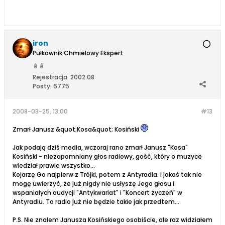
iron
Pułkownik Chmielowy Ekspert
🍼
🍼
Rejestracja:
2002.08
Posty:
6775
2008-03-25, 13:00
#13
Zmarł Janusz &quot;Kosa&quot; Kosiński
Jak podają dziś media, wczoraj rano zmarł Janusz "Kosa"
Kosiński - niezapomniany głos radiowy, gość, który o muzyce
wiedział prawie wszystko...
Kojarzę Go najpierw z Trójki, potem z Antyradia. I jakoś tak nie
mogę uwierzyć, że już nigdy nie usłyszę Jego głosu i
wspaniałych audycji "Antykwariat" i "Koncert życzeń" w
Antyradiu. To radio już nie będzie takie jak przedtem...
P.S. Nie znałem Janusza Kosińskiego osobiście, ale raz widziałem