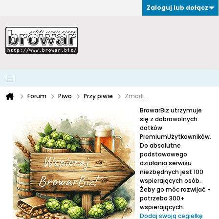
Zaloguj lub dołącz
Forum
Piwo
Przy piwie
Zmarli...
BrowarBiz utrzymuje
się z dobrowolnych
datków
PremiumUżytkowników.
Do absolutne
podstawowego
działania serwisu
niezbędnych jest 100
wspierających osób.
Żeby go móc rozwijać -
potrzeba 300+
wspierających.
Dodaj swoją cegiełkę