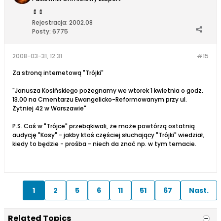
🍼
🍼
Rejestracja:
2002.08
Posty:
6775
2008-03-31, 12:31
#15
Za stroną internetową "Trójki"
"Janusza Kosińskiego pożegnamy we wtorek 1 kwietnia o godz.
13.00 na Cmentarzu Ewangelicko-Reformowanym przy ul.
Żytniej 42 w Warszawie"
P.S. Coś w "Trójce" przebąkiwali, że może powtórzą ostatnią
audycję "Kosy" - jakby ktoś częściej słuchający "Trójki" wiedział,
kiedy to będzie - prośba - niech da znać np. w tym temacie.
1
2
5
6
11
51
67
Nast.
Related Topics