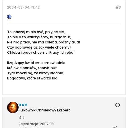
2004-03-04, 13:42
#3
To inaczej miało być, przyjaciele,
To nie o to walczyliśmy, burząc mur,
Nie ma pracy, nie ma chleba, próżny trud!
Czy naprawdę aż tak wiele chcemy?
Chleba i pracy chcemy! Pracy i chleba!
Rządzący światem samowładnie
Królowie banków, fabryk, hut
Tym mocni są, że każdy kradnie
Bogactwa, które stwarza lud.
iron
Pułkownik Chmielowy Ekspert
🍼
🍼
Rejestracja:
2002.08