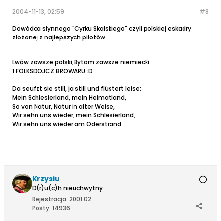
2004-11-13, 02:59
#8
Dowódca słynnego "Cyrku Skalskiego" czyli polskiej eskadry
złożonej z najlepszych pilotów.
Lwów zawsze polski,Bytom zawsze niemiecki.
1 FOLKSDOJCZ BROWARU :D
Da seufzt sie still, ja still und flüstert leise:
Mein Schlesierland, mein Heimatland,
So von Natur, Natur in alter Weise,
Wir sehn uns wieder, mein Schlesierland,
Wir sehn uns wieder am Oderstrand.
Krzysiu
D(r)u(c)h nieuchwytny
Rejestracja:
2001.02
Posty:
14936