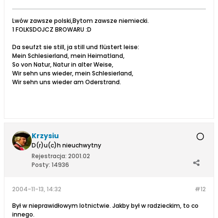
Lwów zawsze polski,Bytom zawsze niemiecki.
1 FOLKSDOJCZ BROWARU :D
Da seufzt sie still, ja still und flüstert leise:
Mein Schlesierland, mein Heimatland,
So von Natur, Natur in alter Weise,
Wir sehn uns wieder, mein Schlesierland,
Wir sehn uns wieder am Oderstrand.
Krzysiu
D(r)u(c)h nieuchwytny
Rejestracja:
2001.02
Posty:
14936
2004-11-13, 14:32
#12
Był w nieprawidłowym lotnictwie. Jakby był w radzieckim, to co
innego.