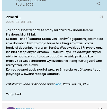
Rejestracja:
2002.08
Posty:
6775
Zmarli...
#1
2004-03-04, 13:17
Jak podał Onet w nocy ze środy na czwartek umarł Jeremi
Przybora. Miał 88 lat.
Szkoda - choć "Kabaret Starszych Panów" oglądałem jako malec
i nie do końca była to moja bajka to z biegiem czasu coraz
bardziej doceniałem artyzm Panów Wasowskiego i Przybory oraz
ich niezastąpionych aktorów. Takiej muzyki i tekstów juz chyba
nikt nie napisze - co tu dużo gadać - nie widzę nikogo kto
miałby tak wszechstronne wykształcenie i taką kulturę zarówno
muzyczną jak i słowa.
Koniec pewnej epoki nastał wraz ze śmiercią współtwórcy tego
jedynego w swoim rodzaju kabaretu.
Ostatnia zmiana dokonana przez
iron
;
2004-03-04, 13:18
.
Tagi:
brak