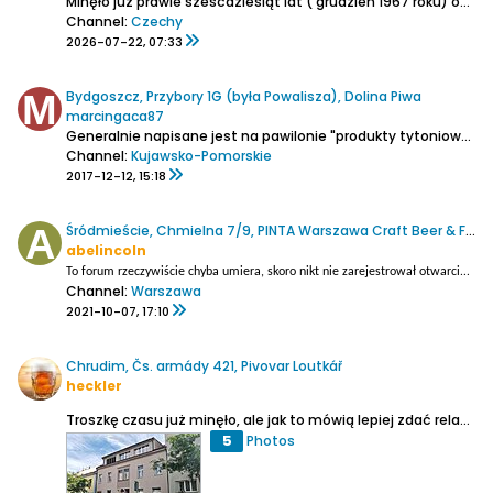
Minęło już prawie sześćdziesiąt lat ( grudzień 1967 roku) od zamknięcia ówczesnego browaru państwowego w mieście Jindřichův Hradec.
Channel:
Czechy
2026-07-22, 07:33
Bydgoszcz, Przybory 1G (była Powalisza), Dolina Piwa
marcingaca87
Generalnie napisane jest na pawilonie "produkty tytoniowe", ale jeśli chodzi o wybór piw, to jeden z najlepszych w Bydgoszczy. Wszystko ładnie podzielone na konkretnie browary. Polecam.
Channel:
Kujawsko-Pomorskie
2017-12-12, 15:18
Śródmieście, Chmielna 7/9, PINTA Warszawa Craft Beer & Food
abelincoln
T
o forum rzeczywiście chyba umiera, skoro nikt nie zarejestrował otwarcia pubu Pinty w Warszawie…
Channel:
Warszawa
2021-10-07, 17:10
Chrudim, Čs. armády 421, Pivovar Loutkář
heckler
Troszkę czasu już minęło, ale jak to mówią lepiej zdać relację późno niż wcale.
5
Photos