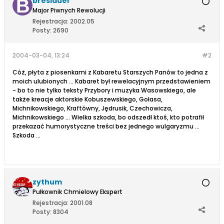
breslauer
Major Piwnych Rewolucji
Rejestracja:
2002.05
Posty:
2690
2004-03-04, 13:24
#2
Cóż, płyta z piosenkami z Kabaretu Starszych Panów to jedna z
moich ulubionych ... Kabaret był rewelacyjnym przedstawieniem
- bo to nie tylko teksty Przybory i muzyka Wasowskiego, ale
także kreacje aktorskie Kobuszewskiego, Gołasa,
Michnikowskiego, Kraftówny, Jędrusik, Czechowicza,
Michnikowskiego ... Wielka szkoda, bo odszedł ktoś, kto potrafił
przekazać humorystyczne treści bez jednego wulgaryzmu ...
Szkoda ...
zythum
Pułkownik Chmielowy Ekspert
Rejestracja:
2001.08
Posty:
8304