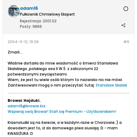
adam16
Pułkownik Chmielowy Ekspert
Rejestracja:
2001.02
Posty:
9866
2004-11-12, 19:06
#6
Zmarli...
Właśnie dortarła do mnie wiadomość o śmierci Stanisława
Skalskiego ,polskiego asa II W.Ś. z zaliczonymi 22
potwierdzonymi zwycięstwami.
Wiem, że jest tu wiele osób którym to nazwisko nic nie mówi.
Zainteresowani mogą o nim przeczytać tutaj:
Stanisław Skalski
Browar Hajduki.
adam16@browar.biz
Wspieraj swój Browar! Stań się Premium - Użytkownikiem!
Krasnoludki są na świecie, a w każdym razie w Chorzowie ;) a
dowodem jest to, iż do domowego piwa siusiają :D - mam
KWASIŻURA :D