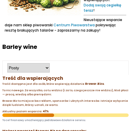
Dodaj swoją cegiełkę
teraz
!
Nieustające wsparcie
daje nam sklep piwowarski
Centrum Piwowarstwa
pokrywając
resztę brakujących talarów - zapraszamy na zakupy!
Barley wine
Treść dla wspierających
Treść dostępna jest dla osób, które wspierają działanie
Browar.Bizu
.
To nic nowego. Za wszystko, co tu widzisz (i za to, czego jeszcze nie widzisz), ktoś płaci
— pracą, wiedzą albo pieniędzmi.
Browar.Biz to miejsce bez reklam, sponsorów i ukrytych interesów. Istnieje wyłącznie
dzięki ludziom, którzy uznali, że warto.
Aktualny poziom wsparcia:
41%
To cel finansowy umożliwiający podstawowe działanie serwisu.
Możesz wesprzeć Browar.Biz na dwa sposoby: