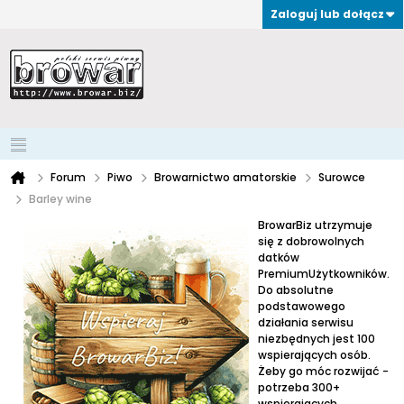
Zaloguj lub dołącz
Forum
Piwo
Browarnictwo amatorskie
Surowce
Barley wine
BrowarBiz utrzymuje
się z dobrowolnych
datków
PremiumUżytkowników.
Do absolutne
podstawowego
działania serwisu
niezbędnych jest 100
wspierających osób.
Żeby go móc rozwijać -
potrzeba 300+
wspierających.