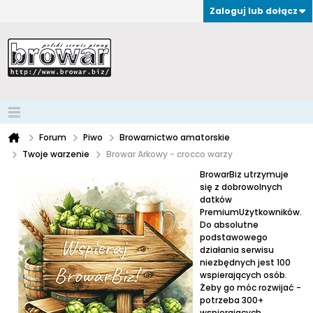
Zaloguj lub dołącz
Forum
Piwo
Browarnictwo amatorskie
Twoje warzenie
Browar Arkowy - crocco warzy
BrowarBiz utrzymuje
się z dobrowolnych
datków
PremiumUżytkowników.
Do absolutne
podstawowego
działania serwisu
niezbędnych jest 100
wspierających osób.
Żeby go móc rozwijać -
potrzeba 300+
wspierających.