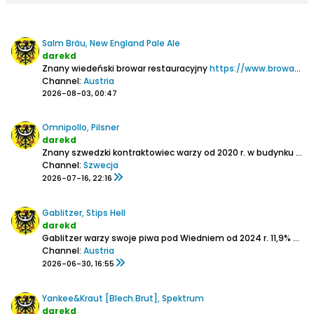
Salm Bräu, New England Pale Ale
darekd
Znany wiedeński browar restauracyjny
https://www.browar.biz/forum/piwo/pi...salm-br%C3%A4u
Channel:
Austria
2026-08-03, 00:47
Omnipollo, Pilsner
darekd
Znany szwedzki kontraktowiec warzy od 2020 r. w budynku dawnego kościoła w Sundbyberg na obrzeżach Sztokholmu.
Channel:
Szwecja
2026-07-16, 22:16
Gablitzer, Stips Hell
darekd
Gablitzer warzy swoje piwa pod Wiedniem od 2024 r.
11,9% ekstr.
Channel:
Austria
2026-06-30, 16:55
Yankee&Kraut [Blech.Brut], Spektrum
darekd