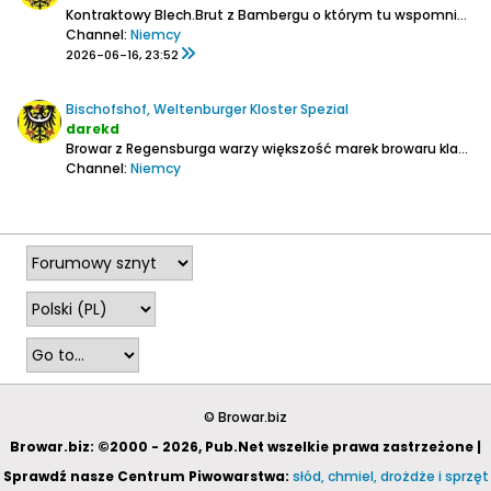
Kontraktowy Blech.Brut z Bambergu o którym tu wspomniałem:
Channel:
Niemcy
2026-06-16, 23:52
Bischofshof, Weltenburger Kloster Spezial
darekd
Browar z Regensburga warzy większość marek browaru klasztornego w Weltenburgu (przynajmniej do butelek)
Channel:
Niemcy
2026-06-16, 01:56
© Browar.biz
Browar.biz: ©2000 - 2026, Pub.Net wszelkie prawa zastrzeżone |
Sprawdź nasze Centrum Piwowarstwa:
słód, chmiel, drożdże i sprzęt