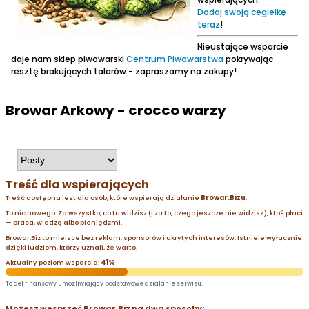
Dodaj swoją cegiełkę
teraz
!
Nieustające wsparcie
daje nam sklep piwowarski
Centrum Piwowarstwa
pokrywając
resztę brakujących talarów - zapraszamy na zakupy!
Browar Arkowy - crocco warzy
Treść dla wspierających
Treść dostępna jest dla osób, które wspierają działanie
Browar.Bizu
.
To nic nowego. Za wszystko, co tu widzisz (i za to, czego jeszcze nie widzisz), ktoś płaci
— pracą, wiedzą albo pieniędzmi.
Browar.Biz to miejsce bez reklam, sponsorów i ukrytych interesów. Istnieje wyłącznie
dzięki ludziom, którzy uznali, że warto.
Aktualny poziom wsparcia:
41%
To cel finansowy umożliwiający podstawowe działanie serwisu.
Możesz wesprzeć Browar.Biz na dwa sposoby: