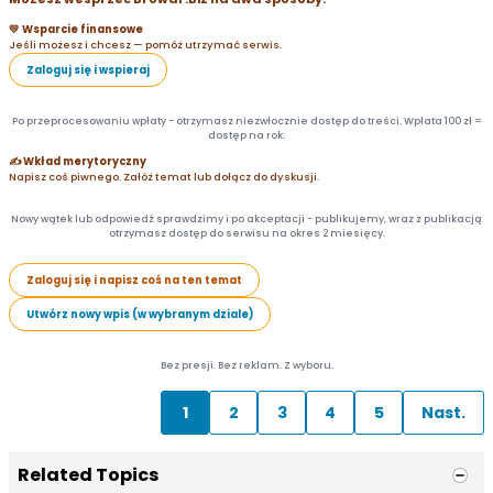
💛 Wsparcie finansowe
Jeśli możesz i chcesz — pomóż utrzymać serwis.
Zaloguj się i wspieraj
Po przeprocesowaniu wpłaty - otrzymasz niezwłocznie dostęp do treści. Wpłata 100 zł =
dostęp na rok.
✍️ Wkład merytoryczny
Napisz coś piwnego. Załóż temat lub dołącz do dyskusji.
Nowy wątek lub odpowiedź sprawdzimy i po akceptacji - publikujemy, wraz z publikacją
otrzymasz dostęp do serwisu na okres 2 miesięcy.
Zaloguj się i napisz coś na ten temat
Utwórz nowy wpis (w wybranym dziale)
Bez presji. Bez reklam. Z wyboru.
1
2
3
4
5
Nast.
Related Topics