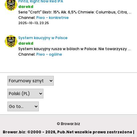
Pinta, Right Now Red IPA
darekd
Seria "Craft"
Ekstr. 15%
Alk. 6,5%
Chmiele: Columbus, Citra, Amarillo
Channel:
Piwo - konkretnie
2025-10-13, 23:25
System kaucyjny w Polsce
darekd
System kaucyjny rusza w bólach w Polsce. Nie towarzyszy ma szeroko zakrojona kampania informacyjna, natomiast już słychać o wielu wątpliwościach i niepewności ze strony m.in. mniejszych sklepów.
Channel:
Piwo - ogólne
2025-09-21, 21:09
© Browar.biz
Browar.biz: ©2000 - 2026, Pub.Net wszelkie prawa zastrzeżone |