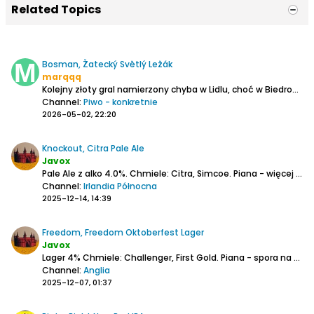
Related Topics
Bosman, Žatecký Světlý Ležák
marqqq
Kolejny złoty gral namierzony chyba w Lidlu, choć w Biedronce też widziałem, ale nie wiem czy też Szczecin. Właściwie to nie kupuję Żateca, bo kiedyś był nawet fajny, ale przekształcił się w tatrożubroharnasia.
Channel:
Piwo - konkretnie
2026-05-02, 22:20
Knockout, Citra Pale Ale
Javox
Pale Ale z alko 4.0%.
Chmiele: Citra, Simcoe.
Piana - więcej na początku potem niepełna warstewka, grubsza obwódka.
Channel:
Irlandia Północna
2025-12-14, 14:39
Freedom, Freedom Oktoberfest Lager
Javox
Lager 4%
Chmiele: Challenger, First Gold.
Piana - spora na początku potem obwódka.
Channel:
Anglia
2025-12-07, 01:37