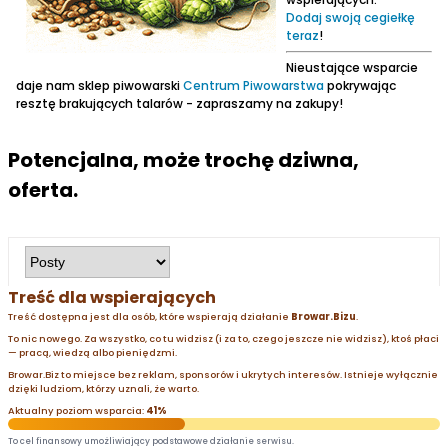
Dodaj swoją cegiełkę
teraz
!
Nieustające wsparcie
daje nam sklep piwowarski
Centrum Piwowarstwa
pokrywając
resztę brakujących talarów - zapraszamy na zakupy!
Potencjalna, może trochę dziwna,
oferta.
Treść dla wspierających
Treść dostępna jest dla osób, które wspierają działanie
Browar.Bizu
.
To nic nowego. Za wszystko, co tu widzisz (i za to, czego jeszcze nie widzisz), ktoś płaci
— pracą, wiedzą albo pieniędzmi.
Browar.Biz to miejsce bez reklam, sponsorów i ukrytych interesów. Istnieje wyłącznie
dzięki ludziom, którzy uznali, że warto.
Aktualny poziom wsparcia:
41%
To cel finansowy umożliwiający podstawowe działanie serwisu.