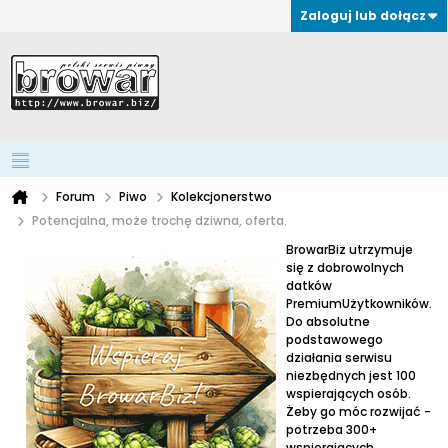
Zaloguj lub dołącz
Forum
Piwo
Kolekcjonerstwo
Potencjalna, może trochę dziwna, oferta.
BrowarBiz utrzymuje
się z dobrowolnych
datków
PremiumUżytkowników.
Do absolutne
podstawowego
działania serwisu
niezbędnych jest 100
wspierających osób.
Żeby go móc rozwijać -
potrzeba 300+
wspierających.