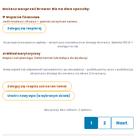
Możesz wesprzeć Browar.Biz na dwa sposoby:
💛 Wsparcie finansowe
Jeśli możesz i chcesz — pomóż utrzymać serwis.
Zaloguj się i wspieraj
Po przeprocesowaniu wpłaty - otrzymasz niezwłocznie dostęp do treści. Wpłata 100 zł =
dostęp na rok.
✍️ Wkład merytoryczny
Napisz coś piwnego. Załóż temat lub dołącz do dyskusji.
Nowy wątek lub odpowiedź sprawdzimy i po akceptacji - publikujemy, wraz z publikacją
otrzymasz dostęp do serwisu na okres 2 miesięcy.
Zaloguj się i napisz coś na ten temat
Utwórz nowy wpis (w wybranym dziale)
Bez presji. Bez reklam. Z wyboru.
1
2
Nast.