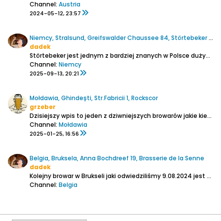
Channel:
Austria
2024-05-12, 23:57
Niemcy, Stralsund, Greifswalder Chaussee 84, Störtebeker Braugasthaus
dadek
Störtebeker jest jednym z bardziej znanych w Polsce dużych browarów warzących nie tylko typową niemiecką klasykę ale i piwa nowofalowe. Są one u nas do nabycia w wielu sklepach specjalistycznych, w Niemczech też lepsze Getränkemarkt je mają, więc wielokrotnie była okazja ich spróbować....
Channel:
Niemcy
2025-09-13, 20:21
Mołdawia, Ghindești, Str.Fabricii 1, Rockscor
grzeber
Dzisiejszy wpis to jeden z dziwniejszych browarów jakie kiedykolwiek odwiedziłem. Nowoczesny i obszerny kompleks browaru, wraz z restauracją, położony jest prowincji niemal na z dala od wszystkiego. Ghindești, liczące ok. 1650 mieszkańców (za Wikipedią), to jedno z najmniejszych miast w kraju....
Channel:
Mołdawia
2025-01-25, 16:56
Belgia, Bruksela, Anna Bochdreef 19, Brasserie de la Senne
dadek
Kolejny browar w Brukseli jaki odwiedziliśmy 9.08.2024 jest odległy w prostej linii od La Source o 300 m
Channel:
Belgia
2024-10-14, 23:58