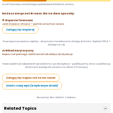
To cel finansowy umożliwiający podstawowe działanie serwisu.
Możesz wesprzeć Browar.Biz na dwa sposoby:
💛 Wsparcie finansowe
Jeśli możesz i chcesz — pomóż utrzymać serwis.
Zaloguj się i wspieraj
Po przeprocesowaniu wpłaty - otrzymasz niezwłocznie dostęp do treści. Wpłata 100 zł =
dostęp na rok.
✍️ Wkład merytoryczny
Napisz coś piwnego. Załóż temat lub dołącz do dyskusji.
Nowy wątek lub odpowiedź sprawdzimy i po akceptacji - publikujemy, wraz z publikacją
otrzymasz dostęp do serwisu na okres 2 miesięcy.
Zaloguj się i napisz coś na ten temat
Utwórz nowy wpis (w wybranym dziale)
Bez presji. Bez reklam. Z wyboru.
Related Topics