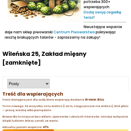
potrzeba 300+
wspierających.
Dodaj swoją cegiełkę
teraz
!
Nieustające wsparcie
daje nam sklep piwowarski
Centrum Piwowarstwa
pokrywając
resztę brakujących talarów - zapraszamy na zakupy!
Wileńska 25, Zakład mięsny
[zamknięte]
Treść dla wspierających
Treść dostępna jest dla osób, które wspierają działanie
Browar.Bizu
.
To nic nowego. Za wszystko, co tu widzisz (i za to, czego jeszcze nie widzisz), ktoś płaci
— pracą, wiedzą albo pieniędzmi.
Browar.Biz to miejsce bez reklam, sponsorów i ukrytych interesów. Istnieje wyłącznie
dzięki ludziom, którzy uznali, że warto.
Aktualny poziom wsparcia:
41%