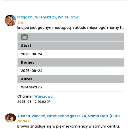
Praga Pn., Wileńska 25, White Crow
tfur
knajpa jest godnym następcą 'zakładu mięsnego'
mamy tu 17 (chyba) kranów i smaczną pizzę na miejscu
Start
2025-08-24
Koniec
2025-08-24
Adres
Wileńska 25
Channel:
Warszawa
2025-08-12, 10:02
Austria, Wiedeń, Himmelpfortgasse 24, Mama Kraft (Huth Basement Brewery)
dadek
Browar znajduje się w pięknej kamienicy w samym centrum Wiednia w odległości 100 m od Stadtpark. Jako, ze powstał w 2022 roku aktualnie jest najnowszym browarem otwartym w austriackiej stolicy. Najpierw trafiamy do drzwi na rogu ulic gdzie z wnętrza dochodzi intensywny zapach pieczonego na mięsiwa....