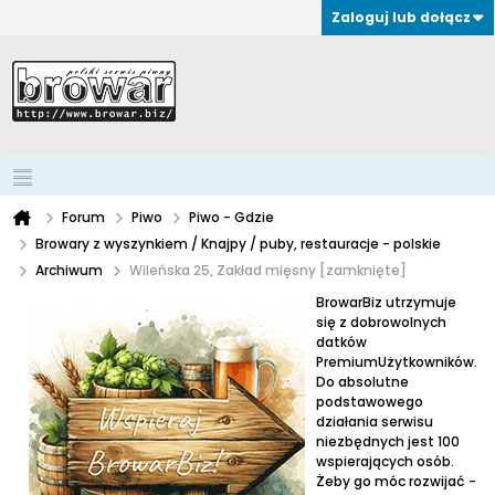
Zaloguj lub dołącz
Forum
Piwo
Piwo - Gdzie
Browary z wyszynkiem / Knajpy / puby, restauracje - polskie
Archiwum
Wileńska 25, Zakład mięsny [zamknięte]
BrowarBiz utrzymuje
się z dobrowolnych
datków
PremiumUżytkowników.
Do absolutne
podstawowego
działania serwisu
niezbędnych jest 100
wspierających osób.
Żeby go móc rozwijać -