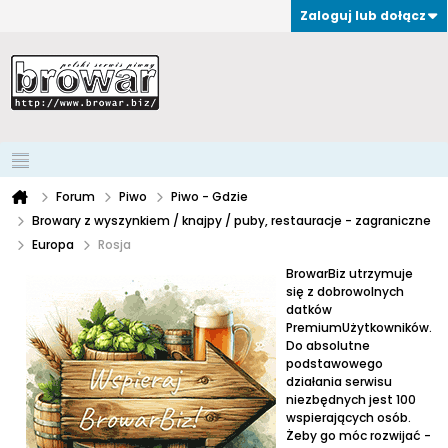
Zaloguj lub dołącz
Forum
Piwo
Piwo - Gdzie
Browary z wyszynkiem / knajpy / puby, restauracje - zagraniczne
Europa
Rosja
BrowarBiz utrzymuje
się z dobrowolnych
datków
PremiumUżytkowników.
Do absolutne
podstawowego
działania serwisu
niezbędnych jest 100
wspierających osób.
Żeby go móc rozwijać -