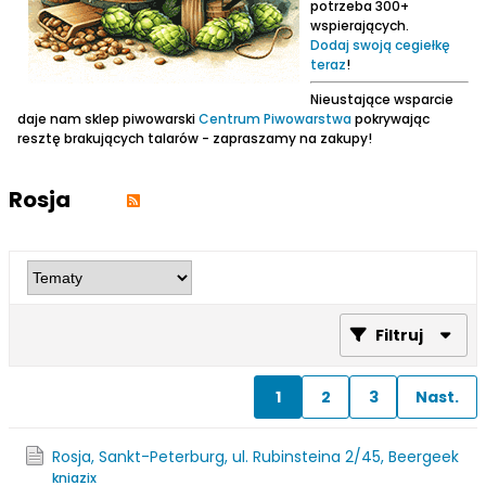
potrzeba 300+
wspierających.
Dodaj swoją cegiełkę
teraz
!
Nieustające wsparcie
daje nam sklep piwowarski
Centrum Piwowarstwa
pokrywając
resztę brakujących talarów - zapraszamy na zakupy!
Rosja
Filtruj
1
2
3
Nast.
Rosja, Sankt-Peterburg, ul. Rubinsteina 2/45, Beergeek
kniazix