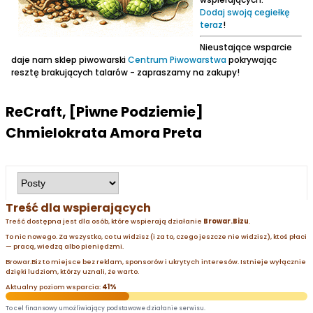
Dodaj swoją cegiełkę
teraz
!
Nieustające wsparcie
daje nam sklep piwowarski
Centrum Piwowarstwa
pokrywając
resztę brakujących talarów - zapraszamy na zakupy!
ReCraft, [Piwne Podziemie]
Chmielokrata Amora Preta
Treść dla wspierających
Treść dostępna jest dla osób, które wspierają działanie
Browar.Bizu
.
To nic nowego. Za wszystko, co tu widzisz (i za to, czego jeszcze nie widzisz), ktoś płaci
— pracą, wiedzą albo pieniędzmi.
Browar.Biz to miejsce bez reklam, sponsorów i ukrytych interesów. Istnieje wyłącznie
dzięki ludziom, którzy uznali, że warto.
Aktualny poziom wsparcia:
41%
To cel finansowy umożliwiający podstawowe działanie serwisu.