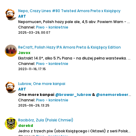
Nepo, Crazy Lines #80 Twisted Amora Preta x Książęcy
ART
Nepomucen, Polish hazy pale ale, 4,5 abv.
Powiem Wam - to objawienie! żadnego mydła i powidła jak w innych produkcjach z naszymi nowofalowymi chmielami, które wyszły w ostatnich miesiącach. Nie wiem, może to wypadek przy pracy, ale wreszcie ktoś zrobił bardzo dobrą robotę z Amorą...
Channel:
Piwo - konkretnie
2025-03-29, 00:07
ReCraft, Polish Hazy IPA Amora Preta & Książęcy Edition
Javox
Ekstrakt 14.0*, alko 5.1%
Piana - na dłużej pełna warstewka.
Lacing - trochę było.
Channel:
Piwo - konkretnie
2023-11-16, 17:15
Lubrow, One more kanpai
ART
One more kanpai
@browar_lubrow
&
@onemorebeer.pl
5
Channel:
Piwo - konkretnie
2025-06-29, 13:25
Racibórz, Zula (Polski Chmiel)
darekd
Jedno z trzech piw (obok Książęcego i Oktawii) z serii Polski Chmiel, która jest do dostania w Aldi.