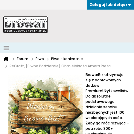
Zaloguj lub dołącz
Forum
Piwo
Piwo - konkretnie
ReCraft, [Piwne Podziemie] Chmielokrata Amora Preta
BrowarBiz utrzymuje
się z dobrowolnych
datków
PremiumUżytkowników.
Do absolutne
podstawowego
działania serwisu
niezbędnych jest 100
wspierających osób.
Żeby go móc rozwijać -
potrzeba 300+
wspierających.