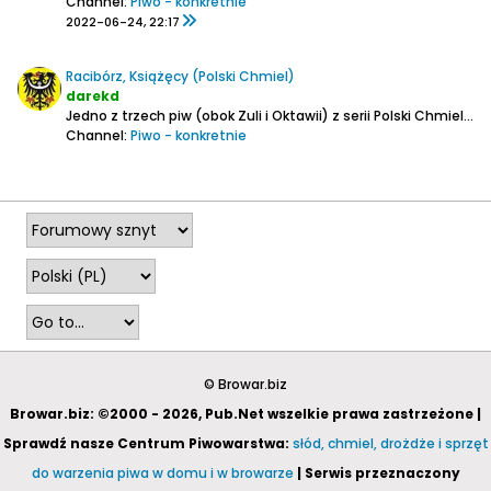
Channel:
Piwo - konkretnie
2022-06-24, 22:17
Racibórz, Książęcy (Polski Chmiel)
darekd
Jedno z trzech piw (obok Zuli i Oktawii) z serii Polski Chmiel, która jest do dostania w Aldi.
Channel:
Piwo - konkretnie
2022-06-24, 21:39
© Browar.biz
Browar.biz: ©2000 - 2026, Pub.Net wszelkie prawa zastrzeżone |
Sprawdź nasze Centrum Piwowarstwa:
słód, chmiel, drożdże i sprzęt
do warzenia piwa w domu i w browarze
| Serwis przeznaczony