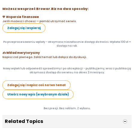
Możesz wesprzeć Browar.Biz na dwa sposoby:
💛 Wsparcie finansowe
Jeśli możesz i chcesz — pomóż utrzymać serwis.
Zaloguj się i wspieraj
Po przeprocesowaniu wpłaty - otrzymasz niezwłocznie dostęp do treści. Wpłata 100 zł =
dostęp na rok.
✍️ Wkład merytoryczny
Napisz coś piwnego. Załóż temat lub dołącz do dyskusji.
Nowy wątek lub odpowiedź sprawdzimy i po akceptacji - publikujemy, wraz z publikacją
otrzymasz dostęp do serwisu na okres 2 miesięcy.
Zaloguj się i napisz coś na ten temat
Utwórz nowy wpis (w wybranym dziale)
Bez presji. Bez reklam. Z wyboru.
Related Topics