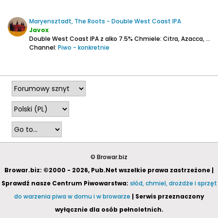
Maryensztadt, The Roots - Double West Coast IPA
Javox
Double West Coast IPA z alko 7.5%
Chmiele: Citra, Azacca, Idaho 7, Książęcy.
Channel:
Piwo - konkretnie
2024-10-31, 21:03
© Browar.biz
Browar.biz: ©2000 - 2026, Pub.Net wszelkie prawa zastrzeżone |
Sprawdź nasze Centrum Piwowarstwa:
słód, chmiel, drożdże i sprzęt
do warzenia piwa w domu i w browarze
| Serwis przeznaczony
wyłącznie dla osób pełnoletnich.