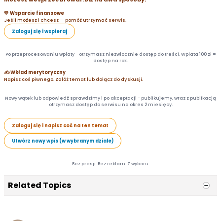
💛 Wsparcie finansowe
Jeśli możesz i chcesz — pomóż utrzymać serwis.
Zaloguj się i wspieraj
Po przeprocesowaniu wpłaty - otrzymasz niezwłocznie dostęp do treści. Wpłata 100 zł =
dostęp na rok.
✍️ Wkład merytoryczny
Napisz coś piwnego. Załóż temat lub dołącz do dyskusji.
Nowy wątek lub odpowiedź sprawdzimy i po akceptacji - publikujemy, wraz z publikacją
otrzymasz dostęp do serwisu na okres 2 miesięcy.
Zaloguj się i napisz coś na ten temat
Utwórz nowy wpis (w wybranym dziale)
Bez presji. Bez reklam. Z wyboru.
Related Topics