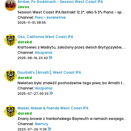
Amber, Po Godzinach - Session West Coast IPA
Javox
Session West Coast IPA
Ekstrakt 12.2*, alko 5.3%
Piana - spora potem pełna warstwa.
Channel:
Piwo - konkretnie
2025-11-01, 08:55
Oso, California West Coast IPA
darekd
Kraftowiec z Madrytu, założony przez dwóch Brytyjczyków, którzy początkowo warzyli domowo, potem kontraktowo, od 2024 warzą u siebie.
Channel:
Hiszpania
2025-08-16, 23:42
DouGall’s [Amalti], West Coast IPA
darekd
Niełatwo było znaleźć pochodzenie tego piwa, bo Amalti to kontraktowiec z kastylijskiego Valladolid a na puszce widnieje jako producent Cervezas Artesanales de Cantabria z Liérganes w Knatabrii. Na ggogle mapsie pod tym adresem widnieje browar DouGall’s. Piwo jest bezglutenowe, a takich właśnie...
Channel:
Hiszpania
2025-07-27, 00:33
Maisel, Maisel & Friends West Coast IPA
darekd
Znany browar z frankońskiego Bayreuth w ramach swojego projektu Maisel & Friends już od dobrych paru lat z zaprzyjaźnionymi piwowarami bardzo mocno już rozkręcił ten udany projekt, szczególnie limitowanych piw:
Channel:
Niemcy
2023-07-20, 11:36