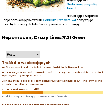
Dodaj swoją cegiełkę
teraz
!
Nieustające wsparcie
daje nam sklep piwowarski
Centrum Piwowarstwa
pokrywając
resztę brakujących talarów - zapraszamy na zakupy!
Nepomucen, Crazy Lines#41 Green
Treść dla wspierających
Treść dostępna jest dla osób, które wspierają działanie
Browar.Bizu
.
To nic nowego. Za wszystko, co tu widzisz (i za to, czego jeszcze nie widzisz), ktoś płaci
— pracą, wiedzą albo pieniędzmi.
Browar.Biz to miejsce bez reklam, sponsorów i ukrytych interesów. Istnieje wyłącznie
dzięki ludziom, którzy uznali, że warto.
Aktualny poziom wsparcia:
41%
To cel finansowy umożliwiający podstawowe działanie serwisu.
Możesz wesprzeć Browar.Biz na dwa sposoby: