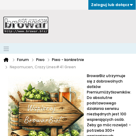
Zaloguj lub dołącz
Forum
Piwo
Piwo - konkretnie
Nepomucen, Crazy Lines#41 Green
BrowarBiz utrzymuje
się z dobrowolnych
datków
PremiumUżytkowników.
Do absolutne
podstawowego
działania serwisu
niezbędnych jest 100
wspierających osób.
Żeby go móc rozwijać -
potrzeba 300+
wspierających.