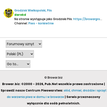
Grodzisk Wielkopolski, Pils
darekd
Na stronie występuje jako Grodziski Pils:
https://browargrodzisk.com/piwa/grodziski-pils/
Channel:
Piwo - konkretnie
2025-05-24, 01:06
© Browar.biz
Browar.biz: ©2000 - 2026, Pub.Net wszelkie prawa zastrzeżone |
Sprawdź nasze Centrum Piwowarstwa:
słód, chmiel, drożdże i sprzęt
do warzenia piwa w domu i w browarze
| Serwis przeznaczony
wyłącznie dla osób pełnoletnich.