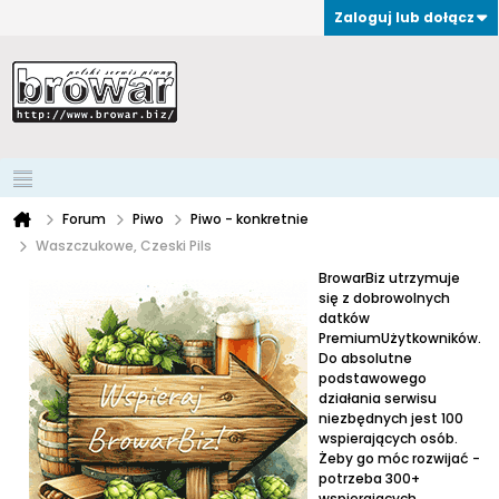
Zaloguj lub dołącz
Forum
Piwo
Piwo - konkretnie
Waszczukowe, Czeski Pils
BrowarBiz utrzymuje
się z dobrowolnych
datków
PremiumUżytkowników.
Do absolutne
podstawowego
działania serwisu
niezbędnych jest 100
wspierających osób.
Żeby go móc rozwijać -
potrzeba 300+
wspierających.