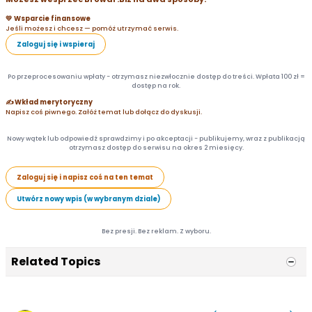
💛 Wsparcie finansowe
Jeśli możesz i chcesz — pomóż utrzymać serwis.
Zaloguj się i wspieraj
Po przeprocesowaniu wpłaty - otrzymasz niezwłocznie dostęp do treści. Wpłata 100 zł =
dostęp na rok.
✍️ Wkład merytoryczny
Napisz coś piwnego. Załóż temat lub dołącz do dyskusji.
Nowy wątek lub odpowiedź sprawdzimy i po akceptacji - publikujemy, wraz z publikacją
otrzymasz dostęp do serwisu na okres 2 miesięcy.
Zaloguj się i napisz coś na ten temat
Utwórz nowy wpis (w wybranym dziale)
Bez presji. Bez reklam. Z wyboru.
Related Topics