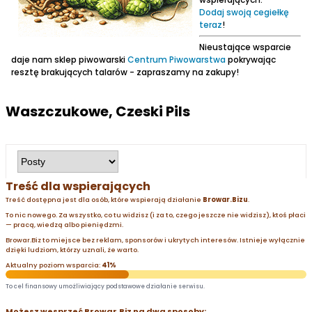
Dodaj swoją cegiełkę
teraz
!
Nieustające wsparcie
daje nam sklep piwowarski
Centrum Piwowarstwa
pokrywając
resztę brakujących talarów - zapraszamy na zakupy!
Waszczukowe, Czeski Pils
Treść dla wspierających
Treść dostępna jest dla osób, które wspierają działanie
Browar.Bizu
.
To nic nowego. Za wszystko, co tu widzisz (i za to, czego jeszcze nie widzisz), ktoś płaci
— pracą, wiedzą albo pieniędzmi.
Browar.Biz to miejsce bez reklam, sponsorów i ukrytych interesów. Istnieje wyłącznie
dzięki ludziom, którzy uznali, że warto.
Aktualny poziom wsparcia:
41%
To cel finansowy umożliwiający podstawowe działanie serwisu.
Możesz wesprzeć Browar.Biz na dwa sposoby: