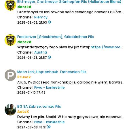
Rittmayer, Craftmayer Grünhopfen Pils (Hallertauer Blanc)
darekd
Craftmayer to limitowana seria cenionego browaru z Górnej Frankonii.
Channel:
Niemcy
2025-09-08, 21:03
Frastanzer [Grieskirchen], Grieskirchner Pils
darekd
Wątek dotyczący tego piwa był już tutaj:
https://www.browar.biz/forum/piwo/pi...skirchner-pils
Channel:
Austria
2026-06-23, 21:57
Moon Lark, Hopfenhaub. Franconian Pils
Prusak
Alk. 5, 1%
Dlaczego frankoński pils, dalibóg nie wiem.
Barwa jaśniutka, piana obfita, szybko znikająca, dziurawa, słabe ślady na szkle.
Channel:
Piwo - konkretnie
2026-01-10, 17:43
BG SA Zabrze, Łomża Pils
AaLeX
Dziwny ten pils. Słodki. W tle nuty goryczkowe, ale naprawdę marginalne. Jako mieszkaniec Niemiec, nie jestem nauczony takich pilsów. Kolejny polski pils z woltażem 6%. Przecież to jest absurd i nie spełnia definicji tego gatunku. Barwa złota. Piana została. Zapach ziołowy, chmielowy. Tylko...
Channel:
Piwo - konkretnie
2024-08-08, 18:31