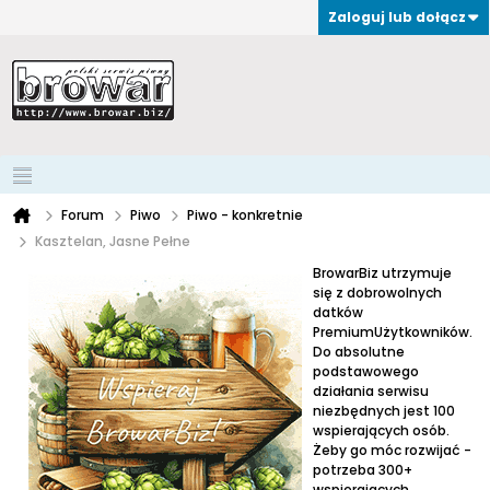
Zaloguj lub dołącz
Forum
Piwo
Piwo - konkretnie
Kasztelan, Jasne Pełne
BrowarBiz utrzymuje
się z dobrowolnych
datków
PremiumUżytkowników.
Do absolutne
podstawowego
działania serwisu
niezbędnych jest 100
wspierających osób.
Żeby go móc rozwijać -
potrzeba 300+
wspierających.