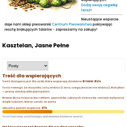
Dodaj swoją cegiełkę
teraz
!
Nieustające wsparcie
daje nam sklep piwowarski
Centrum Piwowarstwa
pokrywając
resztę brakujących talarów - zapraszamy na zakupy!
Kasztelan, Jasne Pełne
Treść dla wspierających
Treść dostępna jest dla osób, które wspierają działanie
Browar.Bizu
.
To nic nowego. Za wszystko, co tu widzisz (i za to, czego jeszcze nie widzisz), ktoś płaci
— pracą, wiedzą albo pieniędzmi.
Browar.Biz to miejsce bez reklam, sponsorów i ukrytych interesów. Istnieje wyłącznie
dzięki ludziom, którzy uznali, że warto.
Aktualny poziom wsparcia:
41%
To cel finansowy umożliwiający podstawowe działanie serwisu.
Możesz wesprzeć Browar.Biz na dwa sposoby: