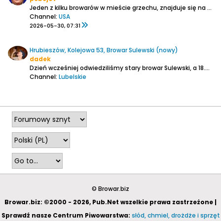
Jeden z kilku browarów w mieście grzechu, znajduje się na uboczu z dala od jaskiń hazardu, nieopodal początkowej stacji kolei jednoszynowej Monorail "Sahara".
Channel:
USA
2026-05-30, 07:31
Hrubieszów, Kolejowa 53, Browar Sulewski (nowy)
dadek
Dzień wcześniej odwiedziliśmy stary browar Sulewski, a 18.04.2026 dzięki uprzejmości jednego z piwowarów Krzyśka (rodem z Sosnowca
Channel:
Lubelskie
2026-05-14, 00:22
© Browar.biz
Browar.biz: ©2000 - 2026, Pub.Net wszelkie prawa zastrzeżone |
Sprawdź nasze Centrum Piwowarstwa:
słód, chmiel, drożdże i sprzęt