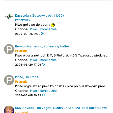
Kasztelan, Žatecký světlý ležák
kaczka116
Piwo gotowe do oceny
Channel:
Piwo - konkretnie
2020-09-19, 12:39
Browar Kamienna, Kamienny Helles
Prusak
Piwo o parametrach E: 11, 5 Plato, A: 4,6%
Trzeba powiedzieć od razu, że wybitne (nie w znaczeniu jakie nadają temu słowu twórcy Kanału Zero). Zgadzam się z abernacką, że to piękny debiut.
Channel:
Piwo - konkretnie
2026-06-20, 17:06
Pinta, Ein Kranz
Prusak
Pinta wypuszcza piwo kolońskie i pite po puszkowym produkcie Ziemi Obiecanej wytrzymuje konkrencję i nawet ją przebija,
Channel:
Piwo - konkretnie
2026-06-05, 19:23
USA, Nevada, Las Vegas, S Main St. Ste. 120, Able Baker Brewing
pebejot