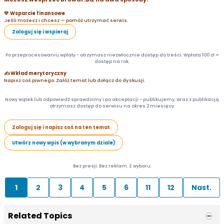
💛 Wsparcie finansowe
Jeśli możesz i chcesz — pomóż utrzymać serwis.
Zaloguj się i wspieraj
Po przeprocesowaniu wpłaty - otrzymasz niezwłocznie dostęp do treści. Wpłata 100 zł =
dostęp na rok.
✍️ Wkład merytoryczny
Napisz coś piwnego. Załóż temat lub dołącz do dyskusji.
Nowy wątek lub odpowiedź sprawdzimy i po akceptacji - publikujemy, wraz z publikacją
otrzymasz dostęp do serwisu na okres 2 miesięcy.
Zaloguj się i napisz coś na ten temat
Utwórz nowy wpis (w wybranym dziale)
Bez presji. Bez reklam. Z wyboru.
1
2
3
4
5
6
11
12
Nast.
Related Topics