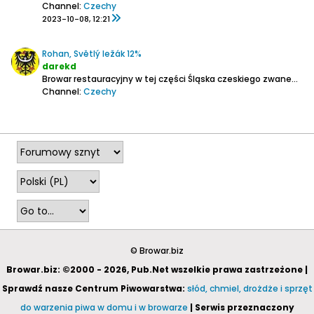
Channel:
Czechy
2023-10-08, 12:21
Rohan, Světlý ležák 12%
darekd
Browar restauracyjny w tej części Śląska czeskiego zwanego m.in. Kraikiem Hulczyńskim, tuż przy granicy z Polską na wysokości Raciborza.
Channel:
Czechy
2026-04-01, 22:10
© Browar.biz
Browar.biz: ©2000 - 2026, Pub.Net wszelkie prawa zastrzeżone |
Sprawdź nasze Centrum Piwowarstwa:
słód, chmiel, drożdże i sprzęt
do warzenia piwa w domu i w browarze
| Serwis przeznaczony