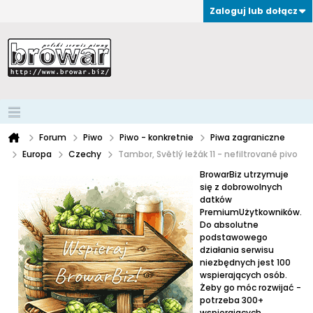
Zaloguj lub dołącz
Forum
Piwo
Piwo - konkretnie
Piwa zagraniczne
Europa
Czechy
Tambor, Světlý ležák 11 - nefiltrované pivo
BrowarBiz utrzymuje
się z dobrowolnych
datków
PremiumUżytkowników.
Do absolutne
podstawowego
działania serwisu
niezbędnych jest 100
wspierających osób.
Żeby go móc rozwijać -
potrzeba 300+
wspierających.