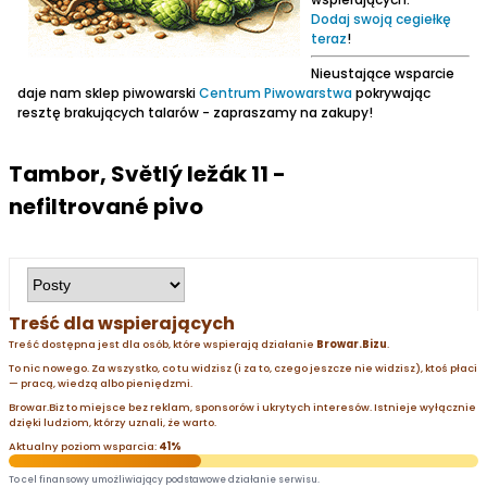
Dodaj swoją cegiełkę
teraz
!
Nieustające wsparcie
daje nam sklep piwowarski
Centrum Piwowarstwa
pokrywając
resztę brakujących talarów - zapraszamy na zakupy!
Tambor, Světlý ležák 11 -
nefiltrované pivo
Treść dla wspierających
Treść dostępna jest dla osób, które wspierają działanie
Browar.Bizu
.
To nic nowego. Za wszystko, co tu widzisz (i za to, czego jeszcze nie widzisz), ktoś płaci
— pracą, wiedzą albo pieniędzmi.
Browar.Biz to miejsce bez reklam, sponsorów i ukrytych interesów. Istnieje wyłącznie
dzięki ludziom, którzy uznali, że warto.
Aktualny poziom wsparcia:
41%
To cel finansowy umożliwiający podstawowe działanie serwisu.