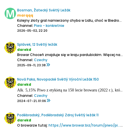
Bosman, Žatecký Světlý Ležák
marqqq
Kolejny złoty gral namierzony chyba w Lidlu, choć w Biedronce też widziałem, ale nie wiem czy też Szczecin. Właściwie to nie kupuję Żateca, bo kiedyś był nawet fajny, ale przekształcił się w tatrożubroharnasia.
Channel:
Piwo - konkretnie
2026-05-02, 22:20
Splávek, 12 Světlý ležák
darekd
Browar Choceň znajduje się w kraju pardubickim.
Więcej na jego temat tu:
Channel:
Czechy
2025-09-11, 23:38
Nová Paka, Novopacké Světlý Výroční Ležák 150
darekd
Alk. 5,15%
Piwo z etykietą na 150 lecie browaru (2022 r.), która spodobała się chyba polskiemu dystrybutorowi, w związku z czym butla PET 1,5l. jest dostępny w Polsce. Te butelki PET nowopacki browar wciska również po marketach w Czechach i zazwyczaj są to mixy ich dotychczasowych
Channel:
Czechy
2024-07-21, 01:06
Poděbradský, Poděbradský Zdroj Světlý ležák 11
darekd
O browarze tutaj:
https://www.browar.biz/forum/piwo/pi...pod%C4%9Bbrady