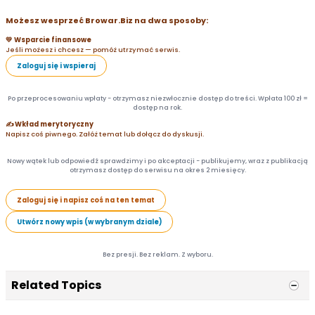
Możesz wesprzeć Browar.Biz na dwa sposoby:
💛 Wsparcie finansowe
Jeśli możesz i chcesz — pomóż utrzymać serwis.
Zaloguj się i wspieraj
Po przeprocesowaniu wpłaty - otrzymasz niezwłocznie dostęp do treści. Wpłata 100 zł =
dostęp na rok.
✍️ Wkład merytoryczny
Napisz coś piwnego. Załóż temat lub dołącz do dyskusji.
Nowy wątek lub odpowiedź sprawdzimy i po akceptacji - publikujemy, wraz z publikacją
otrzymasz dostęp do serwisu na okres 2 miesięcy.
Zaloguj się i napisz coś na ten temat
Utwórz nowy wpis (w wybranym dziale)
Bez presji. Bez reklam. Z wyboru.
Related Topics