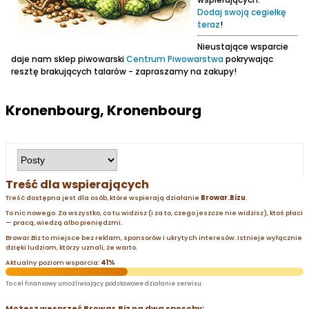
Dodaj swoją cegiełkę
teraz
!
Nieustające wsparcie
daje nam sklep piwowarski
Centrum Piwowarstwa
pokrywając
resztę brakujących talarów - zapraszamy na zakupy!
Kronenbourg, Kronenbourg
Treść dla wspierających
Treść dostępna jest dla osób, które wspierają działanie
Browar.Bizu
.
To nic nowego. Za wszystko, co tu widzisz (i za to, czego jeszcze nie widzisz), ktoś płaci
— pracą, wiedzą albo pieniędzmi.
Browar.Biz to miejsce bez reklam, sponsorów i ukrytych interesów. Istnieje wyłącznie
dzięki ludziom, którzy uznali, że warto.
Aktualny poziom wsparcia:
41%
To cel finansowy umożliwiający podstawowe działanie serwisu.
Możesz wesprzeć Browar.Biz na dwa sposoby: