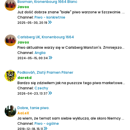
Bosman, Kronenbourg 1664 Blanc
Javox
Już dość dobrze znane "białe" piwo warzone w Szczecinie.
Zawa
Channel:
Piwo - konkretnie
2025-05-30, 20:19
Carlsberg UK, Kronenbourg 1664
Javox
Piwo aktualnie warzy się w Carlsberg Marston's.
Zmniejszono zawartość alko do 4.6%
Channel:
Anglia
2024-05-15, 00:34
Podkováň, Zlatý Pramen Pilsner
darekd
Bardzo się zdziwiłem jak na puszcze tego piwa marketowego produkowanego dotąd przez browar w Nowej Pace zauważyłem, że producentem jest Podkováň
Channel:
Czechy
2026-04-23, 13:37
Dobre, tanie piwo.
AaLeX
Ja wiem, że temat sam siebie wyklucza, ale skoro Niemcy potrafią zrobić dobre piwo w cenie 30ct, to dlaczego u nas tak się nie da? Nie oczekuję już tak niskiej ceny, ale ciekaw jestem Waszego zdania drodzy Piwosze, jakie piwo w cenie powiedzmy 2-2,5zł jest Waszym zdaniem najlepsze. U mnie na...
Channel:
Piwo - ogólne
2019-12-18, 15:11