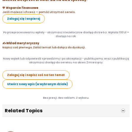
💛 Wsparcie finansowe
Jeśli możesz i chcesz — pomóż utrzymać serwis.
Zaloguj się i wspieraj
Po przeprocesowaniu wpłaty - otrzymasz niezwłocznie dostęp do treści. Wpłata 100 zł =
dostęp na rok.
✍️ Wkład merytoryczny
Napisz coś piwnego. Załóż temat lub dołącz do dyskusji.
Nowy wątek lub odpowiedź sprawdzimy i po akceptacji - publikujemy, wraz z publikacją
otrzymasz dostęp do serwisu na okres 2 miesięcy.
Zaloguj się i napisz coś na ten temat
Utwórz nowy wpis (w wybranym dziale)
Bez presji. Bez reklam. Z wyboru.
Related Topics