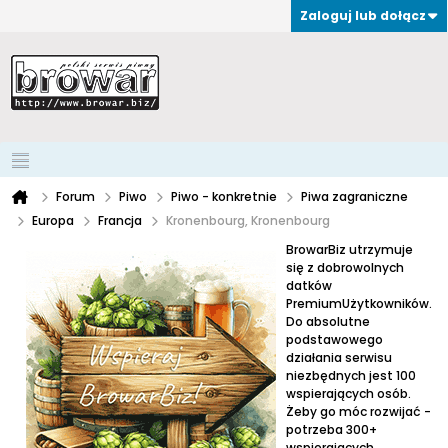
Zaloguj lub dołącz
Forum
Piwo
Piwo - konkretnie
Piwa zagraniczne
Europa
Francja
Kronenbourg, Kronenbourg
BrowarBiz utrzymuje
się z dobrowolnych
datków
PremiumUżytkowników.
Do absolutne
podstawowego
działania serwisu
niezbędnych jest 100
wspierających osób.
Żeby go móc rozwijać -
potrzeba 300+
wspierających.