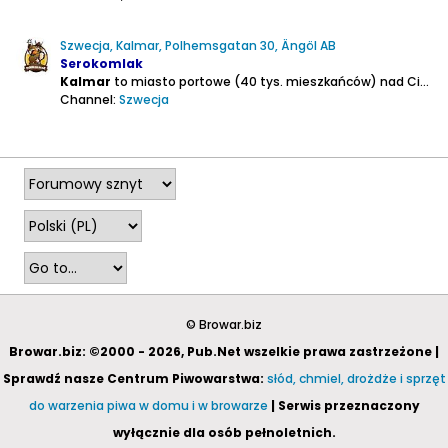
Szwecja, Kalmar, Polhemsgatan 30, Ängöl AB
Serokomlak
Kalmar
to miasto portowe (40 tys. mieszkańców) nad Cieśniną Kalmarską, znane z historii z Unii Kalmarskiej z 1397 r., wiążącej Szwecję, Danię i Norwegię unią personalną. W jej następstwie, na zamku w Kalmarze, koronowano władcę tych trzech królestw skandynawskich - Eryka Pomorskiego...
Channel:
Szwecja
2025-09-28, 21:34
© Browar.biz
Browar.biz: ©2000 - 2026, Pub.Net wszelkie prawa zastrzeżone |
Sprawdź nasze Centrum Piwowarstwa:
słód, chmiel, drożdże i sprzęt
do warzenia piwa w domu i w browarze
| Serwis przeznaczony
wyłącznie dla osób pełnoletnich.