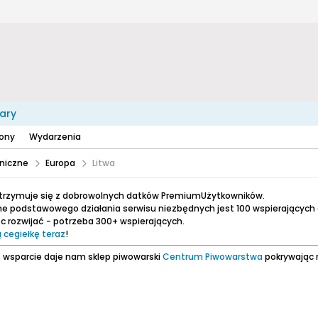
ary
zony
Wydarzenia
niczne
Europa
Litwa
utrzymuje się z dobrowolnych datków PremiumUżytkowników.
e podstawowego działania serwisu niezbędnych jest 100 wspierających
 rozwijać - potrzeba 300+ wspierających.
 cegiełkę teraz
!
 wsparcie daje nam sklep piwowarski
Centrum Piwowarstwa
pokrywając 