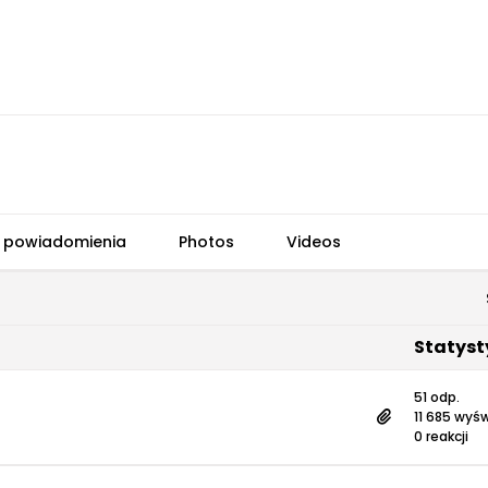
 powiadomienia
Photos
Videos
Statyst
51 odp.
11 685 wyśw
0 reakcji