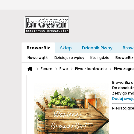
BrowarBiz
Sklep
Dziennik Piwny
Brow
Nowe wątki
Dzisiejsze wpisy
Kto i gdzie
BrowarBi
Forum
Piwo
Piwo - konkretnie
Piwa zagra
BrowarBiz 
Do absolutn
Żeby go móc
Dodaj swoją
Nieustające