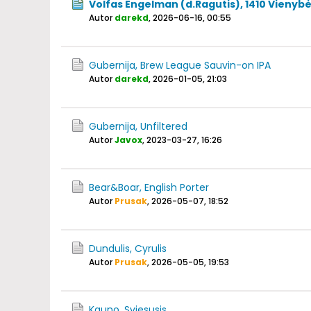
Volfas Engelman (d.Ragutis), 1410 Vienyb
Autor
darekd
,
2026-06-16, 00:55
Gubernija, Brew League Sauvin-on IPA
Autor
darekd
,
2026-01-05, 21:03
Gubernija, Unfiltered
Autor
Javox
,
2023-03-27, 16:26
Bear&Boar, English Porter
Autor
Prusak
,
2026-05-07, 18:52
Dundulis, Cyrulis
Autor
Prusak
,
2026-05-05, 19:53
Kauno, Sviesusis