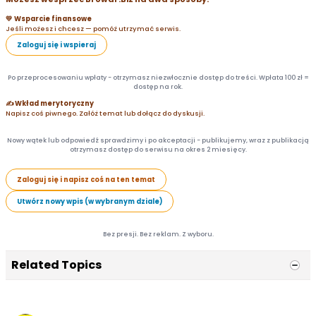
💛 Wsparcie finansowe
Jeśli możesz i chcesz — pomóż utrzymać serwis.
Zaloguj się i wspieraj
Po przeprocesowaniu wpłaty - otrzymasz niezwłocznie dostęp do treści. Wpłata 100 zł =
dostęp na rok.
✍️ Wkład merytoryczny
Napisz coś piwnego. Załóż temat lub dołącz do dyskusji.
Nowy wątek lub odpowiedź sprawdzimy i po akceptacji - publikujemy, wraz z publikacją
otrzymasz dostęp do serwisu na okres 2 miesięcy.
Zaloguj się i napisz coś na ten temat
Utwórz nowy wpis (w wybranym dziale)
Bez presji. Bez reklam. Z wyboru.
Related Topics