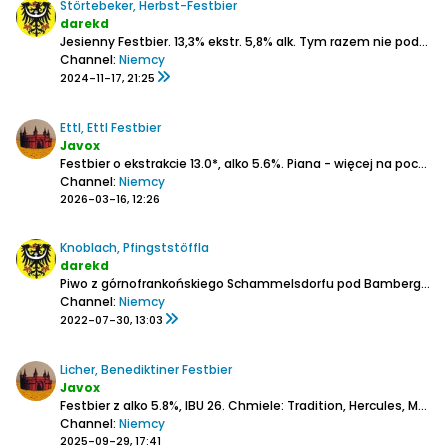
Störtebeker, Herbst-Festbier
darekd
Jesienny Festbier.
13,3% ekstr.
5,8% alk.
Tym razem nie podali jakie chmiele:
Channel:
Niemcy
2024-11-17, 21:25
Ettl, Ettl Festbier
Javox
Festbier o ekstrakcie 13.0*, alko 5.6%.
Piana - więcej na początku potem pełna warstewka.
Channel:
Niemcy
2026-03-16, 12:26
Knoblach, Pfingststöffla
darekd
Piwo z górnofrankońskiego Schammelsdorfu pod Bambergiem.
Channel:
Niemcy
2022-07-30, 13:03
Licher, Benediktiner Festbier
Javox
Festbier z alko 5.8%, IBU 26.
Chmiele: Tradition, Hercules, Magnum, Perle, Polaris.
Channel:
Niemcy
2025-09-29, 17:41