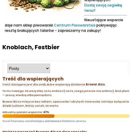
Dodaj swoją cegiełkę
teraz
!
Nieustające wsparcie
daje nam sklep piwowarski
Centrum Piwowarstwa
pokrywając
resztę brakujących talarów - zapraszamy na zakupy!
Knoblach, Festbier
Treść dla wspierających
Treść dostępna jest dla osób, które wspierają działanie
Browar.Bizu
.
To nic nowego. Za wszystko, co tu widzisz (i za to, czego jeszcze nie widzisz), ktoś płaci
— pracą, wiedzą albo pieniędzmi.
Browar.Biz to miejsce bez reklam, sponsorów i ukrytych interesów. Istnieje wyłącznie
dzięki ludziom, którzy uznali, że warto.
Aktualny poziom wsparcia:
41%
To cel finansowy umożliwiający podstawowe działanie serwisu.
Możesz wesprzeć Browar.Biz na dwa sposoby: