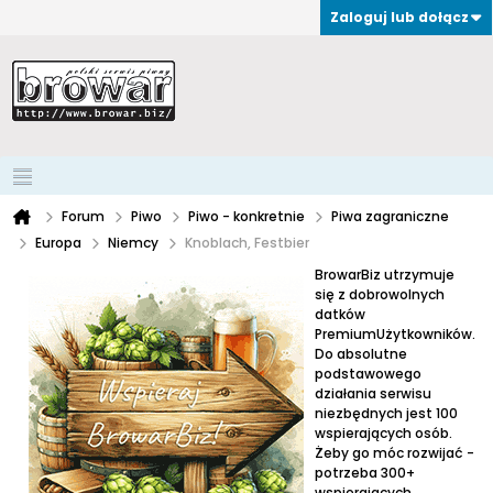
Zaloguj lub dołącz
Forum
Piwo
Piwo - konkretnie
Piwa zagraniczne
Europa
Niemcy
Knoblach, Festbier
BrowarBiz utrzymuje
się z dobrowolnych
datków
PremiumUżytkowników.
Do absolutne
podstawowego
działania serwisu
niezbędnych jest 100
wspierających osób.
Żeby go móc rozwijać -
potrzeba 300+
wspierających.