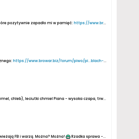
 które pozytywnie zapadło mi w pamięć:
https://www.browar.biz/forum/piwo/pi...blach-festbier
cznego:
https://www.browar.biz/forum/piwo/pi...blach-festbier
jest nieco
mel, chleb), leciutki chmiel
Piana - wysoka czapa, trwała, długa koronka, zostaje na szkle
świeżają FB i warzą. Można? Można!
Rzadka sprawa - wiedeńczyk spod Bambergu czyli vienna lager.