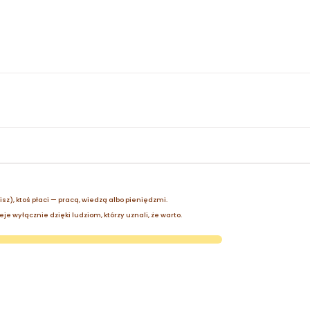
zisz), ktoś płaci — pracą, wiedzą albo pieniędzmi.
je wyłącznie dzięki ludziom, którzy uznali, że warto.