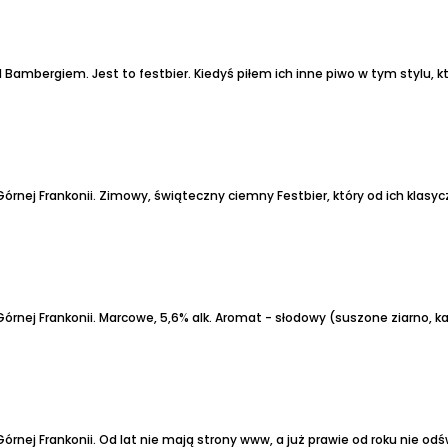
d Bambergiem.
Jest to festbier. Kiedyś piłem ich inne piwo w tym stylu,
rnej Frankonii.
Zimowy, świąteczny ciemny Festbier, który od ich klasy
rnej Frankonii.
Marcowe, 5,6% alk.
Aromat - słodowy (suszone ziarno, kar
rnej Frankonii.
Od lat nie mają strony www, a już prawie od roku nie od