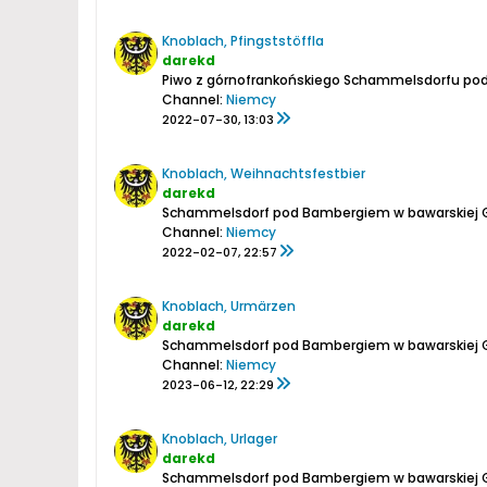
Knoblach, Pfingststöffla
darekd
Piwo z górnofrankońskiego Schammelsdorfu po
Channel:
Niemcy
2022-07-30, 13:03
Knoblach, Weihnachtsfestbier
darekd
Schammelsdorf pod Bambergiem w bawarskiej Gó
Channel:
Niemcy
2022-02-07, 22:57
Knoblach, Urmärzen
darekd
Schammelsdorf pod Bambergiem w bawarskiej Gó
Channel:
Niemcy
2023-06-12, 22:29
Knoblach, Urlager
darekd
Schammelsdorf pod Bambergiem w bawarskiej Gó