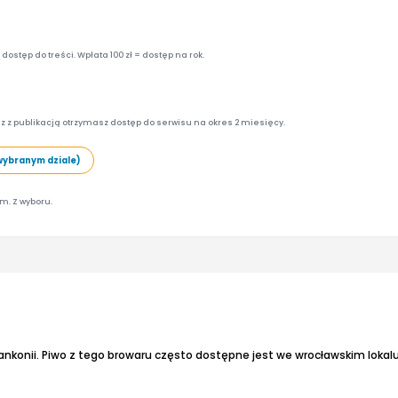
ostęp do treści. Wpłata 100 zł = dostęp na rok.
z z publikacją otrzymasz dostęp do serwisu na okres 2 miesięcy.
wybranym dziale)
am. Z wyboru.
ankonii. Piwo z tego browaru często dostępne jest we wrocławskim lokalu