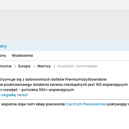
ary
zony
Wydarzenia
niczne
Europa
Niemcy
Knoblach, Sommerbier
utrzymuje się z dobrowolnych datków PremiumUżytkowników.
e podstawowego działania serwisu niezbędnych jest 100 wspierających
 rozwijać - potrzeba 300+ wspierających.
 cegiełkę teraz
!
 wsparcie daje nam sklep piwowarski
Centrum Piwowarstwa
pokrywając 