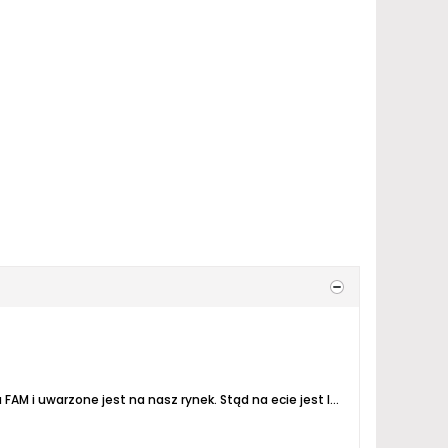
 FAM i uwarzone jest na nasz rynek.
Stąd na ecie jest logo lokalu oraz browaru Moon Lark (nie wiem jaka jest rola tego browaru przy warzeniu, bo w swoich mediach ledwo się...