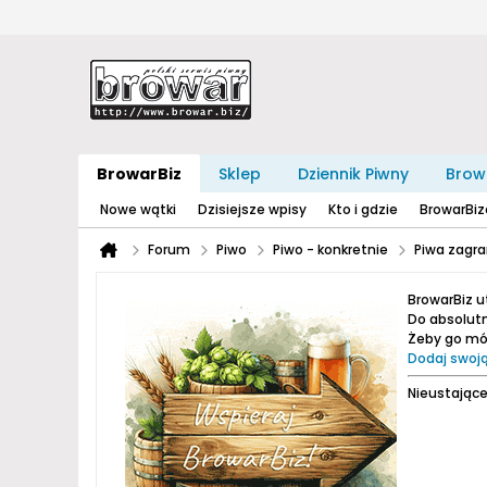
BrowarBiz
Sklep
Dziennik Piwny
Brow
Nowe wątki
Dzisiejsze wpisy
Kto i gdzie
BrowarBi
Forum
Piwo
Piwo - konkretnie
Piwa zagra
BrowarBiz 
Do absolutn
Żeby go móc
Dodaj swoją
Nieustające