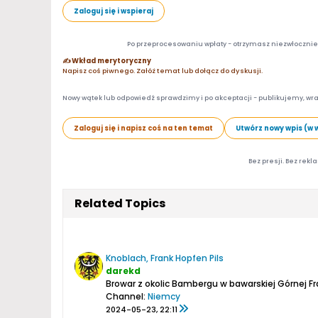
Zaloguj się i wspieraj
Po przeprocesowaniu wpłaty - otrzymasz niezwłocznie d
✍️ Wkład merytoryczny
Napisz coś piwnego. Załóż temat lub dołącz do dyskusji.
Nowy wątek lub odpowiedź sprawdzimy i po akceptacji - publikujemy, wra
Zaloguj się i napisz coś na ten temat
Utwórz nowy wpis (w 
Bez presji. Bez rekl
Related Topics
Knoblach, Frank Hopfen Pils
darekd
Browar z okolic Bambergu w bawarskiej Górnej Fr
Channel:
Niemcy
2024-05-23, 22:11