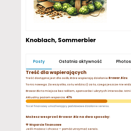
Knoblach, Sommerbier
Posty
Ostatnia aktywność
Photos
Treść dla wspierających
Treść dostępna jest dla osób, które wspierają działanie
Browar.Bizu
.
To nic nowego. Za wszystko, co tu widzisz (i za to, czego jeszcze nie wid
Browar.Biz to miejsce bez reklam, sponsorów i ukrytych interesów. Istnie
Aktualny poziom wsparcia:
41%
To cel finansowy umożliwiający podstawowe działanie serwisu.
Możesz wesprzeć Browar.Biz na dwa sposoby:
💛 Wsparcie finansowe
Jeśli możesz i chcesz — pomóż utrzymać serwis.