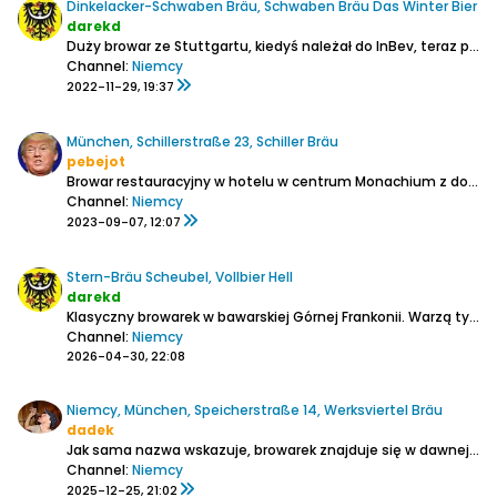
Dinkelacker-Schwaben Bräu, Schwaben Bräu Das Winter Bier
darekd
Duży browar ze Stuttgartu, kiedyś należał do InBev, teraz ponownie niezależny
Channel:
Niemcy
2022-11-29, 19:37
München, Schillerstraße 23, Schiller Bräu
pebejot
Browar restauracyjny w hotelu w centrum Monachium z doskonałą lokalizacją, 5 minut spacerem od głównego dworca kolejowego.
Channel:
Niemcy
2023-09-07, 12:07
Stern-Bräu Scheubel, Vollbier Hell
darekd
Klasyczny browarek w bawarskiej Górnej Frankonii. Warzą tylko dwa rodzaje piwa. Oprócz tego jeszcze ciemne.
Channel:
Niemcy
2026-04-30, 22:08
Niemcy, München, Speicherstraße 14, Werksviertel Bräu
dadek
Jak sama nazwa wskazuje, browarek znajduje się w dawnej dzielnicy przemysłowej, przekształconej w rozrywkową. Łatwo się tu dostać koleją, tramwajem lub metrem do dworca München Ost i przejść pod torami długim pieszo-rowerowym tunelem ozdobionym artystycznym graffiti. Po drugiej stronie wychodzimy...
Channel:
Niemcy
2025-12-25, 21:02