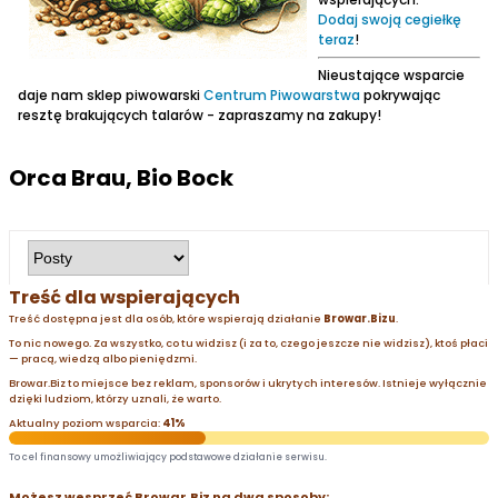
Dodaj swoją cegiełkę
teraz
!
Nieustające wsparcie
daje nam sklep piwowarski
Centrum Piwowarstwa
pokrywając
resztę brakujących talarów - zapraszamy na zakupy!
Orca Brau, Bio Bock
Treść dla wspierających
Treść dostępna jest dla osób, które wspierają działanie
Browar.Bizu
.
To nic nowego. Za wszystko, co tu widzisz (i za to, czego jeszcze nie widzisz), ktoś płaci
— pracą, wiedzą albo pieniędzmi.
Browar.Biz to miejsce bez reklam, sponsorów i ukrytych interesów. Istnieje wyłącznie
dzięki ludziom, którzy uznali, że warto.
Aktualny poziom wsparcia:
41%
To cel finansowy umożliwiający podstawowe działanie serwisu.
Możesz wesprzeć Browar.Biz na dwa sposoby: