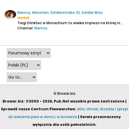
Niemcy, München, Schillerstraße 23, Schiller Bräu
dadek
Targi Drinktec w Monachium to wielka impreza na której nie brakuje piwa, jednak tradycją jest że każdego dnia po zamknięciu hal wystawowych odwiedzamy jakiś miejscowy browar.
Channel:
Niemcy
2025-12-05, 00:45
© Browar.biz
Browar.biz: ©2000 - 2026, Pub.Net wszelkie prawa zastrzeżone |
Sprawdź nasze Centrum Piwowarstwa:
słód, chmiel, drożdże i sprzęt
do warzenia piwa w domu i w browarze
| Serwis przeznaczony
wyłącznie dla osób pełnoletnich.