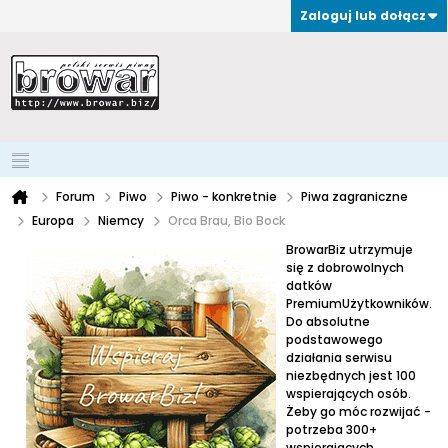
Zaloguj lub dołącz
Forum
Piwo
Piwo - konkretnie
Piwa zagraniczne
Europa
Niemcy
Orca Brau, Bio Bock
BrowarBiz utrzymuje
się z dobrowolnych
datków
PremiumUżytkowników.
Do absolutne
podstawowego
działania serwisu
niezbędnych jest 100
wspierających osób.
Żeby go móc rozwijać -
potrzeba 300+
wspierających.