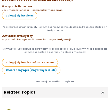
💛 Wsparcie finansowe
Jeśli możesz i chcesz — pomóż utrzymać serwis.
Zaloguj się i wspieraj
Po przeprocesowaniu wpłaty - otrzymasz niezwłocznie dostęp do treści. Wpłata 100 zł =
dostęp na rok.
✍️ Wkład merytoryczny
Napisz coś piwnego. Załóż temat lub dołącz do dyskusji.
Nowy wątek lub odpowiedź sprawdzimy i po akceptacji - publikujemy, wraz z publikacją
otrzymasz dostęp do serwisu na okres 2 miesięcy.
Zaloguj się i napisz coś na ten temat
Utwórz nowy wpis (w wybranym dziale)
Bez presji. Bez reklam. Z wyboru.
Related Topics