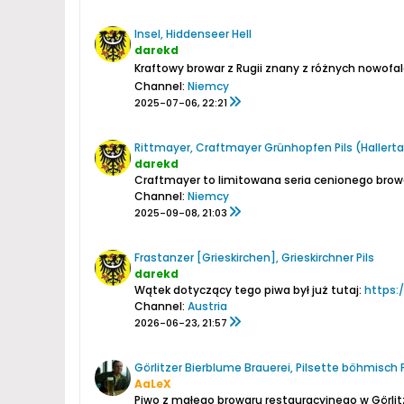
Insel, Hiddenseer Hell
darekd
Kraftowy browar z Rugii znany z różnych nowofal
Channel:
Niemcy
2025-07-06, 22:21
Rittmayer, Craftmayer Grünhopfen Pils (Hallerta
darekd
Craftmayer to limitowana seria cenionego browar
Channel:
Niemcy
2025-09-08, 21:03
Frastanzer [Grieskirchen], Grieskirchner Pils
darekd
Wątek dotyczący tego piwa był już tutaj:
https:
Channel:
Austria
2026-06-23, 21:57
Görlitzer Bierblume Brauerei, Pilsette böhmisch P
AaLeX