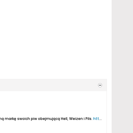
ą markę swoich piw obejmującą Hell, Weizen i Pils.
https://insel-brauerei.de/Hiddenseer/hiddenseer-biere/