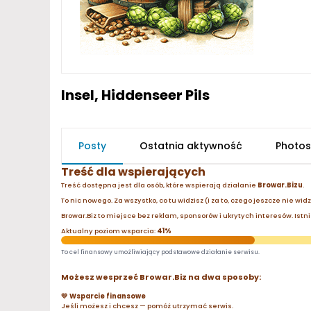
Insel, Hiddenseer Pils
Posty
Ostatnia aktywność
Photos
Treść dla wspierających
Treść dostępna jest dla osób, które wspierają działanie
Browar.Bizu
.
To nic nowego. Za wszystko, co tu widzisz (i za to, czego jeszcze nie wid
Browar.Biz to miejsce bez reklam, sponsorów i ukrytych interesów. Istnie
Aktualny poziom wsparcia:
41%
To cel finansowy umożliwiający podstawowe działanie serwisu.
Możesz wesprzeć Browar.Biz na dwa sposoby:
💛 Wsparcie finansowe
Jeśli możesz i chcesz — pomóż utrzymać serwis.