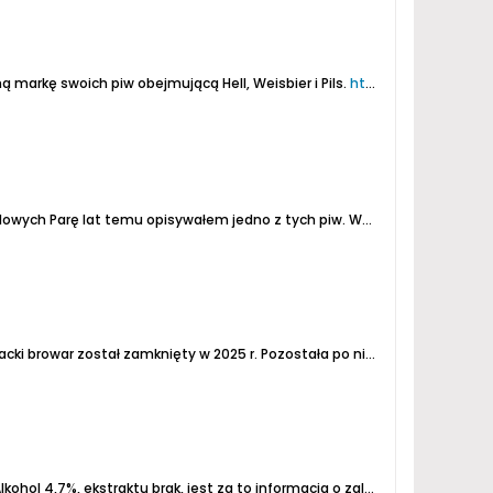
 markę swoich piw obejmującą Hell, Weisbier i Pils.
https://insel-brauerei.de/Hiddenseer/hiddenseer-biere/
elowych
Parę lat temu opisywałem jedno z tych piw. Wtedy był Pils był chmielony odmianą Mittelfrüh
ł zamknięty w 2025 r. Pozostała po nim marka warzona w browarze Frastanzer (Vorarlberg)...
Piwo z małego browaru restauracyjnego w Görlitz, 100m od pieszego mostu granicznego. Określane jest jako czeski Pils. Alkohol 4,7%, ekstraktu brak, jest za to informacja o zalecanej temperaturze serwowania wynoszącej 6-7 stopni. Piwo jest mętne, co jest zaskakujące, jak na Pilsa. Zapach bardzo...