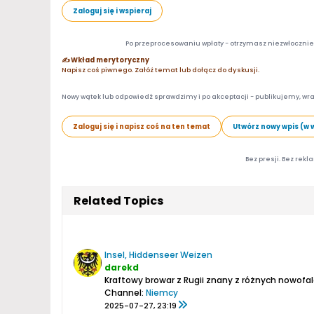
Zaloguj się i wspieraj
Po przeprocesowaniu wpłaty - otrzymasz niezwłocznie d
✍️ Wkład merytoryczny
Napisz coś piwnego. Załóż temat lub dołącz do dyskusji.
Nowy wątek lub odpowiedź sprawdzimy i po akceptacji - publikujemy, wra
Zaloguj się i napisz coś na ten temat
Utwórz nowy wpis (w 
Bez presji. Bez rekl
Related Topics
Insel, Hiddenseer Weizen
darekd
Kraftowy browar z Rugii znany z różnych nowofal
Channel:
Niemcy
2025-07-27, 23:19