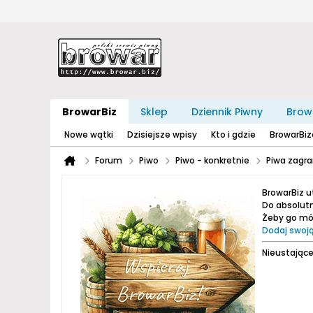
BrowarBiz
Sklep
Dziennik Piwny
Brow
Nowe wątki
Dzisiejsze wpisy
Kto i gdzie
BrowarBi
Forum
Piwo
Piwo - konkretnie
Piwa zagra
BrowarBiz 
Do absolutn
Żeby go móc
Dodaj swoją
Nieustające