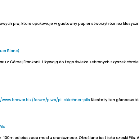
owych piw, które opakowuje w gustowny papier stworzył różnież klasyczną
uer Blanc)
u z Górnej Frankonii.
Używają do tego świeżo zebranych szyszek chmi
//www.browar.biz/forum/piwo/pi...skirchner-pils
Niestety ten górnoaustriacki browar zosta
ils