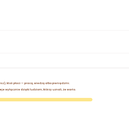
zisz), ktoś płaci — pracą, wiedzą albo pieniędzmi.
je wyłącznie dzięki ludziom, którzy uznali, że warto.