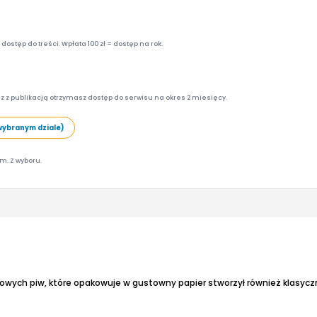
ostęp do treści. Wpłata 100 zł = dostęp na rok.
z z publikacją otrzymasz dostęp do serwisu na okres 2 miesięcy.
wybranym dziale)
am. Z wyboru.
owych piw, które opakowuje w gustowny papier stworzył również klasyczn