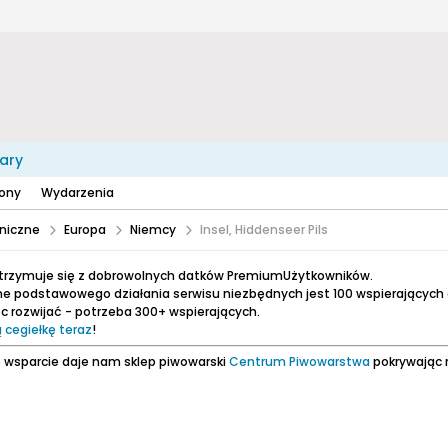
ary
zony
Wydarzenia
niczne
Europa
Niemcy
Insel, Hiddenseer Pils
utrzymuje się z dobrowolnych datków PremiumUżytkowników.
e podstawowego działania serwisu niezbędnych jest 100 wspierających
 rozwijać - potrzeba 300+ wspierających.
 cegiełkę teraz
!
 wsparcie daje nam sklep piwowarski
Centrum Piwowarstwa
pokrywając 