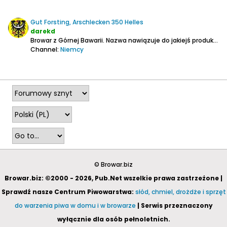
Gut Forsting, Arschlecken 350 Helles
darekd
Browar z Górnej Bawarii.
Nazwa nawiązuje do jakiejś produkcji satyrycznej.
Channel:
Niemcy
2025-12-28, 00:07
© Browar.biz
Browar.biz: ©2000 - 2026, Pub.Net wszelkie prawa zastrzeżone |
Sprawdź nasze Centrum Piwowarstwa:
słód, chmiel, drożdże i sprzęt
do warzenia piwa w domu i w browarze
| Serwis przeznaczony
wyłącznie dla osób pełnoletnich.