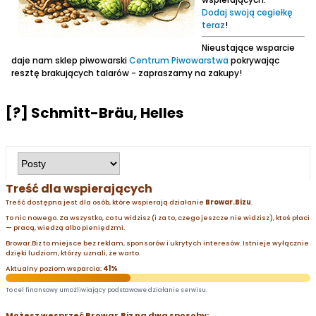
Dodaj swoją cegiełkę
teraz
!
Nieustające wsparcie
daje nam sklep piwowarski
Centrum Piwowarstwa
pokrywając
resztę brakujących talarów - zapraszamy na zakupy!
[?] Schmitt-Bräu, Helles
Treść dla wspierających
Treść dostępna jest dla osób, które wspierają działanie
Browar.Bizu
.
To nic nowego. Za wszystko, co tu widzisz (i za to, czego jeszcze nie widzisz), ktoś płaci
— pracą, wiedzą albo pieniędzmi.
Browar.Biz to miejsce bez reklam, sponsorów i ukrytych interesów. Istnieje wyłącznie
dzięki ludziom, którzy uznali, że warto.
Aktualny poziom wsparcia:
41%
To cel finansowy umożliwiający podstawowe działanie serwisu.
Możesz wesprzeć Browar.Biz na dwa sposoby: