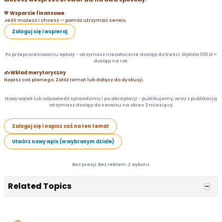
💛 Wsparcie finansowe
Jeśli możesz i chcesz — pomóż utrzymać serwis.
Zaloguj się i wspieraj
Po przeprocesowaniu wpłaty - otrzymasz niezwłocznie dostęp do treści. Wpłata 100 zł =
dostęp na rok.
✍️ Wkład merytoryczny
Napisz coś piwnego. Załóż temat lub dołącz do dyskusji.
Nowy wątek lub odpowiedź sprawdzimy i po akceptacji - publikujemy, wraz z publikacją
otrzymasz dostęp do serwisu na okres 2 miesięcy.
Zaloguj się i napisz coś na ten temat
Utwórz nowy wpis (w wybranym dziale)
Bez presji. Bez reklam. Z wyboru.
Related Topics