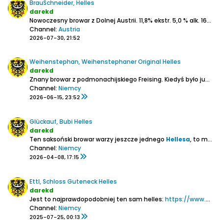
BrauSchneider, Helles
darekd
Nowoczesny browar z Dolnej Austrii.
11,8% ekstr.
5,0 % alk.
16 IBU
Channel:
Austria
2026-07-30, 21:52
Weihenstephan, Weihenstephaner Original Helles
darekd
Znany browar z podmonachijskiego Freising.
Kiedyś było już o ich hellesie:
Channel:
Niemcy
2026-06-15, 23:52
Glückauf, Bubi Helles
darekd
Ten saksoński browar warzy jeszcze jednego
Hellesa
, to ma jednak nieco inne parametry:
Channel:
Niemcy
2026-04-08, 17:15
Ettl, Schloss Guteneck Helles
darekd
Jest to najprawdopodobniej ten sam helles:
https://www.browar.biz/forum/piwo/pi...tl-ettl-helles
Channel:
Niemcy
2025-07-25, 00:13