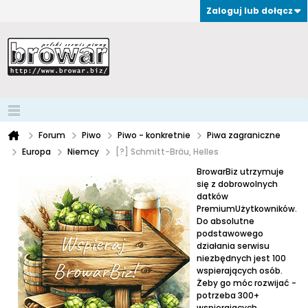
Zaloguj lub dołącz
Forum
Piwo
Piwo - konkretnie
Piwa zagraniczne
Europa
Niemcy
[?] Schmitt-Bräu, Helles
BrowarBiz utrzymuje
się z dobrowolnych
datków
PremiumUżytkowników.
Do absolutne
podstawowego
działania serwisu
niezbędnych jest 100
wspierających osób.
Żeby go móc rozwijać -
potrzeba 300+
wspierających.