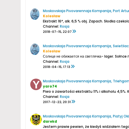
Moskovskaja Pivovarennaja Kompanija, Port Artu
Kolesław
Ekstrakt 16*, alk. 6,5 % obj.
Zapach. Słodka czekol
Channel:
Rosja
2018-07-15, 22:07
Moskovskaja Pivovarennaja Kompanija, Swietlia
Kolesław
Солнце не обижается на светлячка- lager.
Sołnce n
Channel:
Rosja
2018-04-15, 17:13
Moskovskaja Pivovarennaja Kompanija, Triehgorno
yaro74
Piwo o zawartości ekstraktu 11% i alkoholu 4,5%.
K
Channel:
Rosja
2017-12-22, 20:31
Moskovskaja Pivovarennaja Kompanija, Piatyj Oki
darekd
Jestem prawie pewien, że kiedyś widziałem tego