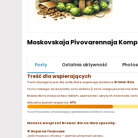
Moskovskaja Pivovarennaja Kompa
Posty
Ostatnia aktywność
Photos
Treść dla wspierających
Treść dostępna jest dla osób, które wspierają działanie
Browar.Bizu
.
To nic nowego. Za wszystko, co tu widzisz (i za to, czego jeszcze nie wid
Browar.Biz to miejsce bez reklam, sponsorów i ukrytych interesów. Istnie
Aktualny poziom wsparcia:
41%
To cel finansowy umożliwiający podstawowe działanie serwisu.
Możesz wesprzeć Browar.Biz na dwa sposoby:
💛 Wsparcie finansowe
Jeśli możesz i chcesz — pomóż utrzymać serwis.