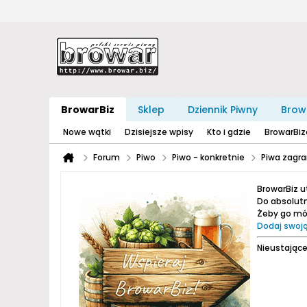
BrowarBiz
Sklep
Dziennik Piwny
Brow
Nowe wątki
Dzisiejsze wpisy
Kto i gdzie
BrowarBi
Forum
Piwo
Piwo - konkretnie
Piwa zagra
BrowarBiz 
Do absolutn
Żeby go móc
Dodaj swoją
Nieustające