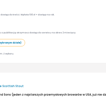
ostęp do treści. Wpłata 100 zł = dostęp na rok.
z z publikacją otrzymasz dostęp do serwisu na okres 2 miesięcy.
wybranym dziale)
am. Z wyboru.
e Scottish Stout