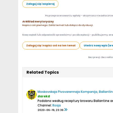
Zaloguj się i wspieraj
Po przeprocesowaniu wpłaty - otrzymasz niezwłocznie d
✍️ Wkład merytoryczny
Napisz coś piwnego. Załóż temat lub dołącz do dyskusji.
Nowy wątek lub odpowiedź sprawdzimy i po akceptacji - publikujemy, wra
Zaloguj się i napisz coś na ten temat
Utwórz nowy wpis (w 
Bez presji. Bez rekl
Related Topics
Moskovskaja Pivovarennaja Kompanija, Ballantin
darekd
Channel:
Rosja
2020-06-19, 23:36