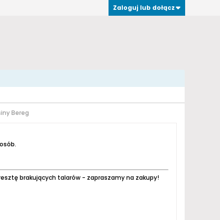
Zaloguj lub dołącz
siny Bereg
 osób.
resztę brakujących talarów - zapraszamy na zakupy!