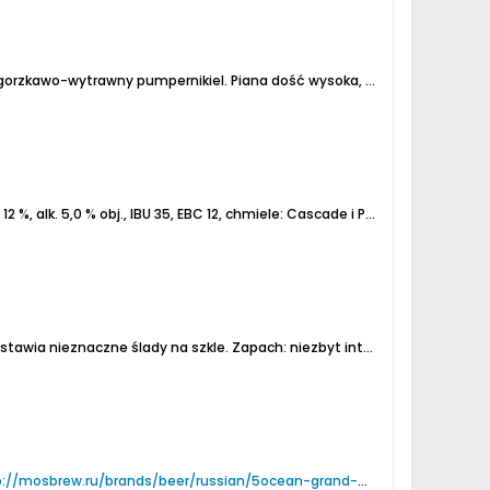
o gorzkawo-wytrawny pumpernikiel.
Piana dość wysoka, ale z dużymi bąblami i nietrwała - prawie nic nie zostawia na szkle i powierzchni. Ładny ciepły...
12 %, alk. 5,0 % obj., IBU 35, EBC 12, chmiele: Cascade i Pekko.
Zapach biszk
ostawia nieznaczne ślady na szkle.
Zapach: niezbyt intensywny, owocowy, lekko słodowy i ziołowy. Niestety jest też wyczuwalny alkohol.
p://mosbrew.ru/brands/beer/russian/5ocean-grand-ale
Niefiltrowane,