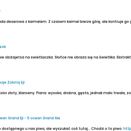
r
ada deserowa z karmelem. Z czasem karmel bierze górę, ale kontruje g
czok
ie obiżajetsa na swietliaczka.
Słońce nie obraża się na świetlika.
Ekstrakt 
je Zołotoj Ejl
olor złoty, klarowny.
Piana: wysoka, drobna, gęsta, jednak mało trwała, z
ean Grand Ejl - 5 ocean Grand Ale
 dostępnego u nas piwa, ale wyszukać coś tutaj...
Chodzi o to piwo:
htt