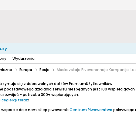
ary
zony
Wydarzenia
niczne
Europa
Rosja
Moskovskaja Pivovarennaja Kompanija, Lo
utrzymuje się z dobrowolnych datków PremiumUżytkowników.
e podstawowego działania serwisu niezbędnych jest 100 wspierających
 rozwijać - potrzeba 300+ wspierających.
 cegiełkę teraz
!
 wsparcie daje nam sklep piwowarski
Centrum Piwowarstwa
pokrywając 