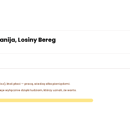
nija, Losiny Bereg
zisz), ktoś płaci — pracą, wiedzą albo pieniędzmi.
je wyłącznie dzięki ludziom, którzy uznali, że warto.