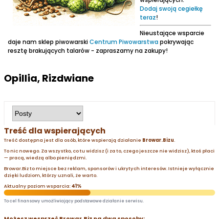
Dodaj swoją cegiełkę
teraz
!
Nieustające wsparcie
daje nam sklep piwowarski
Centrum Piwowarstwa
pokrywając
resztę brakujących talarów - zapraszamy na zakupy!
Opillia, Rizdwiane
Treść dla wspierających
Treść dostępna jest dla osób, które wspierają działanie
Browar.Bizu
.
To nic nowego. Za wszystko, co tu widzisz (i za to, czego jeszcze nie widzisz), ktoś płaci
— pracą, wiedzą albo pieniędzmi.
Browar.Biz to miejsce bez reklam, sponsorów i ukrytych interesów. Istnieje wyłącznie
dzięki ludziom, którzy uznali, że warto.
Aktualny poziom wsparcia:
41%
To cel finansowy umożliwiający podstawowe działanie serwisu.
Możesz wesprzeć Browar.Biz na dwa sposoby: