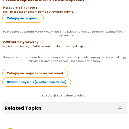
💛 Wsparcie finansowe
Jeśli możesz i chcesz — pomóż utrzymać serwis.
Zaloguj się i wspieraj
Po przeprocesowaniu wpłaty - otrzymasz niezwłocznie dostęp do treści. Wpłata 100 zł =
dostęp na rok.
✍️ Wkład merytoryczny
Napisz coś piwnego. Załóż temat lub dołącz do dyskusji.
Nowy wątek lub odpowiedź sprawdzimy i po akceptacji - publikujemy, wraz z publikacją
otrzymasz dostęp do serwisu na okres 2 miesięcy.
Zaloguj się i napisz coś na ten temat
Utwórz nowy wpis (w wybranym dziale)
Bez presji. Bez reklam. Z wyboru.
Related Topics