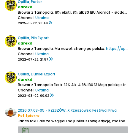
Opillia, Porter
darekd
Browar z Tarnopola.
18% ekstr.
8% alk
30 IBU
Aromat - słodowy z razowym chlebem, karmelem, suszem owocowym i trochę winną nutą, lekka paloność
Channel:
Ukraina
2025-11-22, 23:49
Opillia, Pils Export
darekd
Browar z Tarnopola. Ma nawet stronę po polsku:
https://opillia.com/pl/history/
Channel:
Ukraina
2022-07-22, 21:57
Opillia, Dunkel Export
darekd
Browar z Tarnopola
Ekstr. 12%
Alk. 4,8%
IBU 13
Mają polską stronę i na kontrze też polski (dystrybutor w Rzeszowie)
Channel:
Ukraina
2023-03-02, 00:02
2026.07.03-05 - RZESZÓW, X Rzeszowski Festiwal Piwa
Petitpierre
Jak co roku, ale ze względu na jubileuszową edycję, można było mieć większe oczekiwania.