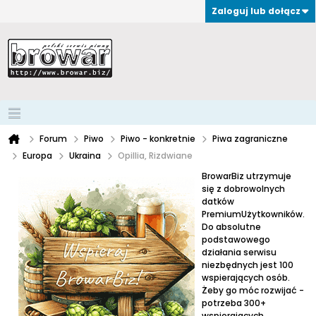
Zaloguj lub dołącz
Forum
Piwo
Piwo - konkretnie
Piwa zagraniczne
Europa
Ukraina
Opillia, Rizdwiane
BrowarBiz utrzymuje
się z dobrowolnych
datków
PremiumUżytkowników.
Do absolutne
podstawowego
działania serwisu
niezbędnych jest 100
wspierających osób.
Żeby go móc rozwijać -
potrzeba 300+
wspierających.