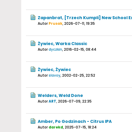
Zapanbrat, [Trzech Kumpli] New School Ex
Autor
Prusak
,
2026-07-11, 19:35
Żywiec, Warka Classic
Autor
dyczkin
,
2016-02-15, 08:44
Żywiec, Żywiec
Autor
slavoy
,
2002-02-25, 22:52
Welders, Weld Done
Autor
ART
,
2026-07-09, 22:35
Amber, Po Godzinach - Citrus IPA
Autor
darekd
,
2025-07-15, 18:24