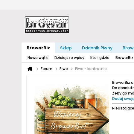
BrowarBiz
Sklep
Dziennik Piwny
Brow
Nowe wątki
Dzisiejsze wpisy
Kto i gdzie
BrowarBi
Forum
Piwo
Piwo - konkretnie
BrowarBiz 
Do absolutn
Żeby go móc
Dodaj swoją
Nieustające