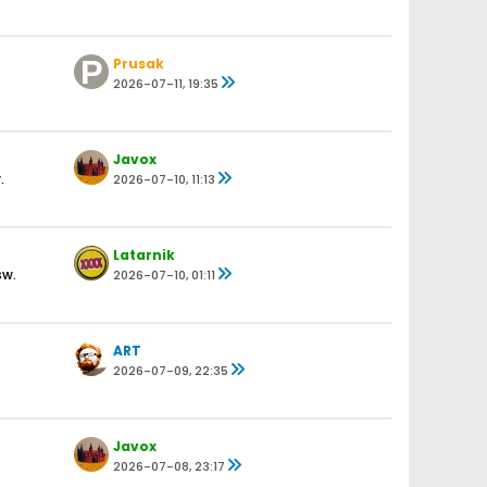
Prusak
2026-07-11, 19:35
Javox
.
2026-07-10, 11:13
Latarnik
św.
2026-07-10, 01:11
ART
2026-07-09, 22:35
Javox
2026-07-08, 23:17