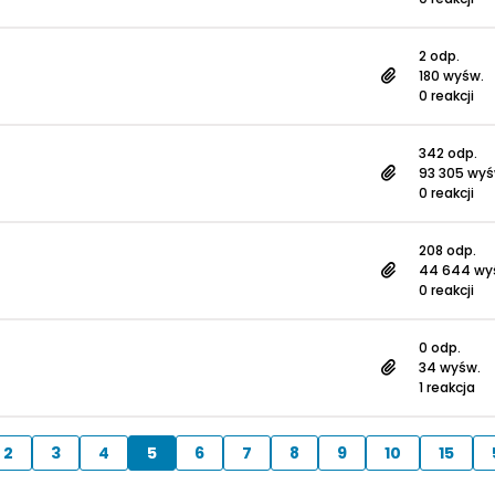
2 odp.
180 wyśw.
0 reakcji
342 odp.
93 305 wyś
0 reakcji
208 odp.
44 644 wy
0 reakcji
0 odp.
34 wyśw.
1 reakcja
2
3
4
5
6
7
8
9
10
15