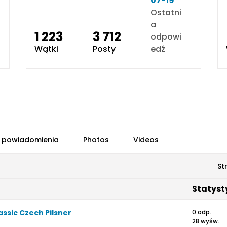
07-19
Ostatni
a
1 223
3 712
odpowi
Wątki
Posty
edź
 powiadomienia
Photos
Videos
St
Statyst
assic Czech Pilsner
0 odp.
28 wyśw.