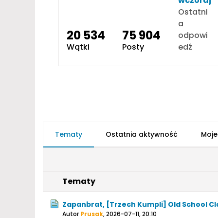
wczoraj
Ostatni
a
20 534
75 904
odpowi
Wątki
Posty
edź
Tematy
Ostatnia aktywność
Moje
Tematy
Zapanbrat, [Trzech Kumpli] Old School Cl
Autor
Prusak
,
2026-07-11, 20:10