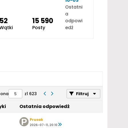
10-03
Ostatni
a
52
15 590
odpowi
Wątki
Posty
edź
rona
z
1 623
Filtruj
yki
Ostatnia odpowiedź
Prusak
2026-07-11, 20:10