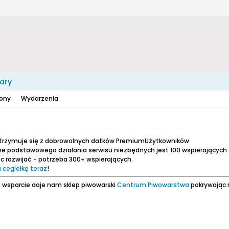
ary
zony
Wydarzenia
utrzymuje się z dobrowolnych datków PremiumUżytkowników.
e podstawowego działania serwisu niezbędnych jest 100 wspierających
 rozwijać - potrzeba 300+ wspierających.
 cegiełkę teraz
!
 wsparcie daje nam sklep piwowarski
Centrum Piwowarstwa
pokrywając 