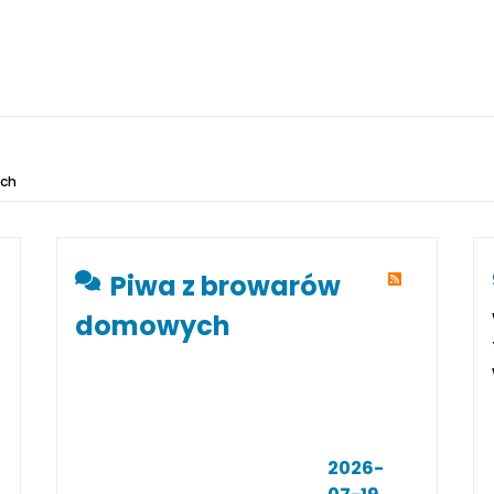
ich
Piwa z browarów
domowych
2026-